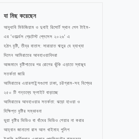
যা মিছ করেছেন
আবুধাবি মিউজিয়াম ও দুবাই রিসোর্ট স্থান পেল টাইম-
এর ‘ওয়ার্ল্ডস গ্রেটেস্ট প্লেসেস ২০২৬’ এ
হঠাৎ বৃষ্টি, তীব্র বাতাস: সারায়াত ঋতুর যে ব্যাখ্যা
দিলেন আমিরাতের আবহাওয়াবিদরা
আজমানে বৃষ্টিপাতের পর রোগের ঝুঁকি এড়াতে স্বাস্থ্য
সতর্কতা জারি
আমিরাতের এয়ারলাইন্সগুলো ঢাকা, চট্টগ্রাম-সহ বিশ্বের
২৫০ টি গন্তব্যে ফ্লাইট বাড়াচ্ছে
আমিরাতের আবহাওয়ার সতর্কতা: ঝড়ো হাওয়া ও
বিক্ষিপ্ত বৃষ্টির সম্ভাবনা
ভুয়া বৃষ্টির ভিডিও বা বাঁধের ভিডিও শেয়ার না করার
আহ্বান জানালো রাস আল খাইমাহ পুলিশ