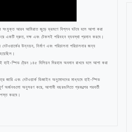
লে সংযুক্ত আরব আমিরাত জুড়ে ভ্রমণে বিপ্লব ঘটবে বলে আশা করা
ত করে একটি দ্রুত, দক্ষ এবং টেকসই পরিবহন ব্যবস্থা প্রদান করবে।
নেটওয়ার্কের উন্নয়ন, নির্মাণ এবং পরিচালনা পরিচালনার জন্য
 হয়েছিল।
 হাই-স্পিড ট্রেন ১৪৫ বিলিয়ন দিরহাম অবদান রাখবে বলে আশা করা
রপত্র জারি এবং নেটওয়ার্ক ডিজাইন অনুমোদনের মাধ্যমে হাই-স্পিড
ূর্ণ অর্জনগুলো অনুসরণ করে, আগামী বছরগুলিতে প্রকল্পের পরবর্তী
প্রশস্ত করবে।