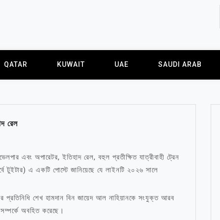
QATAR
KUWAIT
UAE
SAUDI ARAB
াদ রেল
ভেলপার এবং অপারেটর, ইতিহাদ রেল, বহুল প্রতীক্ষিত যাত্রীবাহী ট্রেন
র্বে টুইটার) এ একটি পোস্টে জানিয়েছে যে লাইনটি ২০২৬ সালে
র প্রতিনিধি শেখ হামদান বিন জায়েদ আল নাহিয়ানকে সংযুক্ত আরব
ি সম্পর্কে অবহিত করেছে।