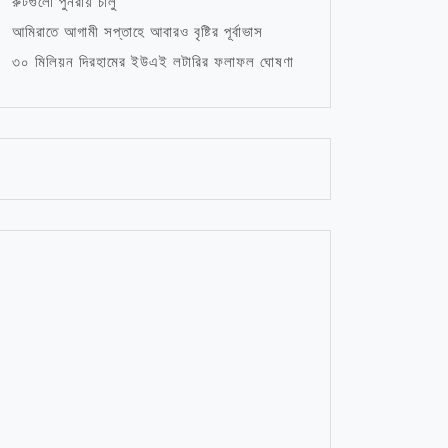
রুটগুলো পুনরায় চালু
আমিরাতে আগামী সপ্তাহে আবারও বৃষ্টির পূর্বাভাস
৩০ মিলিয়ন দিরহামের ইউএই লটারির ফলাফল ঘোষণা