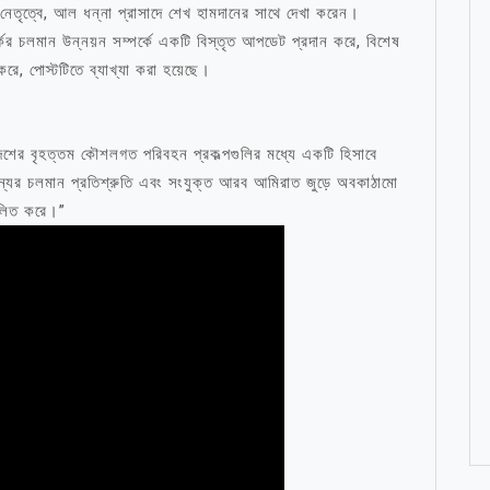
েতৃত্বে, আল ধন্না প্রাসাদে শেখ হামদানের সাথে দেখা করেন।
কের চলমান উন্নয়ন সম্পর্কে একটি বিস্তৃত আপডেট প্রদান করে, বিশেষ
করে, পোস্টটিতে ব্যাখ্যা করা হয়েছে।
 দেশের বৃহত্তম কৌশলগত পরিবহন প্রকল্পগুলির মধ্যে একটি হিসাবে
মহামান্যের চলমান প্রতিশ্রুতি এবং সংযুক্ত আরব আমিরাত জুড়ে অবকাঠামো
ফলিত করে।”