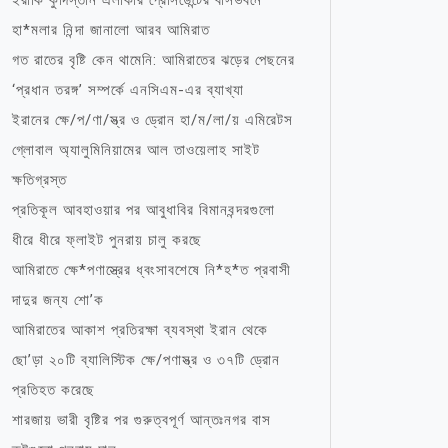
ইরাকি কুর্দিস্তান এলাকার প্রেসিডেন্টের বাসভবনে
হা*মলার নিন্দা জানালো আরব আমিরাত
গত রাতের বৃষ্টি কেন থামেনি: আমিরাতের ঝড়ের পেছনের
‘প্রধান তরঙ্গ’ সম্পর্কে এনসিএম-এর ব্যাখ্যা
ইরানের ক্ষে/প/ণা/স্ত্র ও ড্রোন হা/ম/লা/য় এমিরেটস
গ্লোবাল অ্যালুমিনিয়ামের আল তাওয়েলাহ সাইট
ক্ষতিগ্রস্ত
প্রতিকূল আবহাওয়ার পর আবুধাবির বিমানবন্দরগুলো
ধীরে ধীরে ফ্লাইট পুনরায় চালু করছে
আমিরাতে ক্ষে*পণাস্ত্রের ধ্বংসাবশেষে নি*হ*ত প্রবাসী
দাদুর জন্য শো’ক
আমিরাতের আকাশ প্রতিরক্ষা ব্যবস্থা ইরান থেকে
ছো’ড়া ২০টি ব্যালিস্টিক ক্ষে/পণাস্ত্র ও ৩৭টি ড্রোন
প্রতিহত করেছে
শারজায় ভারী বৃষ্টির পর গুরুত্বপূর্ণ আন্তঃনগর বাস