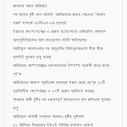
জানালো আরব আমিরাত
গত রাতের বৃষ্টি কেন থামেনি: আমিরাতের ঝড়ের পেছনের ‘প্রধান
তরঙ্গ’ সম্পর্কে এনসিএম-এর ব্যাখ্যা
ইরানের ক্ষে/প/ণা/স্ত্র ও ড্রোন হা/ম/লা/য় এমিরেটস গ্লোবাল
অ্যালুমিনিয়ামের আল তাওয়েলাহ সাইট ক্ষতিগ্রস্ত
প্রতিকূল আবহাওয়ার পর আবুধাবির বিমানবন্দরগুলো ধীরে ধীরে
ফ্লাইট পুনরায় চালু করছে
আমিরাতে ক্ষে*পণাস্ত্রের ধ্বংসাবশেষে নি*হ*ত প্রবাসী দাদুর জন্য
শো’ক
আমিরাতের আকাশ প্রতিরক্ষা ব্যবস্থা ইরান থেকে ছো’ড়া ২০টি
ব্যালিস্টিক ক্ষে/পণাস্ত্র ও ৩৭টি ড্রোন প্রতিহত করেছে
শারজায় ভারী বৃষ্টির পর গুরুত্বপূর্ণ আন্তঃনগর বাস রুটগুলো পুনরায়
চালু
আমিরাতে আগামী সপ্তাহে আবারও বৃষ্টির পূর্বাভাস
৩০ মিলিয়ন দিরহামের ইউএই লটারির ফলাফল ঘোষণা