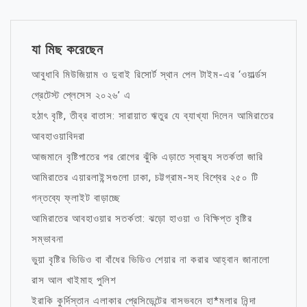
যা মিছ করেছেন
আবুধাবি মিউজিয়াম ও দুবাই রিসোর্ট স্থান পেল টাইম-এর ‘ওয়ার্ল্ডস
গ্রেটেস্ট প্লেসেস ২০২৬’ এ
হঠাৎ বৃষ্টি, তীব্র বাতাস: সারায়াত ঋতুর যে ব্যাখ্যা দিলেন আমিরাতের
আবহাওয়াবিদরা
আজমানে বৃষ্টিপাতের পর রোগের ঝুঁকি এড়াতে স্বাস্থ্য সতর্কতা জারি
আমিরাতের এয়ারলাইন্সগুলো ঢাকা, চট্টগ্রাম-সহ বিশ্বের ২৫০ টি
গন্তব্যে ফ্লাইট বাড়াচ্ছে
আমিরাতের আবহাওয়ার সতর্কতা: ঝড়ো হাওয়া ও বিক্ষিপ্ত বৃষ্টির
সম্ভাবনা
ভুয়া বৃষ্টির ভিডিও বা বাঁধের ভিডিও শেয়ার না করার আহ্বান জানালো
রাস আল খাইমাহ পুলিশ
ইরাকি কুর্দিস্তান এলাকার প্রেসিডেন্টের বাসভবনে হা*মলার নিন্দা