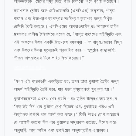
অভিজ্ঞতাকে “মেঘের মধ্য দিয়ে গাড়ি চালানো” বলে বর্ণনা করেছেন।
ন্যাশনাল সেন্টার অফ মেটিওরোলজি (এনসিএম) অনুসারে, শান্ত
বাতাস এবং উচ্চ-চাপ ব্যবস্থার সংমিশ্রণ কুয়াশার জন্য নিখুঁত
রেসিপি তৈরি করেছে। এনসিএমের আবহাওয়াবিদ ডঃ আহমেদ হাবিব
মঙ্গলবার খালিজ টাইমসকে বলেন যে, “শান্ত বাতাসের পরিস্থিতি এবং
এই অঞ্চলের উপর একটি উচ্চ-চাপ ব্যবস্থা – যা বায়ুমণ্ডলের নিম্ন
এবং উপরের উভয় স্তরকেই প্রভাবিত করে – ভূপৃষ্ঠের কাছাকাছি
শীতল তাপমাত্রার দিকে পরিচালিত করেছে।”
মোটিভেশনাল উক্তি
“যখন এই কারণগুলি একত্রিত হয়, তখন তারা কুয়াশা তৈরির জন্য
আদর্শ পরিস্থিতি তৈরি করে, যার ফলে দৃশ্যমানতা খুব কম হয়।”
কুয়াশাচ্ছন্নতা এখনও শেষ হয়নি। ডঃ হাবিব উল্লেখ করেছেন যে
“গত দুই দিন ধরে কুয়াশা দেখা দিয়েছে এবং বুধবারের পরেও এটি
অব্যাহত থাকবে বলে আশা করা হচ্ছে।” তিনি আরও যোগ করেছেন
যে আগামী কয়েক দিন ধরে কুয়াশার সম্ভাবনা রয়েছে, বিশেষ করে
আবুধাবি, আল আইন এবং দুবাইয়ের অভ্যন্তরীণ এলাকায়।