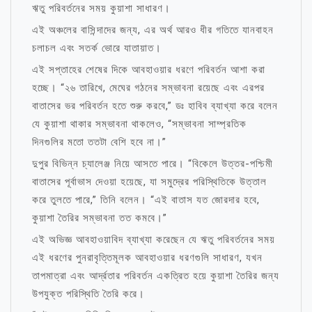
ঋতু পরিবর্তনের সময় কুয়াশা সাধারণ।
এই অঞ্চলের বাসিন্দাদের জন্য, এর অর্থ আরও ধীর গতিতে যানবাহন
চলাচল এবং সতর্ক ভোরে যাতায়াত।
এই সপ্তাহের শেষের দিকে আবহাওয়ার ধরণে পরিবর্তন আশা করা
হচ্ছে। “২৬ তারিখে, মেঘের গঠনের সম্ভাবনা রয়েছে এবং এরপর
বাতাসের ভর পরিবর্তন হতে শুরু করবে,” ডঃ হাবিব ব্যাখ্যা করে বলেন
যে কুয়াশা থাকার সম্ভাবনা থাকলেও, “সম্ভাবনা সাম্প্রতিক
দিনগুলির মতো ততটা বেশি হবে না।”
দুপুর বিভিন্ন চ্যালেঞ্জ নিয়ে আসতে পারে। “বিকেলে উত্তর-পশ্চিমী
বাতাসের পূর্বাভাস দেওয়া হয়েছে, যা সমুদ্রের পরিস্থিতিকে উত্তাল
করে তুলতে পারে,” তিনি বলেন। “এই বাতাস যত জোরদার হবে,
কুয়াশা তৈরির সম্ভাবনা তত কমবে।”
এই অভিজ্ঞ আবহাওয়াবিদ ব্যাখ্যা করেছেন যে ঋতু পরিবর্তনের সময়
এই ধরণের পুনরাবৃত্তিমূলক আবহাওয়ার ধরণগুলি সাধারণ, যখন
তাপমাত্রা এবং আর্দ্রতার পরিবর্তন একত্রিত হয়ে কুয়াশা তৈরির জন্য
উপযুক্ত পরিস্থিতি তৈরি করে।