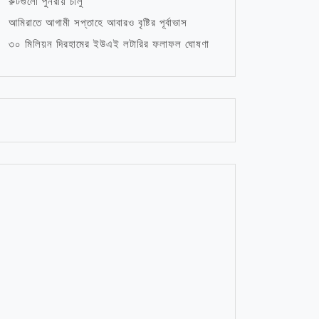
রুটগুলো পুনরায় চালু
আমিরাতে আগামী সপ্তাহে আবারও বৃষ্টির পূর্বাভাস
৩০ মিলিয়ন দিরহামের ইউএই লটারির ফলাফল ঘোষণা