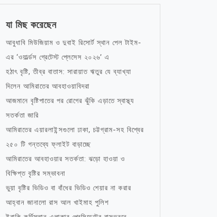
যা মিছ করেছেন
আবুধাবি মিউজিয়াম ও দুবাই রিসোর্ট স্থান পেল টাইম-
এর ‘ওয়ার্ল্ডস গ্রেটেস্ট প্লেসেস ২০২৬’ এ
হঠাৎ বৃষ্টি, তীব্র বাতাস: সারায়াত ঋতুর যে ব্যাখ্যা
দিলেন আমিরাতের আবহাওয়াবিদরা
আজমানে বৃষ্টিপাতের পর রোগের ঝুঁকি এড়াতে স্বাস্থ্য
সতর্কতা জারি
আমিরাতের এয়ারলাইন্সগুলো ঢাকা, চট্টগ্রাম-সহ বিশ্বের
২৫০ টি গন্তব্যে ফ্লাইট বাড়াচ্ছে
আমিরাতের আবহাওয়ার সতর্কতা: ঝড়ো হাওয়া ও
বিক্ষিপ্ত বৃষ্টির সম্ভাবনা
ভুয়া বৃষ্টির ভিডিও বা বাঁধের ভিডিও শেয়ার না করার
আহ্বান জানালো রাস আল খাইমাহ পুলিশ