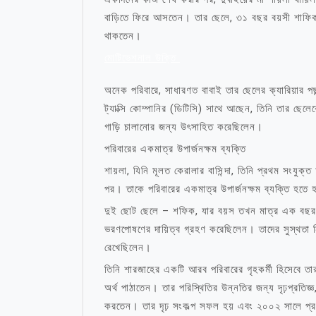
বাড়িতে ফিরে আসতেন। তার ছেলে, ৩১ বছর বয়সী শাফিক,
থাকতেন।
মোটিভেশনাল উক্তি
অনেক পরিবারে, সাধারণত বাবাই তার ছেলের ক্যারিয়ার পছ
ট্যাক্সি কোম্পানির (ডিটিসি) সাথে আছেন, তিনি তার ছেলে
গাড়ি চালানোর জন্য উৎসাহিত করেছিলেন।
পরিবারের একমাত্র উপার্জনক্ষম ব্যক্তি
শায়লা, যিনি মূলত কেরালার বাসিন্দা, তিনি প্রথম সংযু
পর। তাকে পরিবারের একমাত্র উপার্জনক্ষম ব্যক্তি হতে 
দুই ছোট ছেলে – শফিক, যার বয়স তখন মাত্র এক বছর ছি
ভরণপোষণের দায়িত্ব গ্রহণ করেছিলেন। তাদের সুস্থতা নি
রেখেছিলেন।
তিনি শারজাহের একটি আরব পরিবারের গৃহকর্মী হিসেবে তা
অর্থ পাঠাতেন। তার পরিস্থিতির উন্নতির জন্য দৃঢ়প্রতিজ্ঞ
করতেন। তার দৃঢ় সংকল্প সফল হয় এবং ২০০২ সালে প্রথম