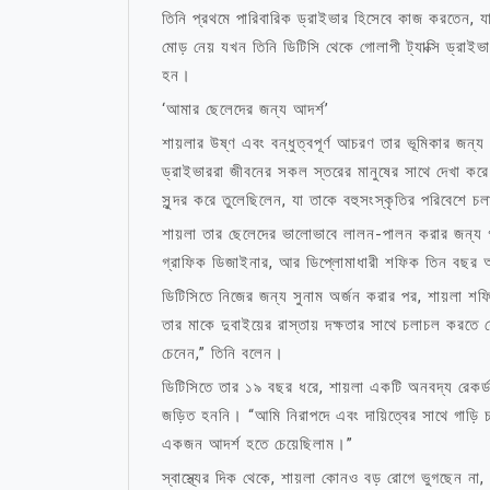
তিনি প্রথমে পারিবারিক ড্রাইভার হিসেবে কাজ করতেন, য
মোড় নেয় যখন তিনি ডিটিসি থেকে গোলাপী ট্যাক্সি ড্রা
হন।
‘আমার ছেলেদের জন্য আদর্শ’
শায়লার উষ্ণ এবং বন্ধুত্বপূর্ণ আচরণ তার ভূমিকার জন্য অ
ড্রাইভাররা জীবনের সকল স্তরের মানুষের সাথে দেখা
সুন্দর করে তুলেছিলেন, যা তাকে বহুসংস্কৃতির পরিবেশে
শায়লা তার ছেলেদের ভালোভাবে লালন-পালন করার জন্য গর
গ্রাফিক ডিজাইনার, আর ডিপ্লোমাধারী শফিক তিন বছর আ
ডিটিসিতে নিজের জন্য সুনাম অর্জন করার পর, শায়লা
তার মাকে দুবাইয়ের রাস্তায় দক্ষতার সাথে চলাচল করতে
চেনেন,” তিনি বলেন।
ডিটিসিতে তার ১৯ বছর ধরে, শায়লা একটি অনবদ্য রেকর্ড 
জড়িত হননি। “আমি নিরাপদে এবং দায়িত্বের সাথে গাড়ি
একজন আদর্শ হতে চেয়েছিলাম।”
স্বাস্থ্যের দিক থেকে, শায়লা কোনও বড় রোগে ভুগছেন না,