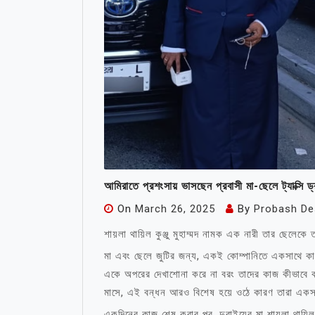
আমিরাতে প্রশংসায় ভাসছেন প্রবাসী মা-ছেলে ট্যাক্সি ড্
On
March 26, 2025
By
Probash De
শায়লা থায়িল কুঞ্জু মুহাম্মদ নামক এক নারী তার ছেলেকে ত
মা এবং ছেলে জুটির জন্য, একই কোম্পানিতে একসাথে কাজ
একে অপরের দেখাশোনা করে না বরং তাদের কাজ কীভাবে ক
মাসে, এই বন্ধন আরও বিশেষ হয়ে ওঠে কারণ তারা একসাথ
একদিনের কাজ শেষ করার পর, দুবাইয়ের মা শায়লা থায়িল 