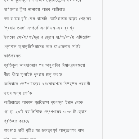
ইরাকি কুর্দিস্তান এলাকার প্রেসিডেন্টের বাসভবনে
হা*মলার নিন্দা জানালো আরব আমিরাত
গত রাতের বৃষ্টি কেন থামেনি: আমিরাতের ঝড়ের পেছনের
‘প্রধান তরঙ্গ’ সম্পর্কে এনসিএম-এর ব্যাখ্যা
ইরানের ক্ষে/প/ণা/স্ত্র ও ড্রোন হা/ম/লা/য় এমিরেটস
গ্লোবাল অ্যালুমিনিয়ামের আল তাওয়েলাহ সাইট
ক্ষতিগ্রস্ত
প্রতিকূল আবহাওয়ার পর আবুধাবির বিমানবন্দরগুলো
ধীরে ধীরে ফ্লাইট পুনরায় চালু করছে
আমিরাতে ক্ষে*পণাস্ত্রের ধ্বংসাবশেষে নি*হ*ত প্রবাসী
দাদুর জন্য শো’ক
আমিরাতের আকাশ প্রতিরক্ষা ব্যবস্থা ইরান থেকে
ছো’ড়া ২০টি ব্যালিস্টিক ক্ষে/পণাস্ত্র ও ৩৭টি ড্রোন
প্রতিহত করেছে
শারজায় ভারী বৃষ্টির পর গুরুত্বপূর্ণ আন্তঃনগর বাস