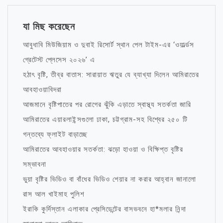
যা মিছ করেছেন
আবুধাবি মিউজিয়াম ও দুবাই রিসোর্ট স্থান পেল টাইম-এর ‘ওয়ার্ল্ডস
গ্রেটেস্ট প্লেসেস ২০২৬’ এ
হঠাৎ বৃষ্টি, তীব্র বাতাস: সারায়াত ঋতুর যে ব্যাখ্যা দিলেন আমিরাতের
আবহাওয়াবিদরা
আজমানে বৃষ্টিপাতের পর রোগের ঝুঁকি এড়াতে স্বাস্থ্য সতর্কতা জারি
আমিরাতের এয়ারলাইন্সগুলো ঢাকা, চট্টগ্রাম-সহ বিশ্বের ২৫০ টি
গন্তব্যে ফ্লাইট বাড়াচ্ছে
আমিরাতের আবহাওয়ার সতর্কতা: ঝড়ো হাওয়া ও বিক্ষিপ্ত বৃষ্টির
সম্ভাবনা
ভুয়া বৃষ্টির ভিডিও বা বাঁধের ভিডিও শেয়ার না করার আহ্বান জানালো
রাস আল খাইমাহ পুলিশ
ইরাকি কুর্দিস্তান এলাকার প্রেসিডেন্টের বাসভবনে হা*মলার নিন্দা