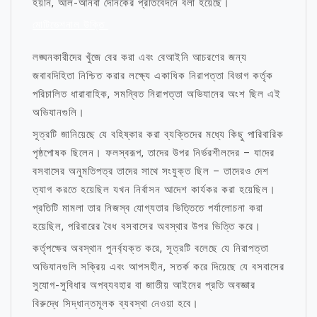
হয়নি, আল-আনবা দৈনিকের প্রতিবেদনে বলা হয়েছে।
মোটিভেশনাল উক্তি
লঙ্ঘনকারীদের খুঁজে বের করা এবং বেআইনি আচরণের জন্য
জবাবদিহিতা নিশ্চিত করার লক্ষ্যে একাধিক নিরাপত্তা বিভাগ কর্তৃক
পরিচালিত ধারাবাহিক, সমন্বিত নিরাপত্তা অভিযানের অংশ ছিল এই
অভিযানগুলি।
সূত্রটি জানিয়েছে যে বহিষ্কার করা ব্যক্তিদের মধ্যে কিছু পারিবারিক
পৃষ্ঠপোষক ছিলেন। ফলস্বরূপ, তাদের উপর নির্ভরশীলদের – যাদের
বসবাসের অনুমতিপত্র তাদের সাথে সংযুক্ত ছিল – তাদেরও দেশ
ত্যাগ করতে হয়েছিল যখন নির্বাসন আদেশ কার্যকর করা হয়েছিল।
প্রতিটি মামলা তার নিজস্ব যোগ্যতার ভিত্তিতে পর্যালোচনা করা
হয়েছিল, পরিবারের বৈধ বসবাসের অবস্থার উপর ভিত্তি করে।
কর্তৃপক্ষের অবস্থান পুনর্ব্যক্ত করে, সূত্রটি বলেছে যে নিরাপত্তা
অভিযানগুলি সক্রিয় এবং আপসহীন, সতর্ক করে দিয়েছে যে বসবাসের
সুযোগ-সুবিধার অপব্যবহার বা জাতীয় আইনের প্রতি অবজ্ঞার
বিরুদ্ধে সিদ্ধান্তমূলক ব্যবস্থা নেওয়া হবে।