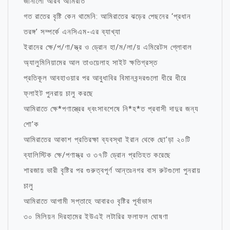
জানালো আরব আমিরাত
গত রাতের বৃষ্টি কেন থামেনি: আমিরাতের ঝড়ের পেছনের ‘প্রধান
তরঙ্গ’ সম্পর্কে এনসিএম-এর ব্যাখ্যা
ইরানের ক্ষে/প/ণা/স্ত্র ও ড্রোন হা/ম/লা/য় এমিরেটস গ্লোবাল
অ্যালুমিনিয়ামের আল তাওয়েলাহ সাইট ক্ষতিগ্রস্ত
প্রতিকূল আবহাওয়ার পর আবুধাবির বিমানবন্দরগুলো ধীরে ধীরে
ফ্লাইট পুনরায় চালু করছে
আমিরাতে ক্ষে*পণাস্ত্রের ধ্বংসাবশেষে নি*হ*ত প্রবাসী দাদুর জন্য
শো’ক
আমিরাতের আকাশ প্রতিরক্ষা ব্যবস্থা ইরান থেকে ছো’ড়া ২০টি
ব্যালিস্টিক ক্ষে/পণাস্ত্র ও ৩৭টি ড্রোন প্রতিহত করেছে
শারজায় ভারী বৃষ্টির পর গুরুত্বপূর্ণ আন্তঃনগর বাস রুটগুলো পুনরায়
চালু
আমিরাতে আগামী সপ্তাহে আবারও বৃষ্টির পূর্বাভাস
৩০ মিলিয়ন দিরহামের ইউএই লটারির ফলাফল ঘোষণা