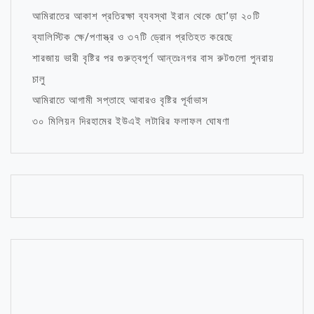
আমিরাতের আকাশ প্রতিরক্ষা ব্যবস্থা ইরান থেকে ছো’ড়া ২০টি
ব্যালিস্টিক ক্ষে/পণাস্ত্র ও ৩৭টি ড্রোন প্রতিহত করেছে
শারজায় ভারী বৃষ্টির পর গুরুত্বপূর্ণ আন্তঃনগর বাস রুটগুলো পুনরায়
চালু
আমিরাতে আগামী সপ্তাহে আবারও বৃষ্টির পূর্বাভাস
৩০ মিলিয়ন দিরহামের ইউএই লটারির ফলাফল ঘোষণা