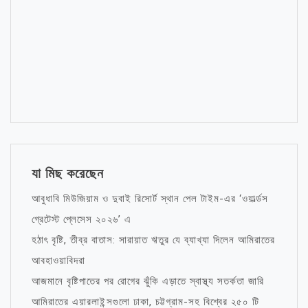
যা মিছ করেছেন
আবুধাবি মিউজিয়াম ও দুবাই রিসোর্ট স্থান পেল টাইম-এর ‘ওয়ার্ল্ডস
গ্রেটেস্ট প্লেসেস ২০২৬’ এ
হঠাৎ বৃষ্টি, তীব্র বাতাস: সারায়াত ঋতুর যে ব্যাখ্যা দিলেন আমিরাতের
আবহাওয়াবিদরা
আজমানে বৃষ্টিপাতের পর রোগের ঝুঁকি এড়াতে স্বাস্থ্য সতর্কতা জারি
আমিরাতের এয়ারলাইন্সগুলো ঢাকা, চট্টগ্রাম-সহ বিশ্বের ২৫০ টি