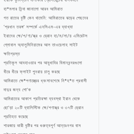
ইরাকি কুর্দিস্তান এলাকার প্রেসিডেন্টের বাসভবনে
হা*মলার নিন্দা জানালো আরব আমিরাত
গত রাতের বৃষ্টি কেন থামেনি: আমিরাতের ঝড়ের পেছনের
‘প্রধান তরঙ্গ’ সম্পর্কে এনসিএম-এর ব্যাখ্যা
ইরানের ক্ষে/প/ণা/স্ত্র ও ড্রোন হা/ম/লা/য় এমিরেটস
গ্লোবাল অ্যালুমিনিয়ামের আল তাওয়েলাহ সাইট
ক্ষতিগ্রস্ত
প্রতিকূল আবহাওয়ার পর আবুধাবির বিমানবন্দরগুলো
ধীরে ধীরে ফ্লাইট পুনরায় চালু করছে
আমিরাতে ক্ষে*পণাস্ত্রের ধ্বংসাবশেষে নি*হ*ত প্রবাসী
দাদুর জন্য শো’ক
আমিরাতের আকাশ প্রতিরক্ষা ব্যবস্থা ইরান থেকে
ছো’ড়া ২০টি ব্যালিস্টিক ক্ষে/পণাস্ত্র ও ৩৭টি ড্রোন
প্রতিহত করেছে
শারজায় ভারী বৃষ্টির পর গুরুত্বপূর্ণ আন্তঃনগর বাস