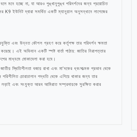
ক বলে মনে হচ্ছে না, যা আরও পুঙ্খানুপুঙ্খ পরিদর্শনের জন্য প্ররোচিত
নের K9 ইউনিট দ্বারা সমর্থিত একটি ম্যানুয়াল অনুসন্ধানে লাগেজের
যুক্তি এবং উন্নত কৌশল গ্রহণ করে কর্তৃপক্ষ তার পরিদর্শন ক্ষমতা
ত করেছে। এই অভিযান একটি স্পষ্ট বার্তা পাঠায়: জাতির নিরাপত্তার
্ষেপের মাধ্যমে মোকাবেলা করা হবে।
, জাতীয় স্থিতিশীলতা বজায় রাখা এবং মা’দকের ধ্বংসাত্মক প্রভাব থেকে
ধমান পরিশীলিত চোরাচালান পদ্ধতি থেকে এগিয়ে থাকার জন্য তার
ে লড়াই এবং সংযুক্ত আরব আমিরাত সম্প্রদায়কে সুরক্ষিত করার