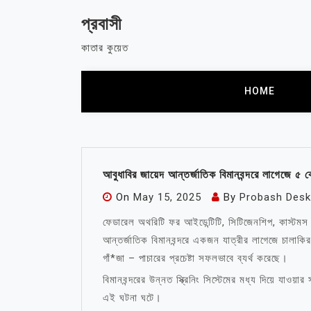
Skip
প্রবাসী
to
content
কাতার কুয়েত
HOME
আবুধাবির জায়েদ আন্তর্জাতিক বিমানবন্দরে লাগেজে ৫ ক
On
May 15, 2025
By
Probash Desk
ফেডারেল অথরিটি ফর আইডেন্টিটি, সিটিজেনশিপ, কাস্টমস এ
আন্তর্জাতিক বিমানবন্দরে একজন যাত্রীর লাগেজে চালাক
গাঁ*জা – পাচারের প্রচেষ্টা সফলভাবে ব্যর্থ করেছে।
বিমানবন্দরের উন্নত স্ক্রিনিং সিস্টেমের মধ্য দিয়ে যাওয
এই ঘটনা ঘটে।