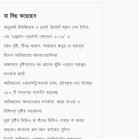
যা মিছ করেছেন
আবুধাবি মিউজিয়াম ও দুবাই রিসোর্ট স্থান পেল টাইম-
এর ‘ওয়ার্ল্ডস গ্রেটেস্ট প্লেসেস ২০২৬’ এ
হঠাৎ বৃষ্টি, তীব্র বাতাস: সারায়াত ঋতুর যে ব্যাখ্যা
দিলেন আমিরাতের আবহাওয়াবিদরা
আজমানে বৃষ্টিপাতের পর রোগের ঝুঁকি এড়াতে স্বাস্থ্য
সতর্কতা জারি
আমিরাতের এয়ারলাইন্সগুলো ঢাকা, চট্টগ্রাম-সহ বিশ্বের
২৫০ টি গন্তব্যে ফ্লাইট বাড়াচ্ছে
আমিরাতের আবহাওয়ার সতর্কতা: ঝড়ো হাওয়া ও
বিক্ষিপ্ত বৃষ্টির সম্ভাবনা
ভুয়া বৃষ্টির ভিডিও বা বাঁধের ভিডিও শেয়ার না করার
আহ্বান জানালো রাস আল খাইমাহ পুলিশ