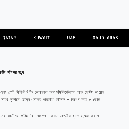
QATAR
KUWAIT
UAE
SAUDI ARAB
েজি গাঁ*জা জব্দ
বং পোর্ট সিকিউরিটির জেনারেল অ্যাডমিনিস্ট্রেশন অফ পোর্টস জায়েদ
ির সাথে লুকানো উল্লেখযোগ্য পরিমাণে মা’দক – বিশেষ করে ৫ কেজি
়ার সময় কাস্টমস পরিদর্শন দলগুলো একজন যাত্রীর ব্যাগ সন্দেহ করলে