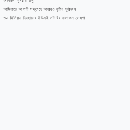
রুটগুলো পুনরায় চালু
আমিরাতে আগামী সপ্তাহে আবারও বৃষ্টির পূর্বাভাস
৩০ মিলিয়ন দিরহামের ইউএই লটারির ফলাফল ঘোষণা