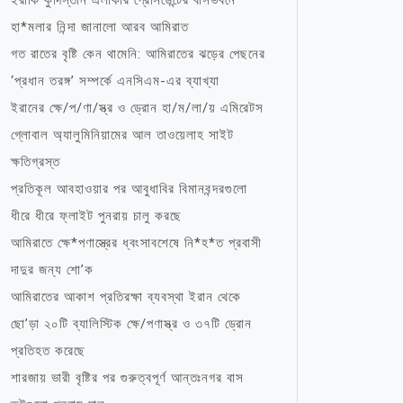
ইরাকি কুর্দিস্তান এলাকার প্রেসিডেন্টের বাসভবনে
হা*মলার নিন্দা জানালো আরব আমিরাত
গত রাতের বৃষ্টি কেন থামেনি: আমিরাতের ঝড়ের পেছনের
‘প্রধান তরঙ্গ’ সম্পর্কে এনসিএম-এর ব্যাখ্যা
ইরানের ক্ষে/প/ণা/স্ত্র ও ড্রোন হা/ম/লা/য় এমিরেটস
গ্লোবাল অ্যালুমিনিয়ামের আল তাওয়েলাহ সাইট
ক্ষতিগ্রস্ত
প্রতিকূল আবহাওয়ার পর আবুধাবির বিমানবন্দরগুলো
ধীরে ধীরে ফ্লাইট পুনরায় চালু করছে
আমিরাতে ক্ষে*পণাস্ত্রের ধ্বংসাবশেষে নি*হ*ত প্রবাসী
দাদুর জন্য শো’ক
আমিরাতের আকাশ প্রতিরক্ষা ব্যবস্থা ইরান থেকে
ছো’ড়া ২০টি ব্যালিস্টিক ক্ষে/পণাস্ত্র ও ৩৭টি ড্রোন
প্রতিহত করেছে
শারজায় ভারী বৃষ্টির পর গুরুত্বপূর্ণ আন্তঃনগর বাস