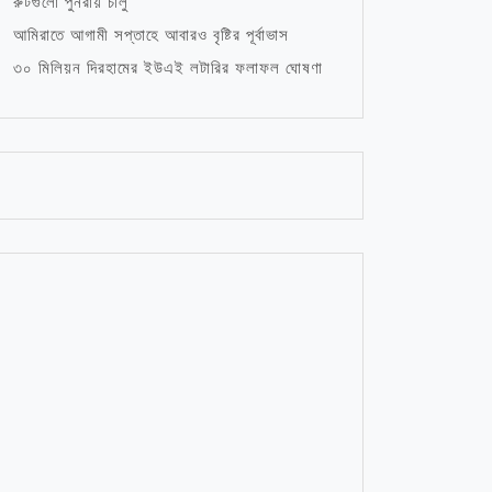
রুটগুলো পুনরায় চালু
আমিরাতে আগামী সপ্তাহে আবারও বৃষ্টির পূর্বাভাস
৩০ মিলিয়ন দিরহামের ইউএই লটারির ফলাফল ঘোষণা