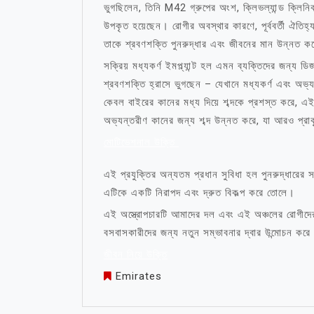
ভুগছিলেন, তিনি M42 গ্রুপের অংশ, ক্লিভল্যান্ড ক্লিন
উপকৃত হয়েছেন। রোগীর অবস্থার কারণে, পূর্ববর্তী ঐতিহ্
তাকে শ্রবণশক্তি পুনরুদ্ধার এবং জীবনের মান উন্নত ক
সক্রিয় মধ্যকর্ণ ইমপ্ল্যান্ট হল এমন ব্যক্তিদের জন্
শ্রবণশক্তি হ্রাসে ভুগছেন – যেখানে মধ্যকর্ণ এবং অভ্যন
কেবল বাইরের কানের মধ্য দিয়ে শব্দকে প্রশস্ত করে, এ
অভ্যন্তরীণ কানের জন্য শব্দ উন্নত করে, যা আরও প্রা
মোটিভেশনাল উক্তি
এই প্রযুক্তির অন্যতম প্রধান সুবিধা হল পুনরুদ্ধারের 
এটিকে একটি নিরাপদ এবং দ্রুত বিকল্প করে তোলে।
এই অস্ত্রোপচারটি আমাদের দল এবং এই অঞ্চলের রোগীদ
বসবাসকারীদের জন্য নতুন সম্ভাবনার দ্বার উন্মোচন করে
জীবন নিয়ে উক্তি
Emirates