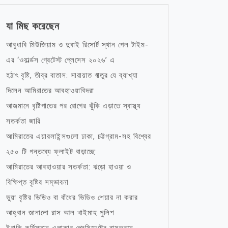
যা মিছ করেছেন
আবুধাবি মিউজিয়াম ও দুবাই রিসোর্ট স্থান পেল টাইম-
এর ‘ওয়ার্ল্ডস গ্রেটেস্ট প্লেসেস ২০২৬’ এ
হঠাৎ বৃষ্টি, তীব্র বাতাস: সারায়াত ঋতুর যে ব্যাখ্যা
দিলেন আমিরাতের আবহাওয়াবিদরা
আজমানে বৃষ্টিপাতের পর রোগের ঝুঁকি এড়াতে স্বাস্থ্য
সতর্কতা জারি
আমিরাতের এয়ারলাইন্সগুলো ঢাকা, চট্টগ্রাম-সহ বিশ্বের
২৫০ টি গন্তব্যে ফ্লাইট বাড়াচ্ছে
আমিরাতের আবহাওয়ার সতর্কতা: ঝড়ো হাওয়া ও
বিক্ষিপ্ত বৃষ্টির সম্ভাবনা
ভুয়া বৃষ্টির ভিডিও বা বাঁধের ভিডিও শেয়ার না করার
আহ্বান জানালো রাস আল খাইমাহ পুলিশ