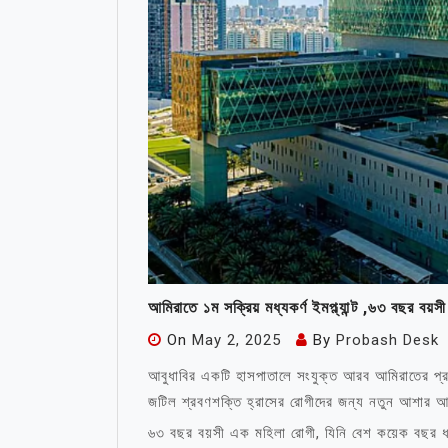
আমিরাতে ১ম সক্রিয় মধ্যকর্ণ ইমপ্ল্যান্ট ,৬৩ বছর বয়স
On
May 2, 2025
By
Probash Desk
আবুধাবির একটি হাসপাতালে সংযুক্ত আরব আমিরাতের প্রথম স
জটিল শ্রবণশক্তি হ্রাসের রোগীদের জন্য নতুন আশার 
৬৩ বছর বয়সী এক মহিলা রোগী, যিনি বেশ কয়েক বছর ধরে 