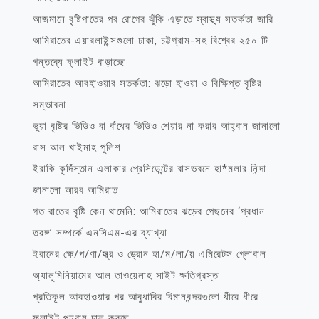
আজমানে বৃষ্টিপাতের পর রোগের ঝুঁকি এড়াতে স্বাস্থ্য সতর্কতা জারি
আমিরাতের এয়ারলাইন্সগুলো ঢাকা, চট্টগ্রাম-সহ বিশ্বের ২৫০ টি
গন্তব্যে ফ্লাইট বাড়াচ্ছে
আমিরাতের আবহাওয়ার সতর্কতা: ঝড়ো হাওয়া ও বিক্ষিপ্ত বৃষ্টির
সম্ভাবনা
ভুয়া বৃষ্টির ভিডিও বা বাঁধের ভিডিও শেয়ার না করার আহ্বান জানালো
রাস আল খাইমাহ পুলিশ
ইরাকি কুর্দিস্তান এলাকার প্রেসিডেন্টের বাসভবনে হা*মলার নিন্দা
জানালো আরব আমিরাত
গত রাতের বৃষ্টি কেন থামেনি: আমিরাতের ঝড়ের পেছনের ‘প্রধান
তরঙ্গ’ সম্পর্কে এনসিএম-এর ব্যাখ্যা
ইরানের ক্ষে/প/ণা/স্ত্র ও ড্রোন হা/ম/লা/য় এমিরেটস গ্লোবাল
অ্যালুমিনিয়ামের আল তাওয়েলাহ সাইট ক্ষতিগ্রস্ত
প্রতিকূল আবহাওয়ার পর আবুধাবির বিমানবন্দরগুলো ধীরে ধীরে
ফ্লাইট পুনরায় চালু করছে