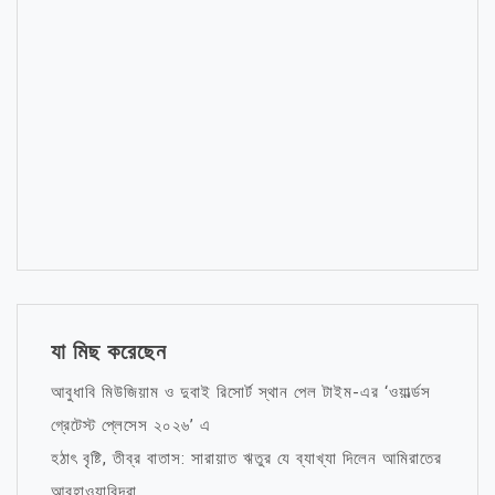
যা মিছ করেছেন
আবুধাবি মিউজিয়াম ও দুবাই রিসোর্ট স্থান পেল টাইম-এর ‘ওয়ার্ল্ডস
গ্রেটেস্ট প্লেসেস ২০২৬’ এ
হঠাৎ বৃষ্টি, তীব্র বাতাস: সারায়াত ঋতুর যে ব্যাখ্যা দিলেন আমিরাতের
আবহাওয়াবিদরা