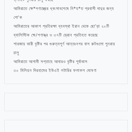
আমিরাতে ক্ষে*পণাস্ত্রের ধ্বংসাবশেষে নি*হ*ত প্রবাসী দাদুর জন্য
শো’ক
আমিরাতের আকাশ প্রতিরক্ষা ব্যবস্থা ইরান থেকে ছো’ড়া ২০টি
ব্যালিস্টিক ক্ষে/পণাস্ত্র ও ৩৭টি ড্রোন প্রতিহত করেছে
শারজায় ভারী বৃষ্টির পর গুরুত্বপূর্ণ আন্তঃনগর বাস রুটগুলো পুনরায়
চালু
আমিরাতে আগামী সপ্তাহে আবারও বৃষ্টির পূর্বাভাস
৩০ মিলিয়ন দিরহামের ইউএই লটারির ফলাফল ঘোষণা