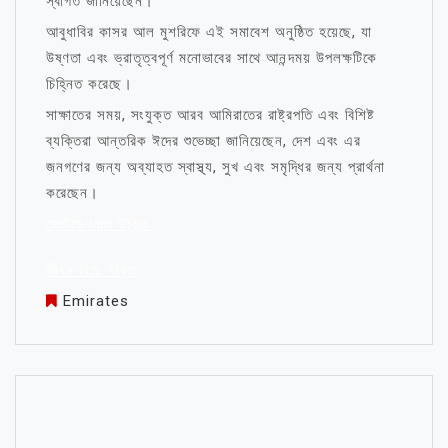
স্বাগত জানিয়েছেন।
আবুধাবির কাসর আল মুশরিফে এই সমাবেশ অনুষ্ঠিত হয়েছে, যা
উষ্ণতা এবং ভ্রাতৃত্বপূর্ণ মনোভাবের সাথে আনন্দময় উপলক্ষটিকে
চিহ্নিত করেছে।
সাক্ষাতের সময়, সংযুক্ত আরব আমিরাতের রাষ্ট্রপতি এবং বিশিষ্ট
ব্যক্তিরা আন্তরিক ঈদের শুভেচ্ছা জানিয়েছেন, দেশ এবং এর
জনগণের জন্য অব্যাহত স্বাস্থ্য, সুখ এবং সমৃদ্ধির জন্য প্রার্থনা
করেছেন।
মোটিভেশনাল উক্তি
জীবন নিয়ে উক্তি
Emirates