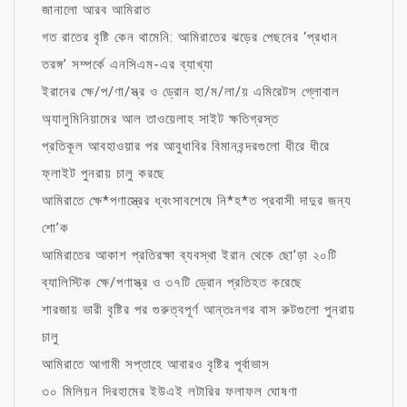
জানালো আরব আমিরাত
গত রাতের বৃষ্টি কেন থামেনি: আমিরাতের ঝড়ের পেছনের ‘প্রধান
তরঙ্গ’ সম্পর্কে এনসিএম-এর ব্যাখ্যা
ইরানের ক্ষে/প/ণা/স্ত্র ও ড্রোন হা/ম/লা/য় এমিরেটস গ্লোবাল
অ্যালুমিনিয়ামের আল তাওয়েলাহ সাইট ক্ষতিগ্রস্ত
প্রতিকূল আবহাওয়ার পর আবুধাবির বিমানবন্দরগুলো ধীরে ধীরে
ফ্লাইট পুনরায় চালু করছে
আমিরাতে ক্ষে*পণাস্ত্রের ধ্বংসাবশেষে নি*হ*ত প্রবাসী দাদুর জন্য
শো’ক
আমিরাতের আকাশ প্রতিরক্ষা ব্যবস্থা ইরান থেকে ছো’ড়া ২০টি
ব্যালিস্টিক ক্ষে/পণাস্ত্র ও ৩৭টি ড্রোন প্রতিহত করেছে
শারজায় ভারী বৃষ্টির পর গুরুত্বপূর্ণ আন্তঃনগর বাস রুটগুলো পুনরায়
চালু
আমিরাতে আগামী সপ্তাহে আবারও বৃষ্টির পূর্বাভাস
৩০ মিলিয়ন দিরহামের ইউএই লটারির ফলাফল ঘোষণা