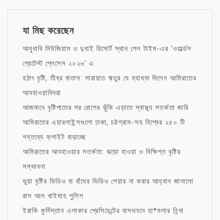
যা মিছ করেছেন
আবুধাবি মিউজিয়াম ও দুবাই রিসোর্ট স্থান পেল টাইম-এর ‘ওয়ার্ল্ডস
গ্রেটেস্ট প্লেসেস ২০২৬’ এ
হঠাৎ বৃষ্টি, তীব্র বাতাস: সারায়াত ঋতুর যে ব্যাখ্যা দিলেন আমিরাতের
আবহাওয়াবিদরা
আজমানে বৃষ্টিপাতের পর রোগের ঝুঁকি এড়াতে স্বাস্থ্য সতর্কতা জারি
আমিরাতের এয়ারলাইন্সগুলো ঢাকা, চট্টগ্রাম-সহ বিশ্বের ২৫০ টি
গন্তব্যে ফ্লাইট বাড়াচ্ছে
আমিরাতের আবহাওয়ার সতর্কতা: ঝড়ো হাওয়া ও বিক্ষিপ্ত বৃষ্টির
সম্ভাবনা
ভুয়া বৃষ্টির ভিডিও বা বাঁধের ভিডিও শেয়ার না করার আহ্বান জানালো
রাস আল খাইমাহ পুলিশ
ইরাকি কুর্দিস্তান এলাকার প্রেসিডেন্টের বাসভবনে হা*মলার নিন্দা