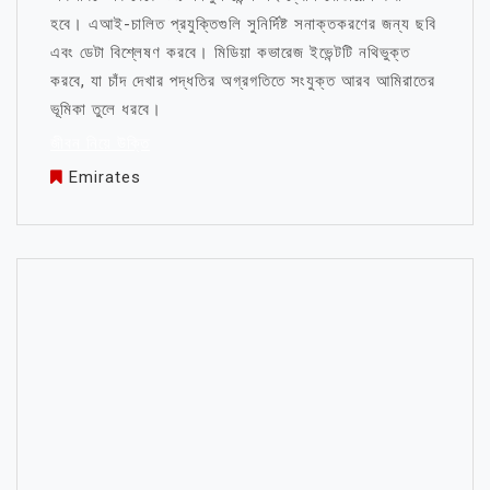
হবে। এআই-চালিত প্রযুক্তিগুলি সুনির্দিষ্ট সনাক্তকরণের জন্য ছবি
এবং ডেটা বিশ্লেষণ করবে। মিডিয়া কভারেজ ইভেন্টটি নথিভুক্ত
করবে, যা চাঁদ দেখার পদ্ধতির অগ্রগতিতে সংযুক্ত আরব আমিরাতের
ভূমিকা তুলে ধরবে।
জীবন নিয়ে উক্তি
Emirates