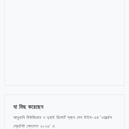
যা মিছ করেছেন
আবুধাবি মিউজিয়াম ও দুবাই রিসোর্ট স্থান পেল টাইম-এর ‘ওয়ার্ল্ডস
গ্রেটেস্ট প্লেসেস ২০২৬’ এ