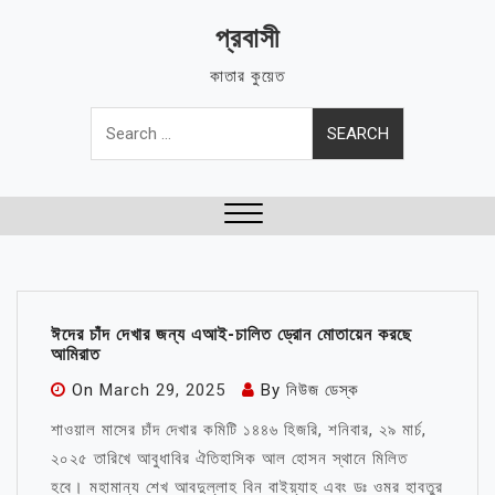
Skip
প্রবাসী
to
content
কাতার কুয়েত
Search
for:
Close
Menu
ঈদের চাঁদ দেখার জন্য এআই-চালিত ড্রোন মোতায়েন করছে
আমিরাত
On
March 29, 2025
By
নিউজ ডেস্ক
শাওয়াল মাসের চাঁদ দেখার কমিটি ১৪৪৬ হিজরি, শনিবার, ২৯ মার্চ,
২০২৫ তারিখে আবুধাবির ঐতিহাসিক আল হোসন স্থানে মিলিত
হবে। মহামান্য শেখ আবদুল্লাহ বিন বাইয়্যাহ এবং ডঃ ওমর হাবতুর