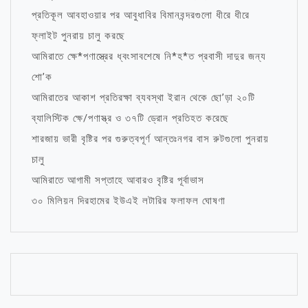
প্রতিকূল আবহাওয়ার পর আবুধাবির বিমানবন্দরগুলো ধীরে ধীরে
ফ্লাইট পুনরায় চালু করছে
আমিরাতে ক্ষে*পণাস্ত্রের ধ্বংসাবশেষে নি*হ*ত প্রবাসী দাদুর জন্য
শো’ক
আমিরাতের আকাশ প্রতিরক্ষা ব্যবস্থা ইরান থেকে ছো’ড়া ২০টি
ব্যালিস্টিক ক্ষে/পণাস্ত্র ও ৩৭টি ড্রোন প্রতিহত করেছে
শারজায় ভারী বৃষ্টির পর গুরুত্বপূর্ণ আন্তঃনগর বাস রুটগুলো পুনরায়
চালু
আমিরাতে আগামী সপ্তাহে আবারও বৃষ্টির পূর্বাভাস
৩০ মিলিয়ন দিরহামের ইউএই লটারির ফলাফল ঘোষণা