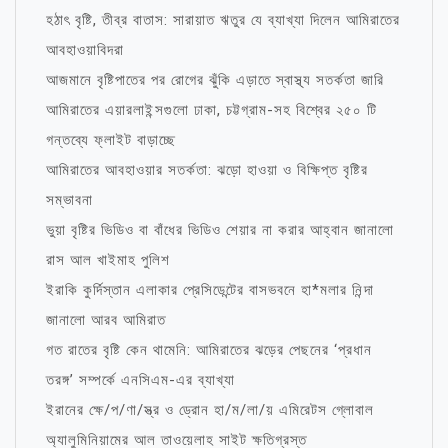
হঠাৎ বৃষ্টি, তীব্র বাতাস: সারায়াত ঋতুর যে ব্যাখ্যা দিলেন আমিরাতের
আবহাওয়াবিদরা
আজমানে বৃষ্টিপাতের পর রোগের ঝুঁকি এড়াতে স্বাস্থ্য সতর্কতা জারি
আমিরাতের এয়ারলাইন্সগুলো ঢাকা, চট্টগ্রাম-সহ বিশ্বের ২৫০ টি
গন্তব্যে ফ্লাইট বাড়াচ্ছে
আমিরাতের আবহাওয়ার সতর্কতা: ঝড়ো হাওয়া ও বিক্ষিপ্ত বৃষ্টির
সম্ভাবনা
ভুয়া বৃষ্টির ভিডিও বা বাঁধের ভিডিও শেয়ার না করার আহ্বান জানালো
রাস আল খাইমাহ পুলিশ
ইরাকি কুর্দিস্তান এলাকার প্রেসিডেন্টের বাসভবনে হা*মলার নিন্দা
জানালো আরব আমিরাত
গত রাতের বৃষ্টি কেন থামেনি: আমিরাতের ঝড়ের পেছনের ‘প্রধান
তরঙ্গ’ সম্পর্কে এনসিএম-এর ব্যাখ্যা
ইরানের ক্ষে/প/ণা/স্ত্র ও ড্রোন হা/ম/লা/য় এমিরেটস গ্লোবাল
অ্যালুমিনিয়ামের আল তাওয়েলাহ সাইট ক্ষতিগ্রস্ত