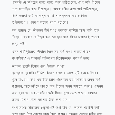
এমনকি যে ভাইয়ের কাছে কাছে টাকা পাঠিয়েছেন, সেই ভাই নিজের
নামে সম্পত্তি করে নিয়েছেন। অথবা স্ত্রীর নামে অর্থ পাঠিয়েছেন,
তিনি হয়তো ভাই বা অন্য কারো সঙ্গে ব্যবসা করতে গিয়ে
হারিয়েছেন। এরকম অনেক ঘটনা ঘটেছে।
ফল হয়েছে যে, জীবনের দীর্ঘ সময় প্রবাসে কাটিয়ে আজ খালি হাত,
নিঃস্ব। ব্যবসা-বাণিজ্য করা তো দূরে থাক জীবন চালানোই তাদের
জন্য কষ্ট।
এমন পরিস্থিতিতে কীভাবে নিজেদের অর্থ সঞ্চয় করতে পারেন
প্রবাসীরা? এ সম্পর্কে অভিবাসন বিশেষজ্ঞদের পরামর্শ হচ্ছে..
অন্তত দুইটি হিসাব খুলে বিদেশে যাওয়া
প্রত্যেক প্রবাসীর উচিত বিদেশে যাওয়ার আগে দুটি ব্যাংক হিসাব
খুলে যাওয়া। তার একটিতে তিনি পরিবারের ভরণপোষণের জন্য অর্থ
পাঠাবেন, আরেকটিতে থাকবে তার নিজের জন্য জমানো টাকা। এজন্য
তারা ব্যাংকে নানা মেয়াদী সঞ্চয়ী স্কিম খুলে যেতে পারেন, যেখানে
তাদের হিসাব থেকে সরাসরি টাকা জমা হবে।
বাংলাদেশের সামাজিক প্রেক্ষাপটে দেখা যায় যে, অনেক প্রবাসী কর্মী
দেশে থাকা পিতা-মাতার নামে টাকা পাঠান। অনেক ক্ষেত্রে স্ত্রীর কাছ