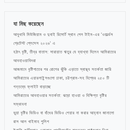
যা মিছ করেছেন
আবুধাবি মিউজিয়াম ও দুবাই রিসোর্ট স্থান পেল টাইম-এর ‘ওয়ার্ল্ডস
গ্রেটেস্ট প্লেসেস ২০২৬’ এ
হঠাৎ বৃষ্টি, তীব্র বাতাস: সারায়াত ঋতুর যে ব্যাখ্যা দিলেন আমিরাতের
আবহাওয়াবিদরা
আজমানে বৃষ্টিপাতের পর রোগের ঝুঁকি এড়াতে স্বাস্থ্য সতর্কতা জারি
আমিরাতের এয়ারলাইন্সগুলো ঢাকা, চট্টগ্রাম-সহ বিশ্বের ২৫০ টি
গন্তব্যে ফ্লাইট বাড়াচ্ছে
আমিরাতের আবহাওয়ার সতর্কতা: ঝড়ো হাওয়া ও বিক্ষিপ্ত বৃষ্টির
সম্ভাবনা
ভুয়া বৃষ্টির ভিডিও বা বাঁধের ভিডিও শেয়ার না করার আহ্বান জানালো
রাস আল খাইমাহ পুলিশ