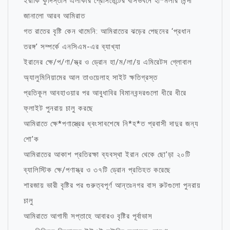
ইরাকি কুর্দিস্তান এলাকার প্রেসিডেন্টের বাসভবনে হা*মলার নিন্দা
জানালো আরব আমিরাত
গত রাতের বৃষ্টি কেন থামেনি: আমিরাতের ঝড়ের পেছনের ‘প্রধান
তরঙ্গ’ সম্পর্কে এনসিএম-এর ব্যাখ্যা
ইরানের ক্ষে/প/ণা/স্ত্র ও ড্রোন হা/ম/লা/য় এমিরেটস গ্লোবাল
অ্যালুমিনিয়ামের আল তাওয়েলাহ সাইট ক্ষতিগ্রস্ত
প্রতিকূল আবহাওয়ার পর আবুধাবির বিমানবন্দরগুলো ধীরে ধীরে
ফ্লাইট পুনরায় চালু করছে
আমিরাতে ক্ষে*পণাস্ত্রের ধ্বংসাবশেষে নি*হ*ত প্রবাসী দাদুর জন্য
শো’ক
আমিরাতের আকাশ প্রতিরক্ষা ব্যবস্থা ইরান থেকে ছো’ড়া ২০টি
ব্যালিস্টিক ক্ষে/পণাস্ত্র ও ৩৭টি ড্রোন প্রতিহত করেছে
শারজায় ভারী বৃষ্টির পর গুরুত্বপূর্ণ আন্তঃনগর বাস রুটগুলো পুনরায়
চালু
আমিরাতে আগামী সপ্তাহে আবারও বৃষ্টির পূর্বাভাস