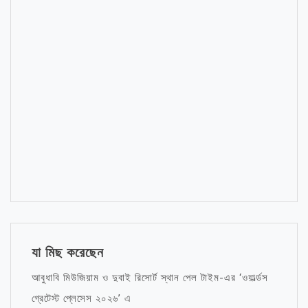
যা মিছ করেছেন
আবুধাবি মিউজিয়াম ও দুবাই রিসোর্ট স্থান পেল টাইম-এর ‘ওয়ার্ল্ডস
গ্রেটেস্ট প্লেসেস ২০২৬’ এ