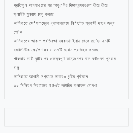
প্রতিকূল আবহাওয়ার পর আবুধাবির বিমানবন্দরগুলো ধীরে ধীরে
ফ্লাইট পুনরায় চালু করছে
আমিরাতে ক্ষে*পণাস্ত্রের ধ্বংসাবশেষে নি*হ*ত প্রবাসী দাদুর জন্য
শো’ক
আমিরাতের আকাশ প্রতিরক্ষা ব্যবস্থা ইরান থেকে ছো’ড়া ২০টি
ব্যালিস্টিক ক্ষে/পণাস্ত্র ও ৩৭টি ড্রোন প্রতিহত করেছে
শারজায় ভারী বৃষ্টির পর গুরুত্বপূর্ণ আন্তঃনগর বাস রুটগুলো পুনরায়
চালু
আমিরাতে আগামী সপ্তাহে আবারও বৃষ্টির পূর্বাভাস
৩০ মিলিয়ন দিরহামের ইউএই লটারির ফলাফল ঘোষণা