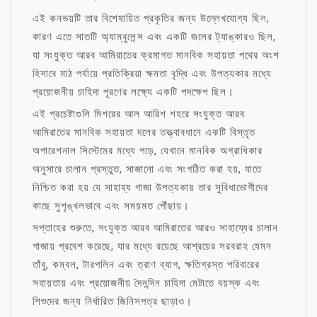
এই কনভয়টি তার বিশেষায়িত প্রকৃতির জন্য উল্লেখযোগ্য ছিল,
কারণ এতে সাতটি অ্যাম্বুলেন্স এবং একটি জলের ট্যাঙ্কারও ছিল,
যা সংযুক্ত আরব আমিরাতের ক্রমাগত মানবিক সহায়তা পথের অংশ
হিসাবে মাঠ পর্যায়ে প্রতিক্রিয়া ক্ষমতা বৃদ্ধি এবং উপত্যকার মধ্যে
প্রয়োজনীয় চাহিদা পূরণের লক্ষ্যে একটি পদক্ষেপ ছিল।
এই প্রচেষ্টাগুলি মিশরের আল আরিশ শহরে সংযুক্ত আরব
আমিরাতের মানবিক সহায়তা দলের তত্ত্বাবধানে একটি বিস্তৃত
অপারেশনাল সিস্টেমের মধ্যে পড়ে, যেখানে মানবিক অগ্রাধিকার
অনুসারে চালান প্রস্তুত, সাজানো এবং সংগঠিত করা হয়, যাতে
নিশ্চিত করা হয় যে সাহায্য গাজা উপত্যকায় তার সুবিধাভোগীদের
কাছে সুশৃঙ্খলভাবে এবং সময়মত পৌঁছায়।
সপ্তাহের শুরুতে, সংযুক্ত আরব আমিরাতের আরও সাহায্যের চালান
গাজায় প্রবেশ করেছে, যার মধ্যে রয়েছে আশ্রয়ের সরবরাহ যেমন
তাঁবু, কম্বল, টারপলিন এবং ত্রাণ ব্যাগ, ক্ষতিগ্রস্ত পরিবারের
সহায়তায় এবং প্রয়োজনীয় দৈনন্দিন চাহিদা মেটাতে বয়স্ক এবং
শিশুদের জন্য নির্ধারিত জিনিসপত্র ছাড়াও।