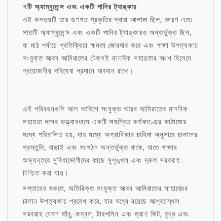
৭টি অ্যাম্বুলেন্স এবং একটি পানির ট্যাঙ্কার
এই কনভয়টি তার গুণগত প্রকৃতির দ্বারা আলাদা ছিল, কারণ এতে
সাতটি অ্যাম্বুলেন্স এবং একটি পানির ট্যাঙ্কারও অন্তর্ভুক্ত ছিল,
যা মাঠ পর্যায়ে প্রতিক্রিয়া ক্ষমতা জোরদার করে এবং গাজা উপত্যকায়
সংযুক্ত আরব আমিরাতের টেকসই মানবিক সহায়তার অংশ হিসেবে
প্রয়োজনীয় পরিষেবা প্রদানে অবদান রাখে।
মোটিভেশনাল উক্তি
এই পরিবহনগুলি আল আরিশে সংযুক্ত আরব আমিরাতের মানবিক
সহায়তা দলের তত্ত্বাবধানে একটি সমন্বিত কর্মকাণ্ডের কাঠামোর
মধ্যে পরিচালিত হয়, যার মধ্যে অগ্রাধিকার চাহিদা অনুসারে চালানের
প্রস্তুতি, বাছাই এবং সংগঠন অন্তর্ভুক্ত থাকে, যাতে গাজার
অভ্যন্তরে সুবিধাভোগীদের কাছে সুশৃঙ্খল এবং দ্রুত সরবরাহ
নিশ্চিত করা যায়।
সপ্তাহের শুরুতে, অতিরিক্ত সংযুক্ত আরব আমিরাতের সাহায্যের
চালান উপত্যকায় প্রবেশ করে, যার মধ্যে রয়েছে আশ্রয়স্থল
সরবরাহ যেমন তাঁবু, কম্বল, টারপলিন এবং ত্রাণ কিট, বৃদ্ধ এবং