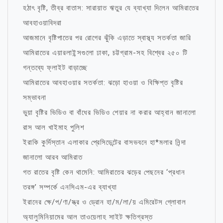
হঠাৎ বৃষ্টি, তীব্র বাতাস: সারায়াত ঋতুর যে ব্যাখ্যা দিলেন আমিরাতের
আবহাওয়াবিদরা
আজমানে বৃষ্টিপাতের পর রোগের ঝুঁকি এড়াতে স্বাস্থ্য সতর্কতা জারি
আমিরাতের এয়ারলাইন্সগুলো ঢাকা, চট্টগ্রাম-সহ বিশ্বের ২৫০ টি
গন্তব্যে ফ্লাইট বাড়াচ্ছে
আমিরাতের আবহাওয়ার সতর্কতা: ঝড়ো হাওয়া ও বিক্ষিপ্ত বৃষ্টির
সম্ভাবনা
ভুয়া বৃষ্টির ভিডিও বা বাঁধের ভিডিও শেয়ার না করার আহ্বান জানালো
রাস আল খাইমাহ পুলিশ
ইরাকি কুর্দিস্তান এলাকার প্রেসিডেন্টের বাসভবনে হা*মলার নিন্দা
জানালো আরব আমিরাত
গত রাতের বৃষ্টি কেন থামেনি: আমিরাতের ঝড়ের পেছনের ‘প্রধান
তরঙ্গ’ সম্পর্কে এনসিএম-এর ব্যাখ্যা
ইরানের ক্ষে/প/ণা/স্ত্র ও ড্রোন হা/ম/লা/য় এমিরেটস গ্লোবাল
অ্যালুমিনিয়ামের আল তাওয়েলাহ সাইট ক্ষতিগ্রস্ত