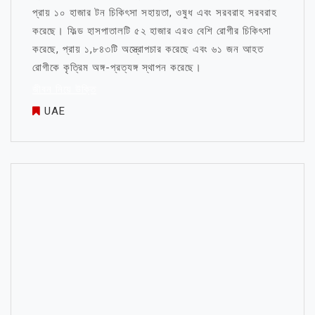
প্রায় ১০ হাজার টন চিকিৎসা সহায়তা, ওষুধ এবং সরবরাহ সরবরাহ
করেছে। ফিল্ড হাসপাতালটি ৫২ হাজার এরও বেশি রোগীর চিকিৎসা
করেছে, প্রায় ১,৮৪৩টি অস্ত্রোপচার করেছে এবং ৬১ জন আহত
রোগীকে কৃত্রিম অঙ্গ-প্রত্যঙ্গ স্থাপন করেছে।
জীবন নিয়ে উক্তি
UAE