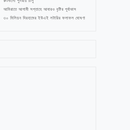
রুটগুলো পুনরায় চালু
আমিরাতে আগামী সপ্তাহে আবারও বৃষ্টির পূর্বাভাস
৩০ মিলিয়ন দিরহামের ইউএই লটারির ফলাফল ঘোষণা