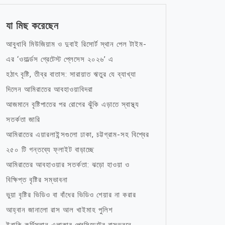
যা মিছ করেছেন
আবুধাবি মিউজিয়াম ও দুবাই রিসোর্ট স্থান পেল টাইম-
এর ‘ওয়ার্ল্ডস গ্রেটেস্ট প্লেসেস ২০২৬’ এ
হঠাৎ বৃষ্টি, তীব্র বাতাস: সারায়াত ঋতুর যে ব্যাখ্যা
দিলেন আমিরাতের আবহাওয়াবিদরা
আজমানে বৃষ্টিপাতের পর রোগের ঝুঁকি এড়াতে স্বাস্থ্য
সতর্কতা জারি
আমিরাতের এয়ারলাইন্সগুলো ঢাকা, চট্টগ্রাম-সহ বিশ্বের
২৫০ টি গন্তব্যে ফ্লাইট বাড়াচ্ছে
আমিরাতের আবহাওয়ার সতর্কতা: ঝড়ো হাওয়া ও
বিক্ষিপ্ত বৃষ্টির সম্ভাবনা
ভুয়া বৃষ্টির ভিডিও বা বাঁধের ভিডিও শেয়ার না করার
আহ্বান জানালো রাস আল খাইমাহ পুলিশ