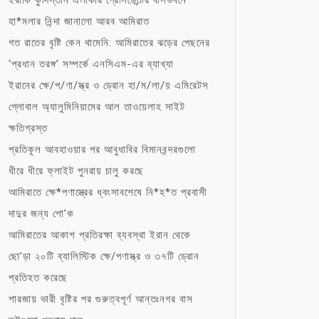
ইরাকি কুর্দিস্তান এলাকার প্রেসিডেন্টের বাসভবনে
হা*মলার নিন্দা জানালো আরব আমিরাত
গত রাতের বৃষ্টি কেন থামেনি: আমিরাতের ঝড়ের পেছনের
‘প্রধান তরঙ্গ’ সম্পর্কে এনসিএম-এর ব্যাখ্যা
ইরানের ক্ষে/প/ণা/স্ত্র ও ড্রোন হা/ম/লা/য় এমিরেটস
গ্লোবাল অ্যালুমিনিয়ামের আল তাওয়েলাহ সাইট
ক্ষতিগ্রস্ত
প্রতিকূল আবহাওয়ার পর আবুধাবির বিমানবন্দরগুলো
ধীরে ধীরে ফ্লাইট পুনরায় চালু করছে
আমিরাতে ক্ষে*পণাস্ত্রের ধ্বংসাবশেষে নি*হ*ত প্রবাসী
দাদুর জন্য শো’ক
আমিরাতের আকাশ প্রতিরক্ষা ব্যবস্থা ইরান থেকে
ছো’ড়া ২০টি ব্যালিস্টিক ক্ষে/পণাস্ত্র ও ৩৭টি ড্রোন
প্রতিহত করেছে
শারজায় ভারী বৃষ্টির পর গুরুত্বপূর্ণ আন্তঃনগর বাস