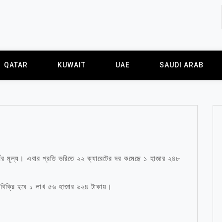
QATAR
KUWAIT
UAE
SAUDI ARAB
ের মূল্য। এবার প্রতি ভরিতে ২২ ক্যারেটের দর কমেছে ১ হাজার ২৪৮
 বিক্রি হবে ১ লাখ ৫৬ হাজার ৬২৪ টাকায়।