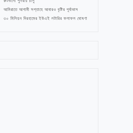
রুটগুলো পুনরায় চালু
আমিরাতে আগামী সপ্তাহে আবারও বৃষ্টির পূর্বাভাস
৩০ মিলিয়ন দিরহামের ইউএই লটারির ফলাফল ঘোষণা