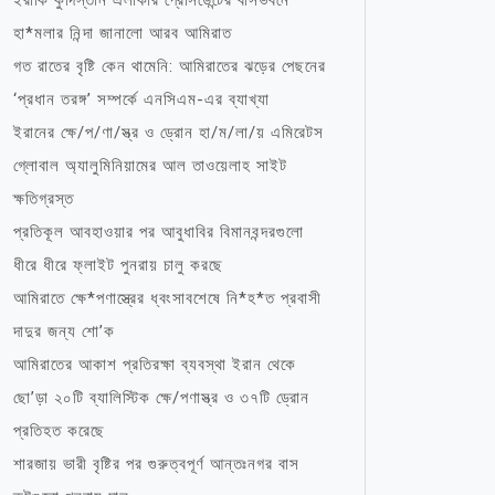
ইরাকি কুর্দিস্তান এলাকার প্রেসিডেন্টের বাসভবনে
হা*মলার নিন্দা জানালো আরব আমিরাত
গত রাতের বৃষ্টি কেন থামেনি: আমিরাতের ঝড়ের পেছনের
‘প্রধান তরঙ্গ’ সম্পর্কে এনসিএম-এর ব্যাখ্যা
ইরানের ক্ষে/প/ণা/স্ত্র ও ড্রোন হা/ম/লা/য় এমিরেটস
গ্লোবাল অ্যালুমিনিয়ামের আল তাওয়েলাহ সাইট
ক্ষতিগ্রস্ত
প্রতিকূল আবহাওয়ার পর আবুধাবির বিমানবন্দরগুলো
ধীরে ধীরে ফ্লাইট পুনরায় চালু করছে
আমিরাতে ক্ষে*পণাস্ত্রের ধ্বংসাবশেষে নি*হ*ত প্রবাসী
দাদুর জন্য শো’ক
আমিরাতের আকাশ প্রতিরক্ষা ব্যবস্থা ইরান থেকে
ছো’ড়া ২০টি ব্যালিস্টিক ক্ষে/পণাস্ত্র ও ৩৭টি ড্রোন
প্রতিহত করেছে
শারজায় ভারী বৃষ্টির পর গুরুত্বপূর্ণ আন্তঃনগর বাস