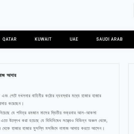
QATAR
KUWAIT
UAE
SAUDI ARAB
মাজ আদায়
বং গেটে দখলদার বাহিনীর কঠোর ব্যবস্থার মধ্যে হাজার হাজার
আদায় করেছেন।
য়েছে যে পবিত্র রমজান মাসের দ্বিতীয় শুক্রবার আল-আকসা
তে উল্লেখ করা হয়েছে যে বিধিনিষেধ সত্ত্বেও বিভিন্ন অঞ্চল থেকে,
 থেকে হাজার হাজার মুসল্লি মসজিদে নামাজ আদায় করতে আসেন।