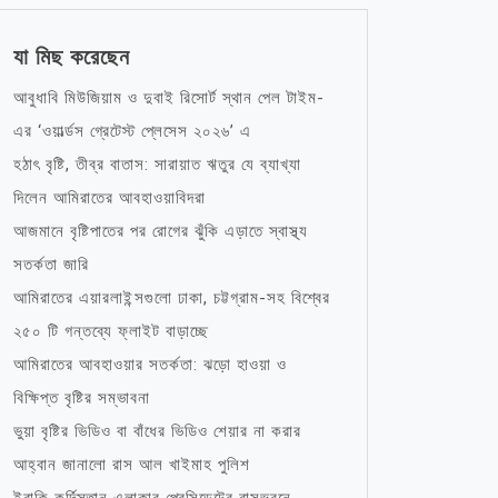
যা মিছ করেছেন
আবুধাবি মিউজিয়াম ও দুবাই রিসোর্ট স্থান পেল টাইম-
এর ‘ওয়ার্ল্ডস গ্রেটেস্ট প্লেসেস ২০২৬’ এ
হঠাৎ বৃষ্টি, তীব্র বাতাস: সারায়াত ঋতুর যে ব্যাখ্যা
দিলেন আমিরাতের আবহাওয়াবিদরা
আজমানে বৃষ্টিপাতের পর রোগের ঝুঁকি এড়াতে স্বাস্থ্য
সতর্কতা জারি
আমিরাতের এয়ারলাইন্সগুলো ঢাকা, চট্টগ্রাম-সহ বিশ্বের
২৫০ টি গন্তব্যে ফ্লাইট বাড়াচ্ছে
আমিরাতের আবহাওয়ার সতর্কতা: ঝড়ো হাওয়া ও
বিক্ষিপ্ত বৃষ্টির সম্ভাবনা
ভুয়া বৃষ্টির ভিডিও বা বাঁধের ভিডিও শেয়ার না করার
আহ্বান জানালো রাস আল খাইমাহ পুলিশ