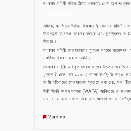
দখলদার বাহিনী পশ্চিম তীরের গভর্নরেট থেকে অল্প সংখ্য
মোটিভেশনাল উক্তি
এদিকে, মসজিদের উঠোনে ইসরায়েলি দখলদার বাহিনী এবং প
নিরাপত্তা ব্যবস্থা জোরদার করেছে এবং মুসল্লিদের সংখ্
দিয়েছে।
দখলদার বাহিনী জেরুজালেমের পুরাতন শহরের প্রবেশপথ 
মসজিদে প্রবেশ করতে দেয়নি।
দখলদার বাহিনী অধিকৃত জেরুজালেমের উত্তরে অবস্থিত কা
পৃথককারী চেকপয়েন্ট ৩০০-এ তাদের উপস্থিতি আরও জো
বয়সী মহিলাদের জেরুজালেমে প্রবেশে বাধা দেয়, যারা “ব
ফিলিস্তিনি সংবাদ সংস্থা (WAFA) জানিয়েছে যে দখলদার
দেয়, যদিও আজ সকাল থেকে আল-আকসা মসজিদে পৌঁছানোর চে
জীবন নিয়ে উক্তি
Varities