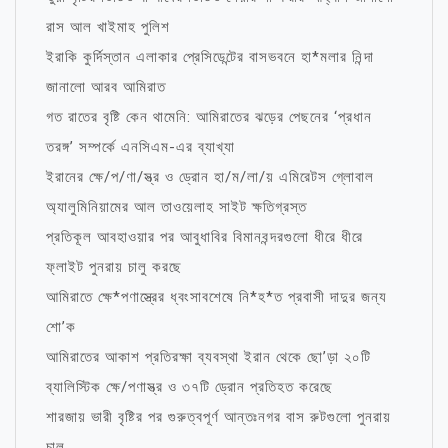
রাস আল খাইমাহ পুলিশ
ইরাকি কুর্দিস্তান এলাকার প্রেসিডেন্টের বাসভবনে হা*মলার নিন্দা
জানালো আরব আমিরাত
গত রাতের বৃষ্টি কেন থামেনি: আমিরাতের ঝড়ের পেছনের ‘প্রধান
তরঙ্গ’ সম্পর্কে এনসিএম-এর ব্যাখ্যা
ইরানের ক্ষে/প/ণা/স্ত্র ও ড্রোন হা/ম/লা/য় এমিরেটস গ্লোবাল
অ্যালুমিনিয়ামের আল তাওয়েলাহ সাইট ক্ষতিগ্রস্ত
প্রতিকূল আবহাওয়ার পর আবুধাবির বিমানবন্দরগুলো ধীরে ধীরে
ফ্লাইট পুনরায় চালু করছে
আমিরাতে ক্ষে*পণাস্ত্রের ধ্বংসাবশেষে নি*হ*ত প্রবাসী দাদুর জন্য
শো’ক
আমিরাতের আকাশ প্রতিরক্ষা ব্যবস্থা ইরান থেকে ছো’ড়া ২০টি
ব্যালিস্টিক ক্ষে/পণাস্ত্র ও ৩৭টি ড্রোন প্রতিহত করেছে
শারজায় ভারী বৃষ্টির পর গুরুত্বপূর্ণ আন্তঃনগর বাস রুটগুলো পুনরায়
চালু