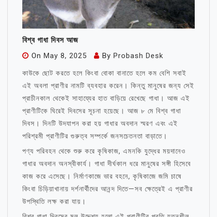
বিশ্ব গাধা দিবস আজ
On
May 8, 2025
By
Probash Desk
কাউকে ছোট করতে হলে কিংবা বোকা বানাতে হলে কম বেশি সবাই
এই অবলা প্রাণীর নামটি ব্যবহার করেন। কিন্তু মানুষের জন্য সেই
প্রাচীনকাল থেকেই সাহায্যের হাত বাড়িয়ে রেখেছে গাধা। আজ এই
প্রাণীটিকে ঘিরেই দিবসের সূচনা হয়েছে। আজ ৮ মে বিশ্ব গাধা
দিবস। দিনটি উদযাপন করা হয় গাধার অবদান স্মরণ এবং এই
পরিশ্রমী প্রাণীটির গুরুত্ব সম্পর্কে জনসচেতনতা বাড়াতে।
পণ্য পরিবহন থেকে শুরু করে কৃষিকাজ, এমনকি যুদ্ধের ময়দানেও
গাধার অবদান অনস্বীকার্য। গাধা দীর্ঘকাল ধরে মানুষের সঙ্গী হিসেবে
কাজ করে এসেছে। নির্মাণকাজে ভার বহনে, কৃষিকাজে জমি চাষে
কিংবা চিড়িয়াখানায় দর্শনার্থীদের আনন্দ দিতে—সব ক্ষেত্রেই এ প্রাণীর
উপস্থিতি লক্ষ করা যায়।
বিশ্ব গাধা দিবসের মূল উদ্দেশ্য হলো এই প্রাণীটির প্রতি যত্নশীল