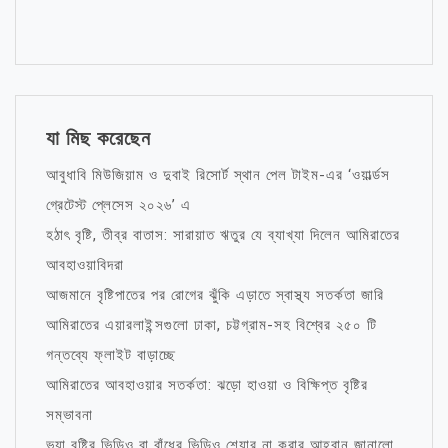
যা মিছ করেছেন
আবুধাবি মিউজিয়াম ও দুবাই রিসোর্ট স্থান পেল টাইম-এর ‘ওয়ার্ল্ডস
গ্রেটেস্ট প্লেসেস ২০২৬’ এ
হঠাৎ বৃষ্টি, তীব্র বাতাস: সারায়াত ঋতুর যে ব্যাখ্যা দিলেন আমিরাতের
আবহাওয়াবিদরা
আজমানে বৃষ্টিপাতের পর রোগের ঝুঁকি এড়াতে স্বাস্থ্য সতর্কতা জারি
আমিরাতের এয়ারলাইন্সগুলো ঢাকা, চট্টগ্রাম-সহ বিশ্বের ২৫০ টি
গন্তব্যে ফ্লাইট বাড়াচ্ছে
আমিরাতের আবহাওয়ার সতর্কতা: ঝড়ো হাওয়া ও বিক্ষিপ্ত বৃষ্টির
সম্ভাবনা
ভুয়া বৃষ্টির ভিডিও বা বাঁধের ভিডিও শেয়ার না করার আহ্বান জানালো