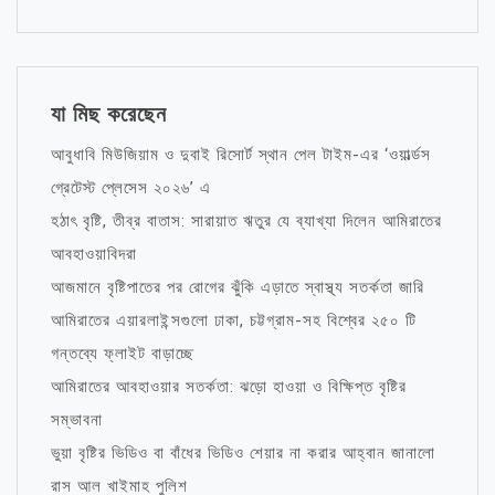
যা মিছ করেছেন
আবুধাবি মিউজিয়াম ও দুবাই রিসোর্ট স্থান পেল টাইম-এর ‘ওয়ার্ল্ডস
গ্রেটেস্ট প্লেসেস ২০২৬’ এ
হঠাৎ বৃষ্টি, তীব্র বাতাস: সারায়াত ঋতুর যে ব্যাখ্যা দিলেন আমিরাতের
আবহাওয়াবিদরা
আজমানে বৃষ্টিপাতের পর রোগের ঝুঁকি এড়াতে স্বাস্থ্য সতর্কতা জারি
আমিরাতের এয়ারলাইন্সগুলো ঢাকা, চট্টগ্রাম-সহ বিশ্বের ২৫০ টি
গন্তব্যে ফ্লাইট বাড়াচ্ছে
আমিরাতের আবহাওয়ার সতর্কতা: ঝড়ো হাওয়া ও বিক্ষিপ্ত বৃষ্টির
সম্ভাবনা
ভুয়া বৃষ্টির ভিডিও বা বাঁধের ভিডিও শেয়ার না করার আহ্বান জানালো
রাস আল খাইমাহ পুলিশ