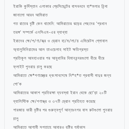
ইরাকি কুর্দিস্তান এলাকার প্রেসিডেন্টের বাসভবনে হা*মলার নিন্দা
জানালো আরব আমিরাত
গত রাতের বৃষ্টি কেন থামেনি: আমিরাতের ঝড়ের পেছনের ‘প্রধান
তরঙ্গ’ সম্পর্কে এনসিএম-এর ব্যাখ্যা
ইরানের ক্ষে/প/ণা/স্ত্র ও ড্রোন হা/ম/লা/য় এমিরেটস গ্লোবাল
অ্যালুমিনিয়ামের আল তাওয়েলাহ সাইট ক্ষতিগ্রস্ত
প্রতিকূল আবহাওয়ার পর আবুধাবির বিমানবন্দরগুলো ধীরে ধীরে
ফ্লাইট পুনরায় চালু করছে
আমিরাতে ক্ষে*পণাস্ত্রের ধ্বংসাবশেষে নি*হ*ত প্রবাসী দাদুর জন্য
শো’ক
আমিরাতের আকাশ প্রতিরক্ষা ব্যবস্থা ইরান থেকে ছো’ড়া ২০টি
ব্যালিস্টিক ক্ষে/পণাস্ত্র ও ৩৭টি ড্রোন প্রতিহত করেছে
শারজায় ভারী বৃষ্টির পর গুরুত্বপূর্ণ আন্তঃনগর বাস রুটগুলো পুনরায়
চালু
আমিরাতে আগামী সপ্তাহে আবারও বৃষ্টির পূর্বাভাস