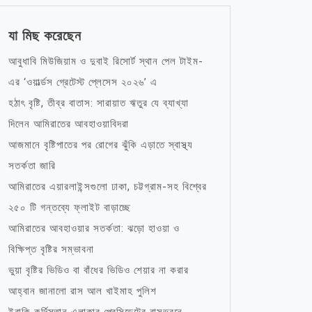
যা মিছ করেছেন
আবুধাবি মিউজিয়াম ও দুবাই রিসোর্ট স্থান পেল টাইম-
এর ‘ওয়ার্ল্ডস গ্রেটেস্ট প্লেসেস ২০২৬’ এ
হঠাৎ বৃষ্টি, তীব্র বাতাস: সারায়াত ঋতুর যে ব্যাখ্যা
দিলেন আমিরাতের আবহাওয়াবিদরা
আজমানে বৃষ্টিপাতের পর রোগের ঝুঁকি এড়াতে স্বাস্থ্য
সতর্কতা জারি
আমিরাতের এয়ারলাইন্সগুলো ঢাকা, চট্টগ্রাম-সহ বিশ্বের
২৫০ টি গন্তব্যে ফ্লাইট বাড়াচ্ছে
আমিরাতের আবহাওয়ার সতর্কতা: ঝড়ো হাওয়া ও
বিক্ষিপ্ত বৃষ্টির সম্ভাবনা
ভুয়া বৃষ্টির ভিডিও বা বাঁধের ভিডিও শেয়ার না করার
আহ্বান জানালো রাস আল খাইমাহ পুলিশ