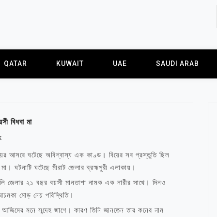
QATAR
KUWAIT
UAE
SAUDI ARAB
ী বিধবা মা
k
িয়ের আসরে ঘটেছে অবিশ্বাস্য এক কাণ্ড। বিয়ের সব প্রস্তুতি ছিল
া। ঘটনাটি ঘটেছে মীরাট জেলার ব্রহ্মপুরী এলাকায়।
ামলি জেলার ২১ বছর বয়সী মানতাশা নামক এক নারীর সাথে। দিনও
 আচমকা মোড় নেয় পরিস্থিতি।
 আজিমের মনে সন্দেহ জাগে। কারণ তিনি জানতেন তার কনের নাম