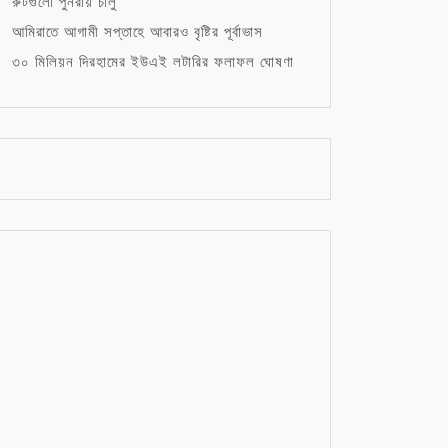
রুটগুলো পুনরায় চালু
আমিরাতে আগামী সপ্তাহে আবারও বৃষ্টির পূর্বাভাস
৩০ মিলিয়ন দিরহামের ইউএই লটারির ফলাফল ঘোষণা