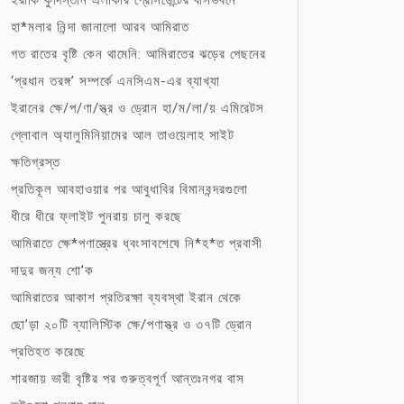
ইরাকি কুর্দিস্তান এলাকার প্রেসিডেন্টের বাসভবনে
হা*মলার নিন্দা জানালো আরব আমিরাত
গত রাতের বৃষ্টি কেন থামেনি: আমিরাতের ঝড়ের পেছনের
‘প্রধান তরঙ্গ’ সম্পর্কে এনসিএম-এর ব্যাখ্যা
ইরানের ক্ষে/প/ণা/স্ত্র ও ড্রোন হা/ম/লা/য় এমিরেটস
গ্লোবাল অ্যালুমিনিয়ামের আল তাওয়েলাহ সাইট
ক্ষতিগ্রস্ত
প্রতিকূল আবহাওয়ার পর আবুধাবির বিমানবন্দরগুলো
ধীরে ধীরে ফ্লাইট পুনরায় চালু করছে
আমিরাতে ক্ষে*পণাস্ত্রের ধ্বংসাবশেষে নি*হ*ত প্রবাসী
দাদুর জন্য শো’ক
আমিরাতের আকাশ প্রতিরক্ষা ব্যবস্থা ইরান থেকে
ছো’ড়া ২০টি ব্যালিস্টিক ক্ষে/পণাস্ত্র ও ৩৭টি ড্রোন
প্রতিহত করেছে
শারজায় ভারী বৃষ্টির পর গুরুত্বপূর্ণ আন্তঃনগর বাস