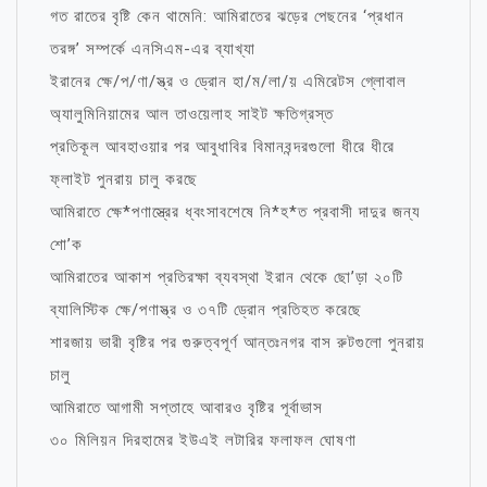
গত রাতের বৃষ্টি কেন থামেনি: আমিরাতের ঝড়ের পেছনের ‘প্রধান
তরঙ্গ’ সম্পর্কে এনসিএম-এর ব্যাখ্যা
ইরানের ক্ষে/প/ণা/স্ত্র ও ড্রোন হা/ম/লা/য় এমিরেটস গ্লোবাল
অ্যালুমিনিয়ামের আল তাওয়েলাহ সাইট ক্ষতিগ্রস্ত
প্রতিকূল আবহাওয়ার পর আবুধাবির বিমানবন্দরগুলো ধীরে ধীরে
ফ্লাইট পুনরায় চালু করছে
আমিরাতে ক্ষে*পণাস্ত্রের ধ্বংসাবশেষে নি*হ*ত প্রবাসী দাদুর জন্য
শো’ক
আমিরাতের আকাশ প্রতিরক্ষা ব্যবস্থা ইরান থেকে ছো’ড়া ২০টি
ব্যালিস্টিক ক্ষে/পণাস্ত্র ও ৩৭টি ড্রোন প্রতিহত করেছে
শারজায় ভারী বৃষ্টির পর গুরুত্বপূর্ণ আন্তঃনগর বাস রুটগুলো পুনরায়
চালু
আমিরাতে আগামী সপ্তাহে আবারও বৃষ্টির পূর্বাভাস
৩০ মিলিয়ন দিরহামের ইউএই লটারির ফলাফল ঘোষণা