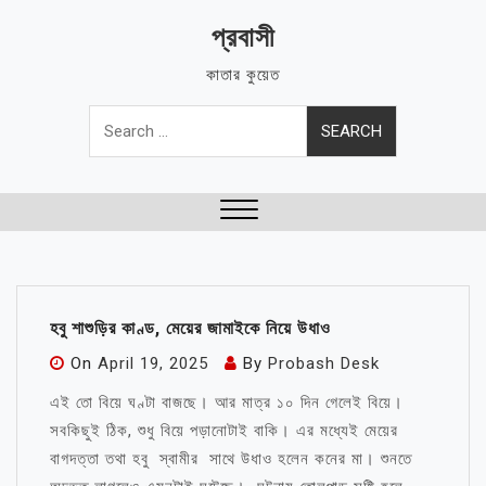
Skip
প্রবাসী
to
content
কাতার কুয়েত
Search
for:
Close
Menu
হবু শাশুড়ির কাণ্ড, মেয়ের জামাইকে নিয়ে উধাও
On
April 19, 2025
By
Probash Desk
এই তো বিয়ে ঘণ্টা বাজছে। আর মাত্র ১০ দিন গেলেই বিয়ে।
সবকিছুই ঠিক, শুধু বিয়ে পড়ানোটাই বাকি। এর মধ্যেই মেয়ের
বাগদত্তা তথা হবু স্বামীর সাথে উধাও হলেন কনের মা। শুনতে