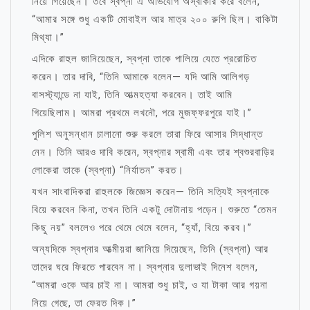
নিয়ে গিয়েছেন। তবে স্বপ্না এ অভিযোগ অস্বীকার করে বলেন,
“আমার সঙ্গে শুধু একটি মোবাইল আর মাত্র ২০০ রুপি ছিল। বাকিটা
মিথ্যা।”
এদিকে রাহুল জানিয়েছেন, স্বপ্না তাকে পালিয়ে যেতে প্ররোচিত
করেন। তার দাবি, “তিনি আমাকে বলেন— যদি আমি আলিগড়
বাসস্ট্যান্ডে না যাই, তিনি আত্মহত্যা করবেন। তাই আমি
গিয়েছিলাম। আমরা প্রথমে লখনৌ, পরে মুজফ্ফরপুরে যাই।”
পুলিশ অনুসন্ধান চালানো শুরু করলে তারা ফিরে আসার সিদ্ধান্ত
নেন। তিনি আরও দাবি করেন, স্বপ্নার স্বামী এবং তার শ্বশুরবাড়ির
লোকেরা তাকে (স্বপ্না) “নির্যাতন” করত।
যখন সাংবাদিকরা রাহুলকে জিজ্ঞেস করেন— তিনি সত্যিই স্বপ্নাকে
বিয়ে করবেন কিনা, তখন তিনি একটু দোটানায় পড়েন। শুরুতে “তেমন
কিছু নয়” বললেও পরে থেমে থেমে বলেন, “হ্যাঁ, বিয়ে করব।”
অন্যদিকে স্বপ্নার আত্মীয়রা জানিয়ে দিয়েছেন, তিনি (স্বপ্না) আর
তাদের ঘরে ফিরতে পারবেন না। স্বপ্নার দুলাভাই দিনেশ বলেন,
“আমরা ওকে আর চাই না। আমরা শুধু চাই, ও যা টাকা আর গয়না
নিয়ে গেছে, তা ফেরত দিক।”