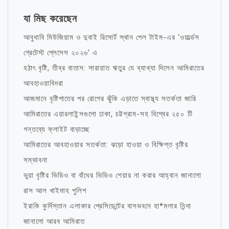
যা মিছ করেছেন
আবুধাবি মিউজিয়াম ও দুবাই রিসোর্ট স্থান পেল টাইম-এর ‘ওয়ার্ল্ডস
গ্রেটেস্ট প্লেসেস ২০২৬’ এ
হঠাৎ বৃষ্টি, তীব্র বাতাস: সারায়াত ঋতুর যে ব্যাখ্যা দিলেন আমিরাতের
আবহাওয়াবিদরা
আজমানে বৃষ্টিপাতের পর রোগের ঝুঁকি এড়াতে স্বাস্থ্য সতর্কতা জারি
আমিরাতের এয়ারলাইন্সগুলো ঢাকা, চট্টগ্রাম-সহ বিশ্বের ২৫০ টি
গন্তব্যে ফ্লাইট বাড়াচ্ছে
আমিরাতের আবহাওয়ার সতর্কতা: ঝড়ো হাওয়া ও বিক্ষিপ্ত বৃষ্টির
সম্ভাবনা
ভুয়া বৃষ্টির ভিডিও বা বাঁধের ভিডিও শেয়ার না করার আহ্বান জানালো
রাস আল খাইমাহ পুলিশ
ইরাকি কুর্দিস্তান এলাকার প্রেসিডেন্টের বাসভবনে হা*মলার নিন্দা
জানালো আরব আমিরাত