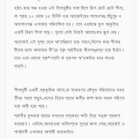
হঠাৎ করে শুরু হওয়া এই শিলাবৃষ্টির সঙ্গে মিশে ছিল ছোট ছোট শীলা,
যা প্রায় ১০ থেকে ১৫ মিনিট ধরে আত্রাইয়ের সাহেবগঞ্জ,পাঁচুপুর ও
আহসানগঞ্জ এলাকায় পরিলক্ষিত হয়। তবে এরমাঝে ফুল আকৃতির
একটি বিরল শিলা পড়ে। মূলত সেটা নিয়েই আলোচনার জন্ম দেয়।
অনেকেই এই দৃশ্য দেখে আ’তঙ্কিত হয়ে পড়েন,বিশেষ করে শীলার
টিনের ছাদে আঘাতের তী’ব্র শব্দে স্থানীয়রা ভীতসন্ত্রস্ত হয়ে উঠেন।
তবে এতে কোনো প্রা*ণহানি বা ব্যাপক ক্ষ’য়ক্ষতির খবর পাওয়া
যায়নি।
মোটিভেশনাল উক্তি
শীলাবৃষ্টি একটি প্রাকৃতিক ঘটনা,যা সাধারণত মৌসুম পরিবর্তনের সময়
তীব্র গরমে বায়ুমণ্ডলের নিচের স্তরে জলীয় বাষ্প জমে বরফে পরিণত
হয়ে ভারী হয়ে পড়ে।
স্থানীয় কৃষকরা তাদের ফসলের সম্ভাব্য ক্ষতি নিয়ে শঙ্কা প্রকাশ
করেছেন। এদিকে,আবহাওয়া অধিদপ্তর সূত্রে জানা গেছে,আত্রাই ও
পার্শ্ববর্তী এলাকায় আগামী কয়েকদিনে