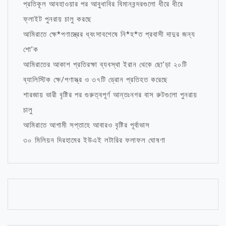
প্রতিকূল আবহাওয়ার পর আবুধাবির বিমানবন্দরগুলো ধীরে ধীরে
ফ্লাইট পুনরায় চালু করছে
আমিরাতে ক্ষে*পণাস্ত্রের ধ্বংসাবশেষে নি*হ*ত প্রবাসী দাদুর জন্য
শো’ক
আমিরাতের আকাশ প্রতিরক্ষা ব্যবস্থা ইরান থেকে ছো’ড়া ২০টি
ব্যালিস্টিক ক্ষে/পণাস্ত্র ও ৩৭টি ড্রোন প্রতিহত করেছে
শারজায় ভারী বৃষ্টির পর গুরুত্বপূর্ণ আন্তঃনগর বাস রুটগুলো পুনরায়
চালু
আমিরাতে আগামী সপ্তাহে আবারও বৃষ্টির পূর্বাভাস
৩০ মিলিয়ন দিরহামের ইউএই লটারির ফলাফল ঘোষণা