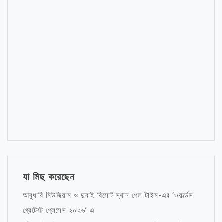
যা মিছ করেছেন
আবুধাবি মিউজিয়াম ও দুবাই রিসোর্ট স্থান পেল টাইম-এর ‘ওয়ার্ল্ডস
গ্রেটেস্ট প্লেসেস ২০২৬’ এ