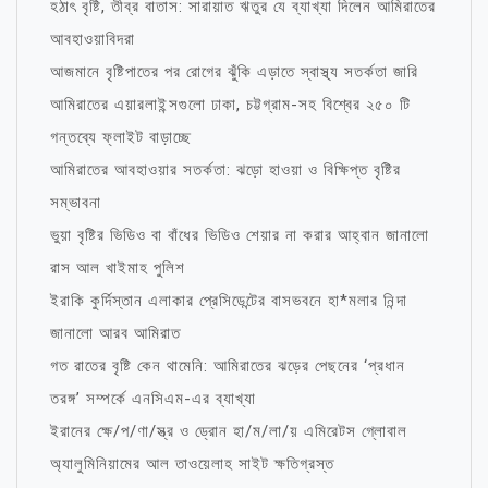
হঠাৎ বৃষ্টি, তীব্র বাতাস: সারায়াত ঋতুর যে ব্যাখ্যা দিলেন আমিরাতের
আবহাওয়াবিদরা
আজমানে বৃষ্টিপাতের পর রোগের ঝুঁকি এড়াতে স্বাস্থ্য সতর্কতা জারি
আমিরাতের এয়ারলাইন্সগুলো ঢাকা, চট্টগ্রাম-সহ বিশ্বের ২৫০ টি
গন্তব্যে ফ্লাইট বাড়াচ্ছে
আমিরাতের আবহাওয়ার সতর্কতা: ঝড়ো হাওয়া ও বিক্ষিপ্ত বৃষ্টির
সম্ভাবনা
ভুয়া বৃষ্টির ভিডিও বা বাঁধের ভিডিও শেয়ার না করার আহ্বান জানালো
রাস আল খাইমাহ পুলিশ
ইরাকি কুর্দিস্তান এলাকার প্রেসিডেন্টের বাসভবনে হা*মলার নিন্দা
জানালো আরব আমিরাত
গত রাতের বৃষ্টি কেন থামেনি: আমিরাতের ঝড়ের পেছনের ‘প্রধান
তরঙ্গ’ সম্পর্কে এনসিএম-এর ব্যাখ্যা
ইরানের ক্ষে/প/ণা/স্ত্র ও ড্রোন হা/ম/লা/য় এমিরেটস গ্লোবাল
অ্যালুমিনিয়ামের আল তাওয়েলাহ সাইট ক্ষতিগ্রস্ত