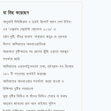
যা মিছ করেছেন
আবুধাবি মিউজিয়াম ও দুবাই রিসোর্ট স্থান পেল টাইম-
এর ‘ওয়ার্ল্ডস গ্রেটেস্ট প্লেসেস ২০২৬’ এ
হঠাৎ বৃষ্টি, তীব্র বাতাস: সারায়াত ঋতুর যে ব্যাখ্যা
দিলেন আমিরাতের আবহাওয়াবিদরা
আজমানে বৃষ্টিপাতের পর রোগের ঝুঁকি এড়াতে স্বাস্থ্য
সতর্কতা জারি
আমিরাতের এয়ারলাইন্সগুলো ঢাকা, চট্টগ্রাম-সহ বিশ্বের
২৫০ টি গন্তব্যে ফ্লাইট বাড়াচ্ছে
আমিরাতের আবহাওয়ার সতর্কতা: ঝড়ো হাওয়া ও
বিক্ষিপ্ত বৃষ্টির সম্ভাবনা
ভুয়া বৃষ্টির ভিডিও বা বাঁধের ভিডিও শেয়ার না করার
আহ্বান জানালো রাস আল খাইমাহ পুলিশ