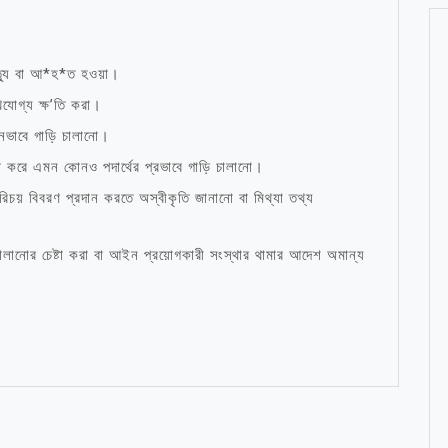
ত্যু বা আ*হ*ত হওয়া।
খযোগ্য ক্ষ’তি করা।
ভাবে গাড়ি চালানো।
্ট করে এমন কোনও পদার্থের প্রভাবে গাড়ি চালানো।
িচয় বিবরণ প্রদান করতে অস্বীকৃতি জানানো বা মিথ্যা তথ্য
লানোর চেষ্টা করা বা আইন প্রয়োগকারী সংস্থার থামার আদেশ অমান্য