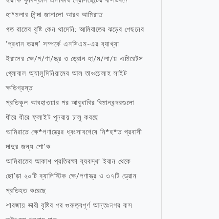
ইরাকি কুর্দিস্তান এলাকার প্রেসিডেন্টের বাসভবনে
হা*মলার নিন্দা জানালো আরব আমিরাত
গত রাতের বৃষ্টি কেন থামেনি: আমিরাতের ঝড়ের পেছনের
‘প্রধান তরঙ্গ’ সম্পর্কে এনসিএম-এর ব্যাখ্যা
ইরানের ক্ষে/প/ণা/স্ত্র ও ড্রোন হা/ম/লা/য় এমিরেটস
গ্লোবাল অ্যালুমিনিয়ামের আল তাওয়েলাহ সাইট
ক্ষতিগ্রস্ত
প্রতিকূল আবহাওয়ার পর আবুধাবির বিমানবন্দরগুলো
ধীরে ধীরে ফ্লাইট পুনরায় চালু করছে
আমিরাতে ক্ষে*পণাস্ত্রের ধ্বংসাবশেষে নি*হ*ত প্রবাসী
দাদুর জন্য শো’ক
আমিরাতের আকাশ প্রতিরক্ষা ব্যবস্থা ইরান থেকে
ছো’ড়া ২০টি ব্যালিস্টিক ক্ষে/পণাস্ত্র ও ৩৭টি ড্রোন
প্রতিহত করেছে
শারজায় ভারী বৃষ্টির পর গুরুত্বপূর্ণ আন্তঃনগর বাস