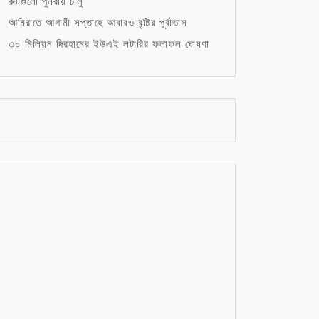
রুটগুলো পুনরায় চালু
আমিরাতে আগামী সপ্তাহে আবারও বৃষ্টির পূর্বাভাস
৩০ মিলিয়ন দিরহামের ইউএই লটারির ফলাফল ঘোষণা