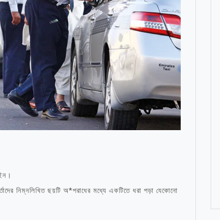
আইন।
তাদের নিম্নলিখিত ছয়টি অ*পরাধের মধ্যে একটিতে ধরা পড়া যেকোনো