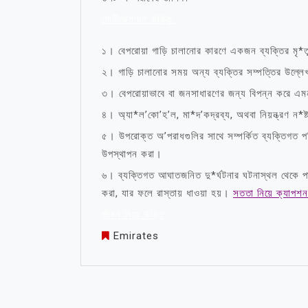
মোটিভেশনাল উক্তি
১। বেপরোয়া গাড়ি চালানোর কারণে একজন ব্যক্তির মৃ*
২। গাড়ি চালানোর সময় অন্য ব্যক্তির সম্পত্তির উল্লে
৩। বেপরোয়াভাবে বা জনসাধারণের জন্য বিপন্ন করে এমন
৪। অ্যা*ল’কো’হ’ল, মা*দ’কদ্রব্য, অথবা নিয়ন্ত্রণ ন*ষ
৫। উপরোক্ত অ’পরাধগুলির সাথে সম্পর্কিত ব্যক্তিগত পর
উপস্থাপন করা।
৬। ব্যক্তিগত আঘাতজনিত দু*র্ঘটনার ঘটনাস্থল থেকে পা
করা, যার ফলে রাস্তায় ধাওয়া হয়।
সততা নিয়ে ক্যাপশন
জীবন নিয়ে উক্তি
Emirates