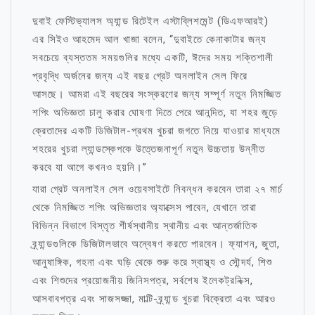
দুবাই ফেস্টিভ্যালস অ্যান্ড রিটেইল এস্টাব্লিশমেন্ট (ডিএফআরই)
এর সিইও আহমেদ আল খাজা বলেন, “দুবাইতে কেনাকাটার জন্য
সবচেয়ে ব্যস্ততম সময়গুলির মধ্যে একটি, ঈদের সময় শক্তিশালী
প্রবৃদ্ধি অর্জনের জন্য এই বছর গ্রেট অনলাইন সেল ফিরে
আসছে। আমরা এই বছরের সংস্করণের জন্য সম্পূর্ণ নতুন নিমজ্জিত
শপিং অভিজ্ঞতা চালু করার ঘোষণা দিতে পেরে আনন্দিত, যা শহর জুড়ে
ক্রেতাদের একটি ডিজিটাল-প্রথম খুচরা জগতে নিয়ে যাওয়ার মাধ্যমে
শহরের খুচরা ল্যান্ডস্কেপকে উত্তেজনাপূর্ণ নতুন উচ্চতায় উন্নীত
করবে যা আগে কখনও হয়নি।”
যারা গ্রেট অনলাইন সেল ওয়েবসাইটে নিবন্ধন করবেন তারা ২৭ মার্চ
থেকে নিমজ্জিত শপিং অভিজ্ঞতার অ্যাক্সেস পাবেন, যেখানে তারা
বিভিন্ন বিভাগে বিস্তৃত শীর্ষস্থানীয় স্থানীয় এবং আন্তর্জাতিক
ব্র্যান্ডগুলিকে ডিজিটালভাবে অন্বেষণ করতে পারবেন। ফ্যাশন, জুতা,
আনুষাঙ্গিক, গহনা এবং ঘড়ি থেকে শুরু করে স্বাস্থ্য ও সৌন্দর্য, শিশু
এবং শিশুদের প্রয়োজনীয় জিনিসপত্র, সর্বশেষ ইলেকট্রনিক্স,
আসবাবপত্র এবং সাজসজ্জা, মাল্টি-ব্র্যান্ড খুচরা বিক্রেতা এবং আরও