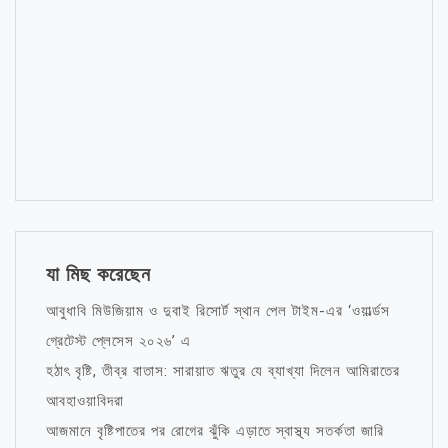
যা মিছ করেছেন
আবুধাবি মিউজিয়াম ও দুবাই রিসোর্ট স্থান পেল টাইম-এর ‘ওয়ার্ল্ডস
গ্রেটেস্ট প্লেসেস ২০২৬’ এ
হঠাৎ বৃষ্টি, তীব্র বাতাস: সারায়াত ঋতুর যে ব্যাখ্যা দিলেন আমিরাতের
আবহাওয়াবিদরা
আজমানে বৃষ্টিপাতের পর রোগের ঝুঁকি এড়াতে স্বাস্থ্য সতর্কতা জারি