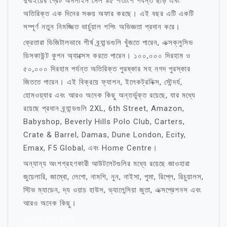
দুবাইয়ের গ্রেট অনলাইন সেল ৯৫ শতাংশ পর্যন্ত ছাড় এবং
অতিরিক্ত এক দিনের সঞ্চয় অফার করছে। এই বছর এটি একটি
সম্পূর্ণ নতুন নিমজ্জিত ভার্চুয়াল শপিং অভিজ্ঞতা প্রদান করে।
ক্রেতারা ডিজিটালভাবে শীর্ষ ব্র্যান্ডগুলি খুঁজতে পারেন, এক্সক্লুসিভ
ডিসকাউন্ট কুপন অ্যাক্সেস করতে পারেন। ১০০,০০০ দিরহাম ও
৫০,০০০ দিরহাম পর্যন্ত অতিরিক্ত পুরষ্কার সহ নগদ পুরস্কার
জিততে পারেন। এই বিক্রয়ে ফ্যাশন, ইলেকট্রনিক্স, সৌন্দর্য,
হোমওয়্যার এবং আরও অনেক কিছু অন্তর্ভুক্ত রয়েছে, যার মধ্যে
রয়েছে প্রধান ব্র্যান্ডগুলি 2XL, 6th Street, Amazon,
Babyshop, Beverly Hills Polo Club, Carters,
Crate & Barrel, Damas, Dune London, Ecity,
Emax, F5 Global, এবং Home Centre।
অন্যান্য অংশগ্রহণকারী আউটলেটগুলির মধ্যে রয়েছে জাওহারা
জুয়েলারি, জাম্বো, লেগো, নামশি, নুন, নাইসা, পুমা, রিপ্লে, রিচুয়ালস,
স্টিভ ম্যাডেন, দ্য ওয়াচ হাউস, ভ্যালেন্সিয়া জুতা, এক্সপ্রেশনস এবং
আরও অনেক কিছু।
মোটিভেশনাল উক্তি