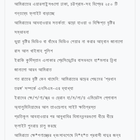
আমিরাতের এয়ারলাইন্সগুলো ঢাকা, চট্টগ্রাম-সহ বিশ্বের ২৫০ টি
গন্তব্যে ফ্লাইট বাড়াচ্ছে
আমিরাতের আবহাওয়ার সতর্কতা: ঝড়ো হাওয়া ও বিক্ষিপ্ত বৃষ্টির
সম্ভাবনা
ভুয়া বৃষ্টির ভিডিও বা বাঁধের ভিডিও শেয়ার না করার আহ্বান জানালো
রাস আল খাইমাহ পুলিশ
ইরাকি কুর্দিস্তান এলাকার প্রেসিডেন্টের বাসভবনে হা*মলার নিন্দা
জানালো আরব আমিরাত
গত রাতের বৃষ্টি কেন থামেনি: আমিরাতের ঝড়ের পেছনের ‘প্রধান
তরঙ্গ’ সম্পর্কে এনসিএম-এর ব্যাখ্যা
ইরানের ক্ষে/প/ণা/স্ত্র ও ড্রোন হা/ম/লা/য় এমিরেটস গ্লোবাল
অ্যালুমিনিয়ামের আল তাওয়েলাহ সাইট ক্ষতিগ্রস্ত
প্রতিকূল আবহাওয়ার পর আবুধাবির বিমানবন্দরগুলো ধীরে ধীরে
ফ্লাইট পুনরায় চালু করছে
আমিরাতে ক্ষে*পণাস্ত্রের ধ্বংসাবশেষে নি*হ*ত প্রবাসী দাদুর জন্য