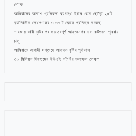
শো’ক
আমিরাতের আকাশ প্রতিরক্ষা ব্যবস্থা ইরান থেকে ছো’ড়া ২০টি
ব্যালিস্টিক ক্ষে/পণাস্ত্র ও ৩৭টি ড্রোন প্রতিহত করেছে
শারজায় ভারী বৃষ্টির পর গুরুত্বপূর্ণ আন্তঃনগর বাস রুটগুলো পুনরায়
চালু
আমিরাতে আগামী সপ্তাহে আবারও বৃষ্টির পূর্বাভাস
৩০ মিলিয়ন দিরহামের ইউএই লটারির ফলাফল ঘোষণা