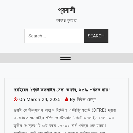
Skip
প্রবাসী
to
content
কাতার কুয়েত
Search
for:
Close
Menu
দুবাইয়ের ‘গ্রেট অনলাইন সেল’ অফার, ৯৫% পর্যন্ত ছাড়!
On
March 24, 2025
By
নিউজ ডেস্ক
দুবাই ফেস্টিভ্যালস অ্যান্ড রিটেইল এস্টাব্লিশমেন্ট (DFRE) দ্বারা
আয়োজিত অনলাইন শপিং ফেস্টিভ্যাল ‘গ্রেট অনলাইন সেল’-এর
তৃতীয় সংস্করণটি এই বছর ২৭-৩০ মার্চ পর্যন্ত শুরু হচ্ছে।