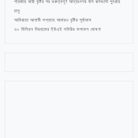
শারজায় ভারী বৃষ্টির পর গুরুত্বপূর্ণ আন্তঃনগর বাস রুটগুলো পুনরায়
চালু
আমিরাতে আগামী সপ্তাহে আবারও বৃষ্টির পূর্বাভাস
৩০ মিলিয়ন দিরহামের ইউএই লটারির ফলাফল ঘোষণা