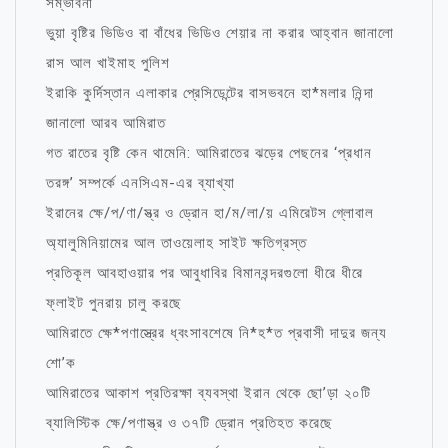
সম্ভাবনা
ভুয়া বৃষ্টির ভিডিও বা বাঁধের ভিডিও শেয়ার না করার আহ্বান জানালো
রাস আল খাইমাহ পুলিশ
ইরাকি কুর্দিস্তান এলাকার প্রেসিডেন্টের বাসভবনে হা*মলার নিন্দা
জানালো আরব আমিরাত
গত রাতের বৃষ্টি কেন থামেনি: আমিরাতের ঝড়ের পেছনের ‘প্রধান
তরঙ্গ’ সম্পর্কে এনসিএম-এর ব্যাখ্যা
ইরানের ক্ষে/প/ণা/স্ত্র ও ড্রোন হা/ম/লা/য় এমিরেটস গ্লোবাল
অ্যালুমিনিয়ামের আল তাওয়েলাহ সাইট ক্ষতিগ্রস্ত
প্রতিকূল আবহাওয়ার পর আবুধাবির বিমানবন্দরগুলো ধীরে ধীরে
ফ্লাইট পুনরায় চালু করছে
আমিরাতে ক্ষে*পণাস্ত্রের ধ্বংসাবশেষে নি*হ*ত প্রবাসী দাদুর জন্য
শো’ক
আমিরাতের আকাশ প্রতিরক্ষা ব্যবস্থা ইরান থেকে ছো’ড়া ২০টি
ব্যালিস্টিক ক্ষে/পণাস্ত্র ও ৩৭টি ড্রোন প্রতিহত করেছে