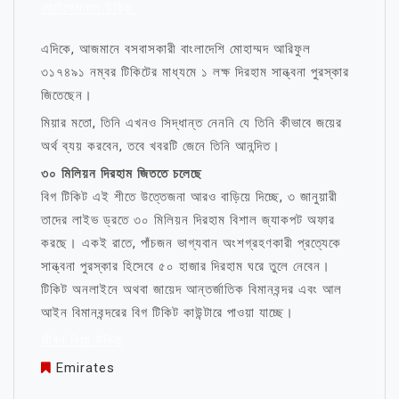
মোটিভেশনাল উক্তি
এদিকে, আজমানে বসবাসকারী বাংলাদেশি মোহাম্মদ আরিফুল
৩১৭৪৯১ নম্বর টিকিটের মাধ্যমে ১ লক্ষ দিরহাম সান্ত্বনা পুরস্কার
জিতেছেন।
মিয়ার মতো, তিনি এখনও সিদ্ধান্ত নেননি যে তিনি কীভাবে জয়ের
অর্থ ব্যয় করবেন, তবে খবরটি জেনে তিনি আনন্দিত।
৩০ মিলিয়ন দিরহাম জিততে চলেছে
বিগ টিকিট এই শীতে উত্তেজনা আরও বাড়িয়ে দিচ্ছে, ৩ জানুয়ারী
তাদের লাইভ ড্রতে ৩০ মিলিয়ন দিরহাম বিশাল জ্যাকপট অফার
করছে। একই রাতে, পাঁচজন ভাগ্যবান অংশগ্রহণকারী প্রত্যেকে
সান্ত্বনা পুরস্কার হিসেবে ৫০ হাজার দিরহাম ঘরে তুলে নেবেন।
টিকিট অনলাইনে অথবা জায়েদ আন্তর্জাতিক বিমানবন্দর এবং আল
আইন বিমানবন্দরের বিগ টিকিট কাউন্টারে পাওয়া যাচ্ছে।
জীবন নিয়ে উক্তি
Emirates