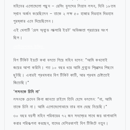
মহিনের এলোমেলো পছন্দ – রেসিং বুলসের লিয়াম লসন, যিনি ১৮তম
স্থান অর্জন করেছিলেন – তাকে ২ লক্ষ ৫০ হাজার দিরহাম দিরহাম
পুরষ্কার এনে দিয়েছিলেন।
এই খেলাটি ‘রেস অ্যান্ড লাক্সারি ইয়ট’ অভিজ্ঞতা প্রচারের অংশ
ছিল।
মোটিভেশনাল উক্তি
বিগ টিকিট ইয়টে কথা বলতে গিয়ে মহিন বলেন: “আমি কখনোই
জয়ের আশা করিনি। গত ১০ বছর ধরে আমি গ্র্যান্ড প্রিক্সের পিছনে
ছুটছি। এবারই প্রথমবার বিগ টিকিট কাটি, আর প্রথম চেষ্টাতেই
জিতেছি।”
‘লসনকে চিনি না’
লসনকে চেনেন কিনা জানতে চাইলে তিনি হেসে বললেন: “না, আমি
তাকে চিনি না। আমি এলোমেলোভাবে তার নাম বেছে নিয়েছি।”
৩০ বছর বয়সী মহিন পরিবারের ৭২ জন সদস্যের সাথে জয় ভাগাভাগি
করার পরিকল্পনা করছেন, যাদের বেশিরভাগই বিগ টিকিটে নতুন।