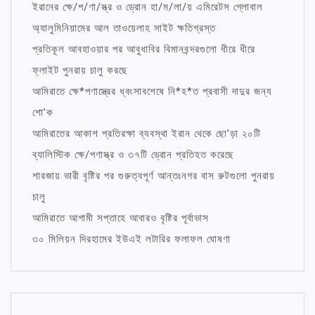
ইরানের ক্ষে/প/ণা/স্ত্র ও ড্রোন হা/ম/লা/য় এমিরেটস গ্লোবাল
অ্যালুমিনিয়ামের আল তাওয়েলাহ সাইট ক্ষতিগ্রস্ত
প্রতিকূল আবহাওয়ার পর আবুধাবির বিমানবন্দরগুলো ধীরে ধীরে
ফ্লাইট পুনরায় চালু করছে
আমিরাতে ক্ষে*পণাস্ত্রের ধ্বংসাবশেষে নি*হ*ত প্রবাসী দাদুর জন্য
শো’ক
আমিরাতের আকাশ প্রতিরক্ষা ব্যবস্থা ইরান থেকে ছো’ড়া ২০টি
ব্যালিস্টিক ক্ষে/পণাস্ত্র ও ৩৭টি ড্রোন প্রতিহত করেছে
শারজায় ভারী বৃষ্টির পর গুরুত্বপূর্ণ আন্তঃনগর বাস রুটগুলো পুনরায়
চালু
আমিরাতে আগামী সপ্তাহে আবারও বৃষ্টির পূর্বাভাস
৩০ মিলিয়ন দিরহামের ইউএই লটারির ফলাফল ঘোষণা