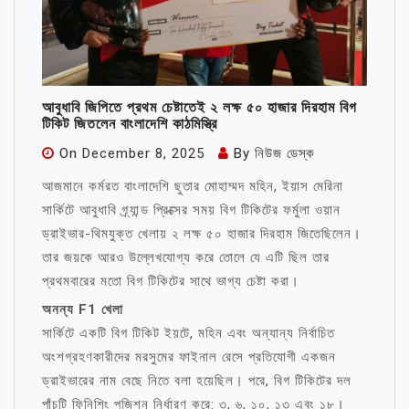
আবুধাবি জিপিতে প্রথম চেষ্টাতেই ২ লক্ষ ৫০ হাজার দিরহাম বিগ
টিকিট জিতলেন বাংলাদেশি কাঠমিস্ত্রি
On
December 8, 2025
By
নিউজ ডেস্ক
আজমানে কর্মরত বাংলাদেশি ছুতার মোহাম্মদ মহিন, ইয়াস মেরিনা
সার্কিটে আবুধাবি গ্র্যান্ড প্রিক্সের সময় বিগ টিকিটের ফর্মুলা ওয়ান
ড্রাইভার-থিমযুক্ত খেলায় ২ লক্ষ ৫০ হাজার দিরহাম জিতেছিলেন।
তার জয়কে আরও উল্লেখযোগ্য করে তোলে যে এটি ছিল তার
প্রথমবারের মতো বিগ টিকিটের সাথে ভাগ্য চেষ্টা করা।
অনন্য F1 খেলা
সার্কিটে একটি বিগ টিকিট ইয়টে, মহিন এবং অন্যান্য নির্বাচিত
অংশগ্রহণকারীদের মরসুমের ফাইনাল রেসে প্রতিযোগী একজন
ড্রাইভারের নাম বেছে নিতে বলা হয়েছিল। পরে, বিগ টিকিটের দল
পাঁচটি ফিনিশিং পজিশন নির্ধারণ করে: ৩, ৬, ১০, ১৩ এবং ১৮।