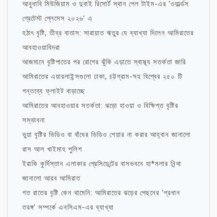
আবুধাবি মিউজিয়াম ও দুবাই রিসোর্ট স্থান পেল টাইম-এর ‘ওয়ার্ল্ডস
গ্রেটেস্ট প্লেসেস ২০২৬’ এ
হঠাৎ বৃষ্টি, তীব্র বাতাস: সারায়াত ঋতুর যে ব্যাখ্যা দিলেন আমিরাতের
আবহাওয়াবিদরা
আজমানে বৃষ্টিপাতের পর রোগের ঝুঁকি এড়াতে স্বাস্থ্য সতর্কতা জারি
আমিরাতের এয়ারলাইন্সগুলো ঢাকা, চট্টগ্রাম-সহ বিশ্বের ২৫০ টি
গন্তব্যে ফ্লাইট বাড়াচ্ছে
আমিরাতের আবহাওয়ার সতর্কতা: ঝড়ো হাওয়া ও বিক্ষিপ্ত বৃষ্টির
সম্ভাবনা
ভুয়া বৃষ্টির ভিডিও বা বাঁধের ভিডিও শেয়ার না করার আহ্বান জানালো
রাস আল খাইমাহ পুলিশ
ইরাকি কুর্দিস্তান এলাকার প্রেসিডেন্টের বাসভবনে হা*মলার নিন্দা
জানালো আরব আমিরাত
গত রাতের বৃষ্টি কেন থামেনি: আমিরাতের ঝড়ের পেছনের ‘প্রধান
তরঙ্গ’ সম্পর্কে এনসিএম-এর ব্যাখ্যা