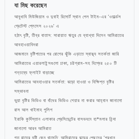
যা মিছ করেছেন
আবুধাবি মিউজিয়াম ও দুবাই রিসোর্ট স্থান পেল টাইম-এর ‘ওয়ার্ল্ডস
গ্রেটেস্ট প্লেসেস ২০২৬’ এ
হঠাৎ বৃষ্টি, তীব্র বাতাস: সারায়াত ঋতুর যে ব্যাখ্যা দিলেন আমিরাতের
আবহাওয়াবিদরা
আজমানে বৃষ্টিপাতের পর রোগের ঝুঁকি এড়াতে স্বাস্থ্য সতর্কতা জারি
আমিরাতের এয়ারলাইন্সগুলো ঢাকা, চট্টগ্রাম-সহ বিশ্বের ২৫০ টি
গন্তব্যে ফ্লাইট বাড়াচ্ছে
আমিরাতের আবহাওয়ার সতর্কতা: ঝড়ো হাওয়া ও বিক্ষিপ্ত বৃষ্টির
সম্ভাবনা
ভুয়া বৃষ্টির ভিডিও বা বাঁধের ভিডিও শেয়ার না করার আহ্বান জানালো
রাস আল খাইমাহ পুলিশ
ইরাকি কুর্দিস্তান এলাকার প্রেসিডেন্টের বাসভবনে হা*মলার নিন্দা
জানালো আরব আমিরাত
গত রাতের বৃষ্টি কেন থামেনি: আমিরাতের ঝড়ের পেছনের ‘প্রধান