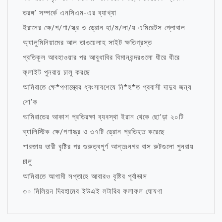
তরঙ্গ’ সম্পর্কে এনসিএম-এর ব্যাখ্যা
ইরানের ক্ষে/প/ণা/স্ত্র ও ড্রোন হা/ম/লা/য় এমিরেটস গ্লোবাল
অ্যালুমিনিয়ামের আল তাওয়েলাহ সাইট ক্ষতিগ্রস্ত
প্রতিকূল আবহাওয়ার পর আবুধাবির বিমানবন্দরগুলো ধীরে ধীরে
ফ্লাইট পুনরায় চালু করছে
আমিরাতে ক্ষে*পণাস্ত্রের ধ্বংসাবশেষে নি*হ*ত প্রবাসী দাদুর জন্য
শো’ক
আমিরাতের আকাশ প্রতিরক্ষা ব্যবস্থা ইরান থেকে ছো’ড়া ২০টি
ব্যালিস্টিক ক্ষে/পণাস্ত্র ও ৩৭টি ড্রোন প্রতিহত করেছে
শারজায় ভারী বৃষ্টির পর গুরুত্বপূর্ণ আন্তঃনগর বাস রুটগুলো পুনরায়
চালু
আমিরাতে আগামী সপ্তাহে আবারও বৃষ্টির পূর্বাভাস
৩০ মিলিয়ন দিরহামের ইউএই লটারির ফলাফল ঘোষণা