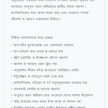
অনুমোদিত: ইউনিয়ন দিবস উদযাপন সম্পর্কিত স্টিকার প্রদর্শন এবং
যানবাহনে সংযুক্ত আরব আমিরাতের জাতীয় পতাকা স্থাপন।
জননিরাপত্তার সাথে আপস করতে পারে এমন অন্যান্য সমস্ত
পরিবর্তন বা আচরণ কঠোরভাবে নিষিদ্ধ।
মোটিভেশনাল উক্তি
নিষিদ্ধ কার্যকলাপের মধ্যে রয়েছে:
• অসংগঠিত কুচকাওয়াজ এবং এলোমেলো সমাবেশ
• যান চলাচলে বাধা দেওয়া বা ব্যাহত করা
• স্টান্ট ড্রাইভিং বা বিপজ্জনক কৌশল প্রদর্শন
• জানালা বা সানরুফ থেকে ঝুঁকে পড়া
• অনুমোদিত সীমার বাইরে যানবাহনে অতিরিক্ত লোডিং
• উইন্ডস্ক্রিন বা লাইসেন্স প্লেট ঢেকে রাখা
• লাউডস্পিকার, সাইরেন বা হর্ন অনুপযুক্তভাবে ব্যবহার করা
• বেসরকারি পোস্টার বা ব্যানার প্রদর্শন
• সংযুক্ত আরব আমিরাত ছাড়া অন্যান্য দেশের পতাকা উত্তোলন
• গাড়ি চালানোর সময় মাথার উপর মাস্ক বা পোশাক পরা
• নির্ধারিত উদযাপন এলাকা ব্যতীত উচ্চস্বরে সঙ্গীত বাজানো