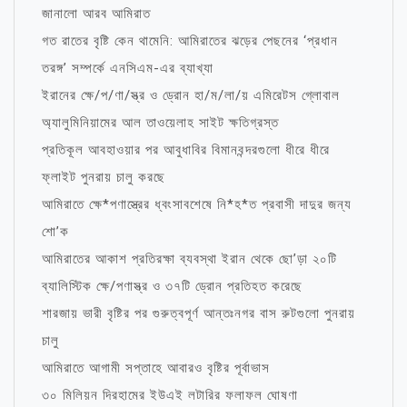
জানালো আরব আমিরাত
গত রাতের বৃষ্টি কেন থামেনি: আমিরাতের ঝড়ের পেছনের ‘প্রধান
তরঙ্গ’ সম্পর্কে এনসিএম-এর ব্যাখ্যা
ইরানের ক্ষে/প/ণা/স্ত্র ও ড্রোন হা/ম/লা/য় এমিরেটস গ্লোবাল
অ্যালুমিনিয়ামের আল তাওয়েলাহ সাইট ক্ষতিগ্রস্ত
প্রতিকূল আবহাওয়ার পর আবুধাবির বিমানবন্দরগুলো ধীরে ধীরে
ফ্লাইট পুনরায় চালু করছে
আমিরাতে ক্ষে*পণাস্ত্রের ধ্বংসাবশেষে নি*হ*ত প্রবাসী দাদুর জন্য
শো’ক
আমিরাতের আকাশ প্রতিরক্ষা ব্যবস্থা ইরান থেকে ছো’ড়া ২০টি
ব্যালিস্টিক ক্ষে/পণাস্ত্র ও ৩৭টি ড্রোন প্রতিহত করেছে
শারজায় ভারী বৃষ্টির পর গুরুত্বপূর্ণ আন্তঃনগর বাস রুটগুলো পুনরায়
চালু
আমিরাতে আগামী সপ্তাহে আবারও বৃষ্টির পূর্বাভাস
৩০ মিলিয়ন দিরহামের ইউএই লটারির ফলাফল ঘোষণা