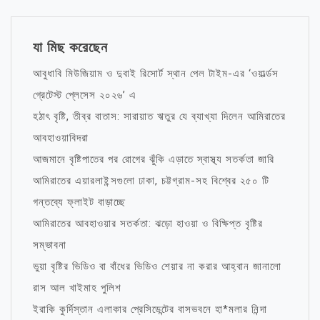
যা মিছ করেছেন
আবুধাবি মিউজিয়াম ও দুবাই রিসোর্ট স্থান পেল টাইম-এর ‘ওয়ার্ল্ডস
গ্রেটেস্ট প্লেসেস ২০২৬’ এ
হঠাৎ বৃষ্টি, তীব্র বাতাস: সারায়াত ঋতুর যে ব্যাখ্যা দিলেন আমিরাতের
আবহাওয়াবিদরা
আজমানে বৃষ্টিপাতের পর রোগের ঝুঁকি এড়াতে স্বাস্থ্য সতর্কতা জারি
আমিরাতের এয়ারলাইন্সগুলো ঢাকা, চট্টগ্রাম-সহ বিশ্বের ২৫০ টি
গন্তব্যে ফ্লাইট বাড়াচ্ছে
আমিরাতের আবহাওয়ার সতর্কতা: ঝড়ো হাওয়া ও বিক্ষিপ্ত বৃষ্টির
সম্ভাবনা
ভুয়া বৃষ্টির ভিডিও বা বাঁধের ভিডিও শেয়ার না করার আহ্বান জানালো
রাস আল খাইমাহ পুলিশ
ইরাকি কুর্দিস্তান এলাকার প্রেসিডেন্টের বাসভবনে হা*মলার নিন্দা