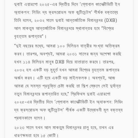
দুবাই এয়ারশো ২০২৫-এর দ্বিতীয় দিনে ‘গ্লোবাল কানেক্টিভিটি ইন
অ্যাকশন: লিডিং দ্য ক্রসরোডস অফ কন্টিনেন্টস’ শীর্ষক বক্তব্যে
তিনি বলেন, ২০৩২ সালে দুবাই আন্তর্জাতিক বিমানবন্দর (DXB)
আল মাকতুম আন্তর্জাতিক বিমানবন্দরে স্থানান্তর হবে “বিশ্বের
বৃহত্তম রূপান্তর”।
“দুই বছরের মধ্যে, আমরা ১০০ মিলিয়ন যাত্রীর সংখ্যা অতিক্রম
করব। তারপর, অবশ্যই, আমরা ২০৩১ সালের জন্য অপেক্ষা করছি
যখন ১১৪ মিলিয়ন মানুষ DXB দিয়ে যাতায়াত করবে। তারপর,
২০৩২ হল একটি বড় মুহূর্ত যখন আমরা বিশ্বের বৃহত্তম রূপান্তর
অর্জন করব। এটি হবে একটি বড় মাইলফলক। অবশ্যই, আজ
আমরা যে সমস্ত প্রযুক্তি চেষ্টা করছি তা শিল্প স্কেলে সেই দুর্দান্ত
নতুন বিমানবন্দরে রূপান্তরিত হবে,” গ্রিফিথস দুবাই এয়ারশো
২০২৫-এর দ্বিতীয় দিনে ‘গ্লোবাল কানেক্টিভিটি ইন অ্যাকশন: লিডিং
দ্য ক্রসরোডস অফ কন্টিনেন্টস’ শীর্ষক একটি উদ্বোধনী মূল বক্তব্য
প্রদানকালে বলেন।
২০২৩ সালে যখন আল মাকতুম বিমানবন্দর চালু হবে, তখন এর
ধারণক্ষমতা হবে ১৫ কোটি।