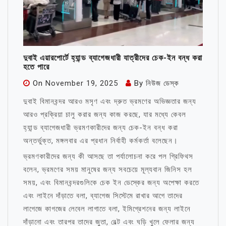
দুবাই এয়ারপোর্টে হ্যান্ড ব্যাগেজধারী যাত্রীদের চেক-ইন বন্ধ করা
হতে পারে
On
November 19, 2025
By
নিউজ ডেস্ক
দুবাই বিমানবন্দর আরও মসৃণ এবং দ্রুত ভ্রমণের অভিজ্ঞতার জন্য
আরও প্রক্রিয়া চালু করার জন্য কাজ করছে, যার মধ্যে কেবল
হ্যান্ড ব্যাগেজধারী ভ্রমণকারীদের জন্য চেক-ইন বন্ধ করা
অন্তর্ভুক্ত, মঙ্গলবার এর প্রধান নির্বাহী কর্মকর্তা বলেছেন।
ভ্রমণকারীদের জন্য কী আসছে তা পর্যালোচনা করে পল গ্রিফিথস
বলেন, ভ্রমণের সময় মানুষের জন্য সবচেয়ে মূল্যবান জিনিস হল
সময়, এবং বিমানবন্দরগুলিকে চেক ইন ডেস্কের জন্য অপেক্ষা করতে
এবং লাইনে দাঁড়াতে বলা, ব্যাগেজ সিস্টেমে রাখার আগে তাদের
লাগেজে কাগজের লেবেল লাগাতে বলা, ইমিগ্রেশনের জন্য লাইনে
দাঁড়ানো এবং তারপর তাদের জুতা, বেল্ট এবং ঘড়ি খুলে ফেলার জন্য