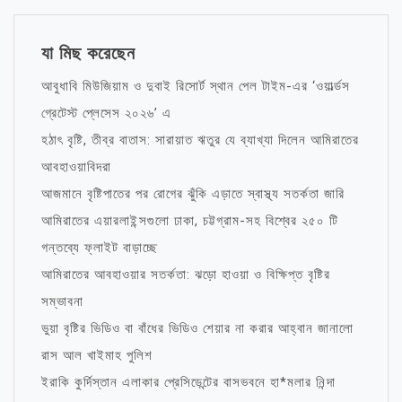
যা মিছ করেছেন
আবুধাবি মিউজিয়াম ও দুবাই রিসোর্ট স্থান পেল টাইম-এর ‘ওয়ার্ল্ডস
গ্রেটেস্ট প্লেসেস ২০২৬’ এ
হঠাৎ বৃষ্টি, তীব্র বাতাস: সারায়াত ঋতুর যে ব্যাখ্যা দিলেন আমিরাতের
আবহাওয়াবিদরা
আজমানে বৃষ্টিপাতের পর রোগের ঝুঁকি এড়াতে স্বাস্থ্য সতর্কতা জারি
আমিরাতের এয়ারলাইন্সগুলো ঢাকা, চট্টগ্রাম-সহ বিশ্বের ২৫০ টি
গন্তব্যে ফ্লাইট বাড়াচ্ছে
আমিরাতের আবহাওয়ার সতর্কতা: ঝড়ো হাওয়া ও বিক্ষিপ্ত বৃষ্টির
সম্ভাবনা
ভুয়া বৃষ্টির ভিডিও বা বাঁধের ভিডিও শেয়ার না করার আহ্বান জানালো
রাস আল খাইমাহ পুলিশ
ইরাকি কুর্দিস্তান এলাকার প্রেসিডেন্টের বাসভবনে হা*মলার নিন্দা