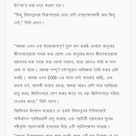
চিৎ’কা’র করা বন্ধ করতে হবে।
“কিছু বিমানবন্দরে নিরাপত্তার চেয়ে বেশি হস্তক্ষেপকারী আর কিছু
নেই,” তিনি বলেন।
মোটিভেশনাল উক্তি
“আমরা এমন এক উত্তেজনাপূর্ণ যুগে বাস করছি যেখানে মানুষের
জীবনযাত্রাকে সহজ করে তোলা এবং মানুষের জন্য জীবনযাত্রাকে
দ্রুততর করা সহজ করে তোলা সম্ভব, যাতে কোনও সারি বা লাল
রেখা না থাকে। আমরা সম্পূর্ণ ঘর্ষণমুক্ত অভিজ্ঞতা তৈরি করার চেষ্টা
করছি। আমরা এখন DXB-এর সাথে সেই যাত্রায় আছি, এবং
ধারণা হল, আগামী কয়েক বছরে, আমরা আরও বেশি করে প্রক্রিয়া
চালু করব, জিনিসপত্র যোগ করার জন্য নয় বরং জিনিসপত্র সরিয়ে
নেওয়ার জন্য,” তিনি বলেন।
গ্রিফিথস উল্লেখ করেছেন যে দুবাই বিমানবন্দর ইতিমধ্যেই
অভিবাসন প্রক্রিয়াটি চালু করেছে এবং প্রতিটি গ্রাহকের মুখের
স্বীকৃতি প্রদানকারী ক্যামেরা দিয়ে এটি প্রতিস্থাপন করেছে।
“আমরা নিরাপত্তার সাথে কাজ করছি যাতে এটি কম নিরাপদ না হয়,