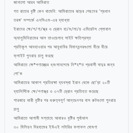
জানালো আরব আমিরাত
গত রাতের বৃষ্টি কেন থামেনি: আমিরাতের ঝড়ের পেছনের ‘প্রধান
তরঙ্গ’ সম্পর্কে এনসিএম-এর ব্যাখ্যা
ইরানের ক্ষে/প/ণা/স্ত্র ও ড্রোন হা/ম/লা/য় এমিরেটস গ্লোবাল
অ্যালুমিনিয়ামের আল তাওয়েলাহ সাইট ক্ষতিগ্রস্ত
প্রতিকূল আবহাওয়ার পর আবুধাবির বিমানবন্দরগুলো ধীরে ধীরে
ফ্লাইট পুনরায় চালু করছে
আমিরাতে ক্ষে*পণাস্ত্রের ধ্বংসাবশেষে নি*হ*ত প্রবাসী দাদুর জন্য
শো’ক
আমিরাতের আকাশ প্রতিরক্ষা ব্যবস্থা ইরান থেকে ছো’ড়া ২০টি
ব্যালিস্টিক ক্ষে/পণাস্ত্র ও ৩৭টি ড্রোন প্রতিহত করেছে
শারজায় ভারী বৃষ্টির পর গুরুত্বপূর্ণ আন্তঃনগর বাস রুটগুলো পুনরায়
চালু
আমিরাতে আগামী সপ্তাহে আবারও বৃষ্টির পূর্বাভাস
৩০ মিলিয়ন দিরহামের ইউএই লটারির ফলাফল ঘোষণা