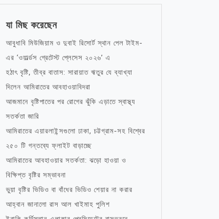
যা মিছ করেছেন
আবুধাবি মিউজিয়াম ও দুবাই রিসোর্ট স্থান পেল টাইম-
এর ‘ওয়ার্ল্ডস গ্রেটেস্ট প্লেসেস ২০২৬’ এ
হঠাৎ বৃষ্টি, তীব্র বাতাস: সারায়াত ঋতুর যে ব্যাখ্যা
দিলেন আমিরাতের আবহাওয়াবিদরা
আজমানে বৃষ্টিপাতের পর রোগের ঝুঁকি এড়াতে স্বাস্থ্য
সতর্কতা জারি
আমিরাতের এয়ারলাইন্সগুলো ঢাকা, চট্টগ্রাম-সহ বিশ্বের
২৫০ টি গন্তব্যে ফ্লাইট বাড়াচ্ছে
আমিরাতের আবহাওয়ার সতর্কতা: ঝড়ো হাওয়া ও
বিক্ষিপ্ত বৃষ্টির সম্ভাবনা
ভুয়া বৃষ্টির ভিডিও বা বাঁধের ভিডিও শেয়ার না করার
আহ্বান জানালো রাস আল খাইমাহ পুলিশ