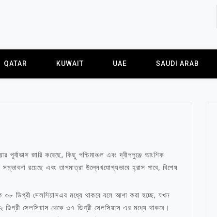
QATAR
KUWAIT
UAE
SAUDI ARAB
পূর্বাভাস জারি করেছে, কিছু পশ্চিমাঞ্চল এবং দ্বীপপুঞ্জে আংশিক
তের সম্ভাবনা রয়েছে এবং তাপমাত্রা উল্লেখযোগ্যভাবে হ্রাস পাবে, বিশেষ
কে ৩৮ ডিগ্রী সেলসিয়াসএর মধ্যে থাকবে বলে আশা করা হচ্ছে, যখন
রা ৩২ ডিগ্রী সেলসিয়াস থেকে ৩৭ ডিগ্রী সেলসিয়াস এর মধ্যে থাকবে।