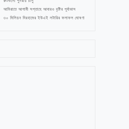
রুটগুলো পুনরায় চালু
আমিরাতে আগামী সপ্তাহে আবারও বৃষ্টির পূর্বাভাস
৩০ মিলিয়ন দিরহামের ইউএই লটারির ফলাফল ঘোষণা