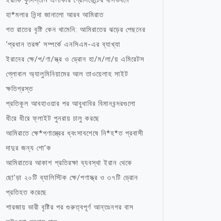
ইরাকি কুর্দিস্তান এলাকার প্রেসিডেন্টের বাসভবনে
হা*মলার নিন্দা জানালো আরব আমিরাত
গত রাতের বৃষ্টি কেন থামেনি: আমিরাতের ঝড়ের পেছনের
‘প্রধান তরঙ্গ’ সম্পর্কে এনসিএম-এর ব্যাখ্যা
ইরানের ক্ষে/প/ণা/স্ত্র ও ড্রোন হা/ম/লা/য় এমিরেটস
গ্লোবাল অ্যালুমিনিয়ামের আল তাওয়েলাহ সাইট
ক্ষতিগ্রস্ত
প্রতিকূল আবহাওয়ার পর আবুধাবির বিমানবন্দরগুলো
ধীরে ধীরে ফ্লাইট পুনরায় চালু করছে
আমিরাতে ক্ষে*পণাস্ত্রের ধ্বংসাবশেষে নি*হ*ত প্রবাসী
দাদুর জন্য শো’ক
আমিরাতের আকাশ প্রতিরক্ষা ব্যবস্থা ইরান থেকে
ছো’ড়া ২০টি ব্যালিস্টিক ক্ষে/পণাস্ত্র ও ৩৭টি ড্রোন
প্রতিহত করেছে
শারজায় ভারী বৃষ্টির পর গুরুত্বপূর্ণ আন্তঃনগর বাস