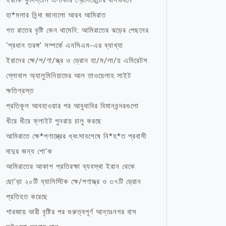
ইরাকি কুর্দিস্তান এলাকার প্রেসিডেন্টের বাসভবনে
হা*মলার নিন্দা জানালো আরব আমিরাত
গত রাতের বৃষ্টি কেন থামেনি: আমিরাতের ঝড়ের পেছনের
‘প্রধান তরঙ্গ’ সম্পর্কে এনসিএম-এর ব্যাখ্যা
ইরানের ক্ষে/প/ণা/স্ত্র ও ড্রোন হা/ম/লা/য় এমিরেটস
গ্লোবাল অ্যালুমিনিয়ামের আল তাওয়েলাহ সাইট
ক্ষতিগ্রস্ত
প্রতিকূল আবহাওয়ার পর আবুধাবির বিমানবন্দরগুলো
ধীরে ধীরে ফ্লাইট পুনরায় চালু করছে
আমিরাতে ক্ষে*পণাস্ত্রের ধ্বংসাবশেষে নি*হ*ত প্রবাসী
দাদুর জন্য শো’ক
আমিরাতের আকাশ প্রতিরক্ষা ব্যবস্থা ইরান থেকে
ছো’ড়া ২০টি ব্যালিস্টিক ক্ষে/পণাস্ত্র ও ৩৭টি ড্রোন
প্রতিহত করেছে
শারজায় ভারী বৃষ্টির পর গুরুত্বপূর্ণ আন্তঃনগর বাস