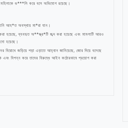
তিন মহিলাকে গু***লি করে বলে অভিযোগ রয়েছে।
 তিনি আহ*ত অবস্থায় মা*রা যান।
র করা হয়েছে, ব্যবহৃত অ**স্ত্র*টি জব্দ করা হয়েছে এবং মামলাটি আরও
ানো হয়েছে।
র বিরোধে জড়িয়ে পড়া এড়াতে আহ্বান জানিয়েছে, জোর দিয়ে বলেছে
*মকি এবং বিপন্ন করে তাদের বিরুদ্ধে আইন কঠোরভাবে প্রয়োগ করা