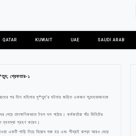
QATAR
KUWAIT
UAE
SAUDI ARAB
*ত্যু; গ্রেফতার-১
রোধের পর তিন মহিলার মৃ*ত্যু’র ঘটনায় জড়িত একজন সন্দেহভাজনকে
র পেয়ে তাৎক্ষণিকভাবে টহল দল পাঠায়। কর্মকর্তারা পাঁচ মিনিটের
রুত ব্যবস্থা গ্রহণ করেন।
াওয়া একটি গাড়ি নিয়ে বিরোধ শুরু হয় এবং শীঘ্রই ঝগড়া আরও বেড়ে