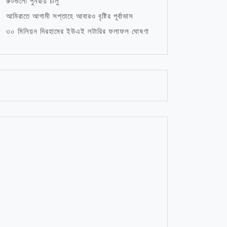
রুটগুলো পুনরায় চালু
আমিরাতে আগামী সপ্তাহে আবারও বৃষ্টির পূর্বাভাস
৩০ মিলিয়ন দিরহামের ইউএই লটারির ফলাফল ঘোষণা