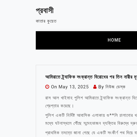
Skip
প্রবাসী
to
content
কাতার কুয়েত
HOME
আমিরাতে ট্র্যাফিক সংক্রান্ত বিরোধের পর তিন নারীর মৃ
On
May 13, 2025
By
নিউজ ডেস্ক
রাস আল খাইমাহ পুলিশ আমিরাতে ট্র্যাফিক সংক্রান্ত বি
গ্রেপ্তার করেছে।
পুলিশ একটি নির্দিষ্ট আবাসিক এলাকায় গু**লি চালানোর খব
মধ্যে ঘটনাস্থলে পৌঁছে সন্দেহভাজন ব্যক্তির বিরুদ্ধে দ্
প্রাথমিক তদন্তে জানা গেছে যে একটি সংকীর্ণ পথ দিয়ে য