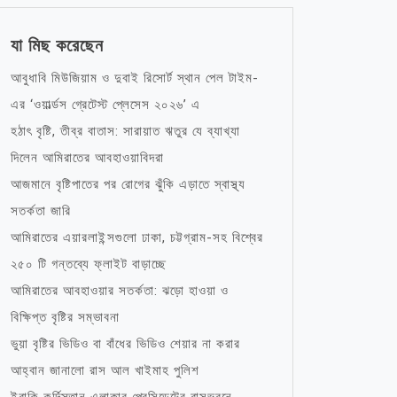
যা মিছ করেছেন
আবুধাবি মিউজিয়াম ও দুবাই রিসোর্ট স্থান পেল টাইম-
এর ‘ওয়ার্ল্ডস গ্রেটেস্ট প্লেসেস ২০২৬’ এ
হঠাৎ বৃষ্টি, তীব্র বাতাস: সারায়াত ঋতুর যে ব্যাখ্যা
দিলেন আমিরাতের আবহাওয়াবিদরা
আজমানে বৃষ্টিপাতের পর রোগের ঝুঁকি এড়াতে স্বাস্থ্য
সতর্কতা জারি
আমিরাতের এয়ারলাইন্সগুলো ঢাকা, চট্টগ্রাম-সহ বিশ্বের
২৫০ টি গন্তব্যে ফ্লাইট বাড়াচ্ছে
আমিরাতের আবহাওয়ার সতর্কতা: ঝড়ো হাওয়া ও
বিক্ষিপ্ত বৃষ্টির সম্ভাবনা
ভুয়া বৃষ্টির ভিডিও বা বাঁধের ভিডিও শেয়ার না করার
আহ্বান জানালো রাস আল খাইমাহ পুলিশ