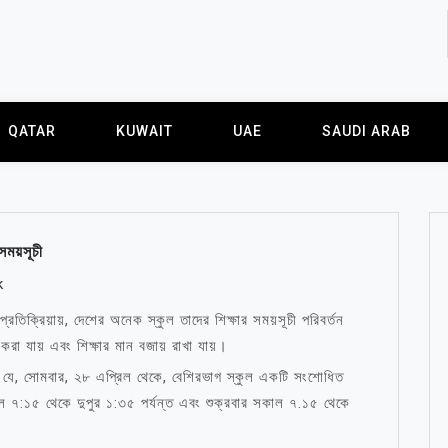
QATAR
KUWAIT
UAE
SAUDI ARAB
সময়সূচী
k
্রতিক্রিয়ায়, দেশের অনেক স্কুল তাদের শিক্ষার সময়সূচী পরিবর্তন
িত করা যায় এবং শিক্ষার মান বজায় রাখা যায়।
ছে যে, সোমবার, ২৮ এপ্রিল থেকে, বেশিরভাগ স্কুল একটি সংশোধিত
ল ৭:১৫ থেকে দুপুর ১:৩৫ পর্যন্ত এবং শুক্রবার সকাল ৭.১৫ থেকে