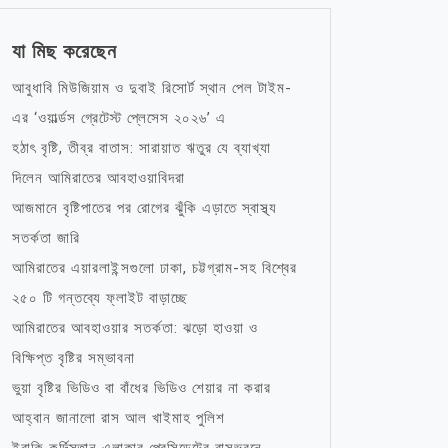
যা মিছ করেছেন
আবুধাবি মিউজিয়াম ও দুবাই রিসোর্ট স্থান পেল টাইম-
এর ‘ওয়ার্ল্ডস গ্রেটেস্ট প্লেসেস ২০২৬’ এ
হঠাৎ বৃষ্টি, তীব্র বাতাস: সারায়াত ঋতুর যে ব্যাখ্যা
দিলেন আমিরাতের আবহাওয়াবিদরা
আজমানে বৃষ্টিপাতের পর রোগের ঝুঁকি এড়াতে স্বাস্থ্য
সতর্কতা জারি
আমিরাতের এয়ারলাইন্সগুলো ঢাকা, চট্টগ্রাম-সহ বিশ্বের
২৫০ টি গন্তব্যে ফ্লাইট বাড়াচ্ছে
আমিরাতের আবহাওয়ার সতর্কতা: ঝড়ো হাওয়া ও
বিক্ষিপ্ত বৃষ্টির সম্ভাবনা
ভুয়া বৃষ্টির ভিডিও বা বাঁধের ভিডিও শেয়ার না করার
আহ্বান জানালো রাস আল খাইমাহ পুলিশ