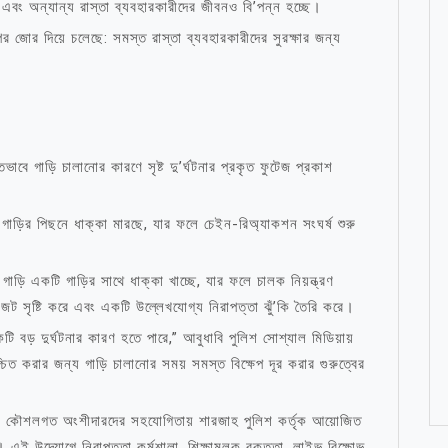
এবং অন্যান্য রাস্তা ব্যবহারকারীদের জীবনও বি’পন্ন হচ্ছে।
পর জোর দিয়ে চলেছে: সমস্ত রাস্তা ব্যবহারকারীদের সুরক্ষার জন্য
।
াবে গাড়ি চালানোর কারণে সৃষ্ট দু’র্ঘটনার প্রকৃত ফুটেজ প্রকাশ
 গাড়ির পিছনে ধাক্কা মারছে, যার ফলে চেইন-রিঅ্যাকশন সংঘর্ষ শুরু
গাড়ি একটি গাড়ির সাথে ধাক্কা খাচ্ছে, যার ফলে চালক নিয়ন্ত্রণ
ট সৃষ্টি করে এবং একটি উল্লেখযোগ্য নিরাপত্তা ঝুঁ’কি তৈরি করে।
ি বড় দুর্ঘটনার কারণ হতে পারে,” আবুধাবি পুলিশ সোশ্যাল মিডিয়ায়
িত করার জন্য গাড়ি চালানোর সময় সমস্ত বিক্ষেপ দূর করার গুরুত্বের
ান্য কৌশলগত অংশীদারদের সহযোগিতায় শারজাহ পুলিশ কর্তৃক আয়োজিত
এই উদ্যোগে নিরাপত্তা কর্মশালা, শিক্ষামূলক বক্তৃতা, লাইভ বিক্ষোভ