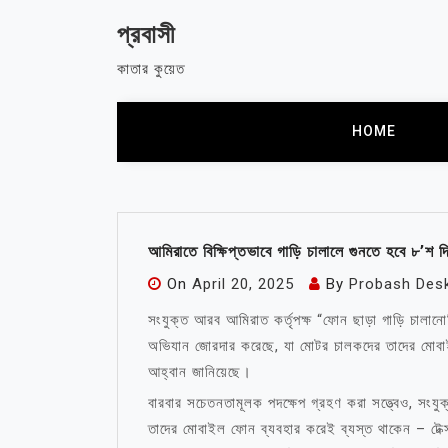
Skip
প্রবাসী
to
content
কাতার কুয়েত
HOME
আমিরাতে বিক্ষিপ্তভাবে গাড়ি চালালে গুনতে হবে ৮’শ দ
On
April 20, 2025
By
Probash Des
সংযুক্ত আরব আমিরাত কর্তৃপক্ষ “ফোন ছাড়া গাড়ি চালানো” 
অভিযান জোরদার করেছে, যা মোটর চালকদের তাদের মোবাইল
আহ্বান জানিয়েছে।
বারবার সচেতনতামূলক পদক্ষেপ গ্রহণ করা সত্ত্বেও, সং
তাদের মোবাইল ফোন ব্যবহার করেই ব্যস্ত থাকেন – টেক