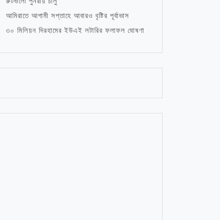
রুটগুলো পুনরায় চালু
আমিরাতে আগামী সপ্তাহে আবারও বৃষ্টির পূর্বাভাস
৩০ মিলিয়ন দিরহামের ইউএই লটারির ফলাফল ঘোষণা