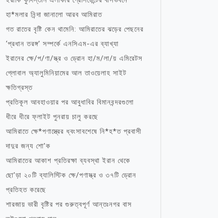
ইরাকি কুর্দিস্তান এলাকার প্রেসিডেন্টের বাসভবনে
হা*মলার নিন্দা জানালো আরব আমিরাত
গত রাতের বৃষ্টি কেন থামেনি: আমিরাতের ঝড়ের পেছনের
‘প্রধান তরঙ্গ’ সম্পর্কে এনসিএম-এর ব্যাখ্যা
ইরানের ক্ষে/প/ণা/স্ত্র ও ড্রোন হা/ম/লা/য় এমিরেটস
গ্লোবাল অ্যালুমিনিয়ামের আল তাওয়েলাহ সাইট
ক্ষতিগ্রস্ত
প্রতিকূল আবহাওয়ার পর আবুধাবির বিমানবন্দরগুলো
ধীরে ধীরে ফ্লাইট পুনরায় চালু করছে
আমিরাতে ক্ষে*পণাস্ত্রের ধ্বংসাবশেষে নি*হ*ত প্রবাসী
দাদুর জন্য শো’ক
আমিরাতের আকাশ প্রতিরক্ষা ব্যবস্থা ইরান থেকে
ছো’ড়া ২০টি ব্যালিস্টিক ক্ষে/পণাস্ত্র ও ৩৭টি ড্রোন
প্রতিহত করেছে
শারজায় ভারী বৃষ্টির পর গুরুত্বপূর্ণ আন্তঃনগর বাস