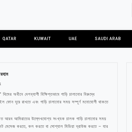
QATAR
KUWAIT
UAE
SAUDI ARAB
িরহাম
k
থিমের অধীনে দেশব্যাপী বিক্ষিপ্তভাবে গাড়ি চালানোর বিরুদ্ধে
 ফোন দূরে রাখতে এবং গাড়ি চালানোর সময় সম্পূর্ণ মনোযোগী থাকতে
যুক্ত আরব আমিরাতের উল্লেখযোগ্য সংখ্যক চালক গাড়ি চালানোর সময়
্সট মেসেজ করতে, কল করতে বা সোশ্যাল মিডিয়া ব্রাউজ করতে – যার