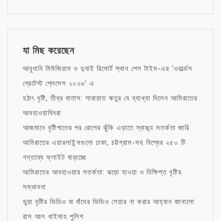
যা মিছ করেছেন
আবুধাবি মিউজিয়াম ও দুবাই রিসোর্ট স্থান পেল টাইম-এর ‘ওয়ার্ল্ডস
গ্রেটেস্ট প্লেসেস ২০২৬’ এ
হঠাৎ বৃষ্টি, তীব্র বাতাস: সারায়াত ঋতুর যে ব্যাখ্যা দিলেন আমিরাতের
আবহাওয়াবিদরা
আজমানে বৃষ্টিপাতের পর রোগের ঝুঁকি এড়াতে স্বাস্থ্য সতর্কতা জারি
আমিরাতের এয়ারলাইন্সগুলো ঢাকা, চট্টগ্রাম-সহ বিশ্বের ২৫০ টি
গন্তব্যে ফ্লাইট বাড়াচ্ছে
আমিরাতের আবহাওয়ার সতর্কতা: ঝড়ো হাওয়া ও বিক্ষিপ্ত বৃষ্টির
সম্ভাবনা
ভুয়া বৃষ্টির ভিডিও বা বাঁধের ভিডিও শেয়ার না করার আহ্বান জানালো
রাস আল খাইমাহ পুলিশ