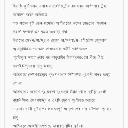
ইরাকি কুর্দিস্তান এলাকার প্রেসিডেন্টের বাসভবনে হা*মলার নিন্দা
জানালো আরব আমিরাত
গত রাতের বৃষ্টি কেন থামেনি: আমিরাতের ঝড়ের পেছনের ‘প্রধান
তরঙ্গ’ সম্পর্কে এনসিএম-এর ব্যাখ্যা
ইরানের ক্ষে/প/ণা/স্ত্র ও ড্রোন হা/ম/লা/য় এমিরেটস গ্লোবাল
অ্যালুমিনিয়ামের আল তাওয়েলাহ সাইট ক্ষতিগ্রস্ত
প্রতিকূল আবহাওয়ার পর আবুধাবির বিমানবন্দরগুলো ধীরে ধীরে
ফ্লাইট পুনরায় চালু করছে
আমিরাতে ক্ষে*পণাস্ত্রের ধ্বংসাবশেষে নি*হ*ত প্রবাসী দাদুর জন্য
শো’ক
আমিরাতের আকাশ প্রতিরক্ষা ব্যবস্থা ইরান থেকে ছো’ড়া ২০টি
ব্যালিস্টিক ক্ষে/পণাস্ত্র ও ৩৭টি ড্রোন প্রতিহত করেছে
শারজায় ভারী বৃষ্টির পর গুরুত্বপূর্ণ আন্তঃনগর বাস রুটগুলো পুনরায়
চালু
আমিরাতে আগামী সপ্তাহে আবারও বৃষ্টির পূর্বাভাস