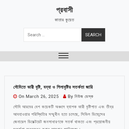
Skip
প্রবাসী
to
content
কাতার কুয়েত
Search
for:
Close
Menu
সৌদিতে ভারী বৃষ্টি, বন্যা ও শিলাবৃষ্টির সতর্কতা জারি
On
March 26, 2025
By
নিউজ ডেস্ক
সৌদি আরবের বেশ কয়েকটি অঞ্চলে ব্যাপক ভারী বৃষ্টিপাত এবং তীব্র
আবহাওয়ার পরিস্থিতির সম্মুখীন হতে চলেছে, সিভিল ডিফেন্সের
জেনারেল ডিরেক্টরেট জনসাধারণকে সতর্ক থাকতে এবং প্রয়োজনীয়