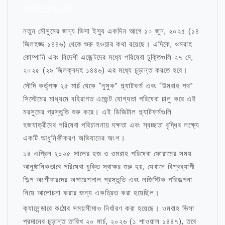
মোটিভেশনাল উক্তি
নতুন মৌসুমের জন্য ভিসা ইস্যু একদিন আগে ১০ জুন, ২০২৫ (১৪
জিলহজ্জ ১৪৪৬) থেকে শুরু হওয়ার কথা রয়েছে। এদিকে, ওমরাহ
কোম্পানি এবং বিদেশী এজেন্টদের মধ্যে পরিষেবা চুক্তিগুলি ২৭ মে,
২০২৫ (২৯ জিলক্বদহ ১৪৪৬) এর মধ্যে চূড়ান্ত করতে হবে।
সৌদি কর্তৃপক্ষ ২৫ মার্চ থেকে “নুসুক” প্ল্যাটফর্ম এবং “উমরাহ পথ”
সিস্টেমের মাধ্যমে বহিরাগত এজেন্ট যোগ্যতা পরিষেবা চালু করে এই
মরসুমের প্রস্তুতি শুরু করে। এই ডিজিটাল প্ল্যাটফর্মগুলি
হজযাত্রীদের পরিষেবা পরিচালনায় দক্ষতা এবং স্বচ্ছতা বৃদ্ধির লক্ষ্যে
একটি আধুনিকীকরণ অভিযানের অংশ।
১৪ এপ্রিল ২০২৫ সালের হজ ও ওমরাহ পরিষেবা ফোরামের সময়
আনুষ্ঠানিকভাবে পরিষেবা চুক্তি স্বাক্ষর শুরু হয়, যেখানে বিশ্বব্যাপী
শিল্প অংশীদারদের অপারেশনাল প্রস্তুতি এবং লজিস্টিক পরিকল্পনা
নিয়ে আলোচনা করার জন্য একত্রিত করা হয়েছিল।
ক্যালেন্ডারে কঠোর সময়সীমাও নির্ধারণ করা হয়েছে। ওমরাহ ভিসা
প্রদানের চূড়ান্ত তারিখ ২০ মার্চ, ২০২৬ (১ শাওয়াল ১৪৪৭), তবে