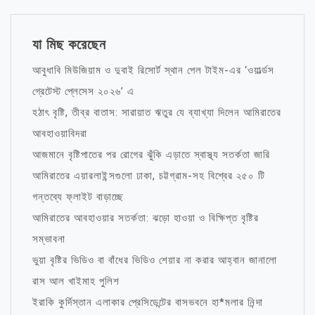
যা মিছ করেছেন
আবুধাবি মিউজিয়াম ও দুবাই রিসোর্ট স্থান পেল টাইম-এর ‘ওয়ার্ল্ডস
গ্রেটেস্ট প্লেসেস ২০২৬’ এ
হঠাৎ বৃষ্টি, তীব্র বাতাস: সারায়াত ঋতুর যে ব্যাখ্যা দিলেন আমিরাতের
আবহাওয়াবিদরা
আজমানে বৃষ্টিপাতের পর রোগের ঝুঁকি এড়াতে স্বাস্থ্য সতর্কতা জারি
আমিরাতের এয়ারলাইন্সগুলো ঢাকা, চট্টগ্রাম-সহ বিশ্বের ২৫০ টি
গন্তব্যে ফ্লাইট বাড়াচ্ছে
আমিরাতের আবহাওয়ার সতর্কতা: ঝড়ো হাওয়া ও বিক্ষিপ্ত বৃষ্টির
সম্ভাবনা
ভুয়া বৃষ্টির ভিডিও বা বাঁধের ভিডিও শেয়ার না করার আহ্বান জানালো
রাস আল খাইমাহ পুলিশ
ইরাকি কুর্দিস্তান এলাকার প্রেসিডেন্টের বাসভবনে হা*মলার নিন্দা