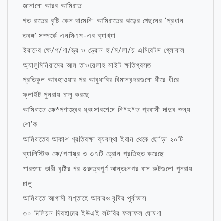
জানালো আরব আমিরাত
গত রাতের বৃষ্টি কেন থামেনি: আমিরাতের ঝড়ের পেছনের ‘প্রধান
তরঙ্গ’ সম্পর্কে এনসিএম-এর ব্যাখ্যা
ইরানের ক্ষে/প/ণা/স্ত্র ও ড্রোন হা/ম/লা/য় এমিরেটস গ্লোবাল
অ্যালুমিনিয়ামের আল তাওয়েলাহ সাইট ক্ষতিগ্রস্ত
প্রতিকূল আবহাওয়ার পর আবুধাবির বিমানবন্দরগুলো ধীরে ধীরে
ফ্লাইট পুনরায় চালু করছে
আমিরাতে ক্ষে*পণাস্ত্রের ধ্বংসাবশেষে নি*হ*ত প্রবাসী দাদুর জন্য
শো’ক
আমিরাতের আকাশ প্রতিরক্ষা ব্যবস্থা ইরান থেকে ছো’ড়া ২০টি
ব্যালিস্টিক ক্ষে/পণাস্ত্র ও ৩৭টি ড্রোন প্রতিহত করেছে
শারজায় ভারী বৃষ্টির পর গুরুত্বপূর্ণ আন্তঃনগর বাস রুটগুলো পুনরায়
চালু
আমিরাতে আগামী সপ্তাহে আবারও বৃষ্টির পূর্বাভাস
৩০ মিলিয়ন দিরহামের ইউএই লটারির ফলাফল ঘোষণা