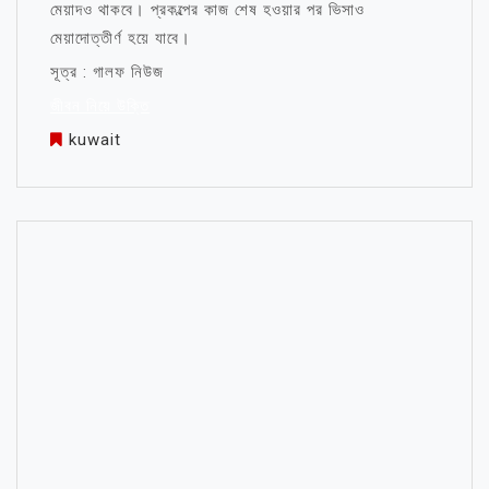
মেয়াদও থাকবে। প্রকল্পের কাজ শেষ হওয়ার পর ভিসাও
মেয়াদোত্তীর্ণ হয়ে যাবে।
সূত্র : গালফ নিউজ
জীবন নিয়ে উক্তি
kuwait