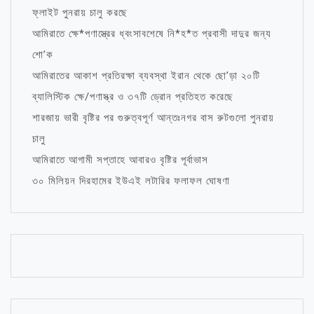
ফ্লাইট পুনরায় চালু করছে
আমিরাতে ক্ষে*পণাস্ত্রের ধ্বংসাবশেষে নি*হ*ত প্রবাসী দাদুর জন্য
শো’ক
আমিরাতের আকাশ প্রতিরক্ষা ব্যবস্থা ইরান থেকে ছো’ড়া ২০টি
ব্যালিস্টিক ক্ষে/পণাস্ত্র ও ৩৭টি ড্রোন প্রতিহত করেছে
শারজায় ভারী বৃষ্টির পর গুরুত্বপূর্ণ আন্তঃনগর বাস রুটগুলো পুনরায়
চালু
আমিরাতে আগামী সপ্তাহে আবারও বৃষ্টির পূর্বাভাস
৩০ মিলিয়ন দিরহামের ইউএই লটারির ফলাফল ঘোষণা