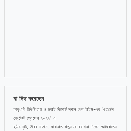
যা মিছ করেছেন
আবুধাবি মিউজিয়াম ও দুবাই রিসোর্ট স্থান পেল টাইম-এর ‘ওয়ার্ল্ডস
গ্রেটেস্ট প্লেসেস ২০২৬’ এ
হঠাৎ বৃষ্টি, তীব্র বাতাস: সারায়াত ঋতুর যে ব্যাখ্যা দিলেন আমিরাতের