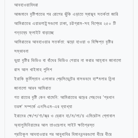
আবহাওয়াবিদরা
আজমানে বৃষ্টিপাতের পর রোগের ঝুঁকি এড়াতে স্বাস্থ্য সতর্কতা জারি
আমিরাতের এয়ারলাইন্সগুলো ঢাকা, চট্টগ্রাম-সহ বিশ্বের ২৫০ টি
গন্তব্যে ফ্লাইট বাড়াচ্ছে
আমিরাতের আবহাওয়ার সতর্কতা: ঝড়ো হাওয়া ও বিক্ষিপ্ত বৃষ্টির
সম্ভাবনা
ভুয়া বৃষ্টির ভিডিও বা বাঁধের ভিডিও শেয়ার না করার আহ্বান জানালো
রাস আল খাইমাহ পুলিশ
ইরাকি কুর্দিস্তান এলাকার প্রেসিডেন্টের বাসভবনে হা*মলার নিন্দা
জানালো আরব আমিরাত
গত রাতের বৃষ্টি কেন থামেনি: আমিরাতের ঝড়ের পেছনের ‘প্রধান
তরঙ্গ’ সম্পর্কে এনসিএম-এর ব্যাখ্যা
ইরানের ক্ষে/প/ণা/স্ত্র ও ড্রোন হা/ম/লা/য় এমিরেটস গ্লোবাল
অ্যালুমিনিয়ামের আল তাওয়েলাহ সাইট ক্ষতিগ্রস্ত
প্রতিকূল আবহাওয়ার পর আবুধাবির বিমানবন্দরগুলো ধীরে ধীরে