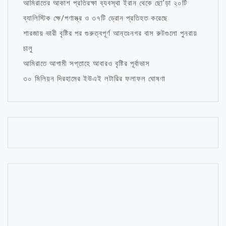
আমিরাতের আকাশ প্রতিরক্ষা ব্যবস্থা ইরান থেকে ছো’ড়া ২০টি
ব্যালিস্টিক ক্ষে/পণাস্ত্র ও ৩৭টি ড্রোন প্রতিহত করেছে
শারজায় ভারী বৃষ্টির পর গুরুত্বপূর্ণ আন্তঃনগর বাস রুটগুলো পুনরায়
চালু
আমিরাতে আগামী সপ্তাহে আবারও বৃষ্টির পূর্বাভাস
৩০ মিলিয়ন দিরহামের ইউএই লটারির ফলাফল ঘোষণা