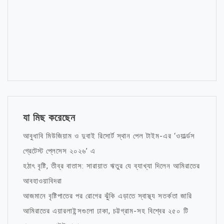
যা মিছ করেছেন
আবুধাবি মিউজিয়াম ও দুবাই রিসোর্ট স্থান পেল টাইম-এর ‘ওয়ার্ল্ডস
গ্রেটেস্ট প্লেসেস ২০২৬’ এ
হঠাৎ বৃষ্টি, তীব্র বাতাস: সারায়াত ঋতুর যে ব্যাখ্যা দিলেন আমিরাতের
আবহাওয়াবিদরা
আজমানে বৃষ্টিপাতের পর রোগের ঝুঁকি এড়াতে স্বাস্থ্য সতর্কতা জারি
আমিরাতের এয়ারলাইন্সগুলো ঢাকা, চট্টগ্রাম-সহ বিশ্বের ২৫০ টি