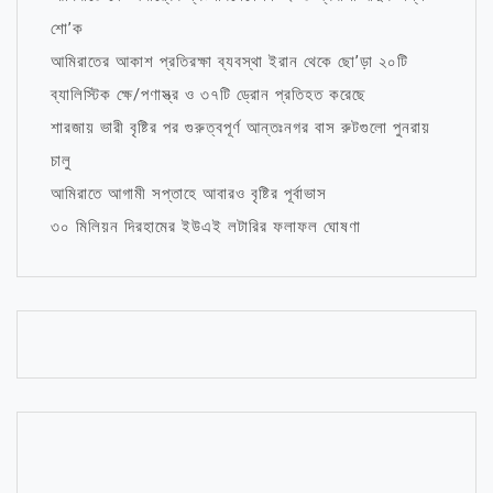
শো’ক
আমিরাতের আকাশ প্রতিরক্ষা ব্যবস্থা ইরান থেকে ছো’ড়া ২০টি
ব্যালিস্টিক ক্ষে/পণাস্ত্র ও ৩৭টি ড্রোন প্রতিহত করেছে
শারজায় ভারী বৃষ্টির পর গুরুত্বপূর্ণ আন্তঃনগর বাস রুটগুলো পুনরায়
চালু
আমিরাতে আগামী সপ্তাহে আবারও বৃষ্টির পূর্বাভাস
৩০ মিলিয়ন দিরহামের ইউএই লটারির ফলাফল ঘোষণা