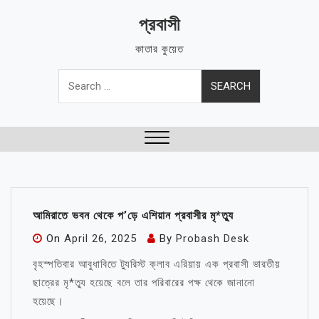
Skip
প্রবাসী
to
content
কাতার কুয়েত
Search
for:
Close
Menu
আমিরাতে ভবন থেকে প’ড়ে এশিয়ান প্রবাসীর মৃ*ত্যু
On
April 26, 2025
By
Probash Desk
বৃহস্পতিবার আবুধাবিতে ট্যুরিস্ট ক্লাব এরিয়ায় এক প্রবাসী ভারতীয়
ছাত্রের মৃ*ত্যু হয়েছে বলে তার পরিবারের পক্ষ থেকে জানানো
হয়েছে।