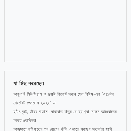
যা মিছ করেছেন
আবুধাবি মিউজিয়াম ও দুবাই রিসোর্ট স্থান পেল টাইম-এর ‘ওয়ার্ল্ডস
গ্রেটেস্ট প্লেসেস ২০২৬’ এ
হঠাৎ বৃষ্টি, তীব্র বাতাস: সারায়াত ঋতুর যে ব্যাখ্যা দিলেন আমিরাতের
আবহাওয়াবিদরা
আজমানে বৃষ্টিপাতের পর রোগের ঝুঁকি এড়াতে স্বাস্থ্য সতর্কতা জারি