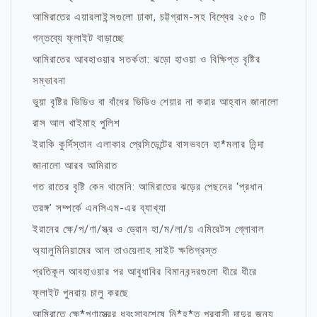
আমিরাতের এয়ারলাইন্সগুলো ঢাকা, চট্টগ্রাম-সহ বিশ্বের ২৫০ টি
গন্তব্যে ফ্লাইট বাড়াচ্ছে
আমিরাতের আবহাওয়ার সতর্কতা: ঝড়ো হাওয়া ও বিক্ষিপ্ত বৃষ্টির
সম্ভাবনা
ভুয়া বৃষ্টির ভিডিও বা বাঁধের ভিডিও শেয়ার না করার আহ্বান জানালো
রাস আল খাইমাহ পুলিশ
ইরাকি কুর্দিস্তান এলাকার প্রেসিডেন্টের বাসভবনে হা*মলার নিন্দা
জানালো আরব আমিরাত
গত রাতের বৃষ্টি কেন থামেনি: আমিরাতের ঝড়ের পেছনের ‘প্রধান
তরঙ্গ’ সম্পর্কে এনসিএম-এর ব্যাখ্যা
ইরানের ক্ষে/প/ণা/স্ত্র ও ড্রোন হা/ম/লা/য় এমিরেটস গ্লোবাল
অ্যালুমিনিয়ামের আল তাওয়েলাহ সাইট ক্ষতিগ্রস্ত
প্রতিকূল আবহাওয়ার পর আবুধাবির বিমানবন্দরগুলো ধীরে ধীরে
ফ্লাইট পুনরায় চালু করছে
আমিরাতে ক্ষে*পণাস্ত্রের ধ্বংসাবশেষে নি*হ*ত প্রবাসী দাদুর জন্য