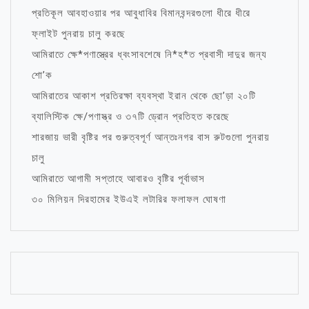
প্রতিকূল আবহাওয়ার পর আবুধাবির বিমানবন্দরগুলো ধীরে ধীরে
ফ্লাইট পুনরায় চালু করছে
আমিরাতে ক্ষে*পণাস্ত্রের ধ্বংসাবশেষে নি*হ*ত প্রবাসী দাদুর জন্য
শো’ক
আমিরাতের আকাশ প্রতিরক্ষা ব্যবস্থা ইরান থেকে ছো’ড়া ২০টি
ব্যালিস্টিক ক্ষে/পণাস্ত্র ও ৩৭টি ড্রোন প্রতিহত করেছে
শারজায় ভারী বৃষ্টির পর গুরুত্বপূর্ণ আন্তঃনগর বাস রুটগুলো পুনরায়
চালু
আমিরাতে আগামী সপ্তাহে আবারও বৃষ্টির পূর্বাভাস
৩০ মিলিয়ন দিরহামের ইউএই লটারির ফলাফল ঘোষণা