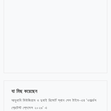
যা মিছ করেছেন
আবুধাবি মিউজিয়াম ও দুবাই রিসোর্ট স্থান পেল টাইম-এর ‘ওয়ার্ল্ডস
গ্রেটেস্ট প্লেসেস ২০২৬’ এ