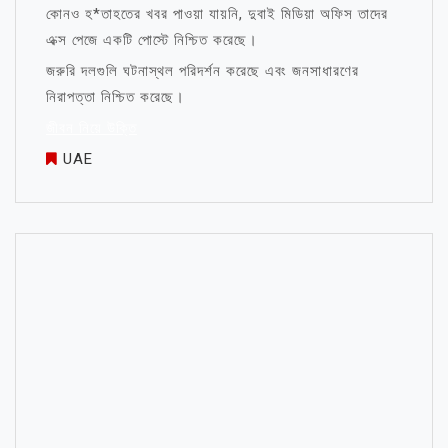
কোনও হ*তাহতের খবর পাওয়া যায়নি, দুবাই মিডিয়া অফিস তাদের
এক্স পেজে একটি পোস্টে নিশ্চিত করেছে।
জরুরি দলগুলি ঘটনাস্থল পরিদর্শন করেছে এবং জনসাধারণের
নিরাপত্তা নিশ্চিত করেছে।
জীবন নিয়ে উক্তি
UAE