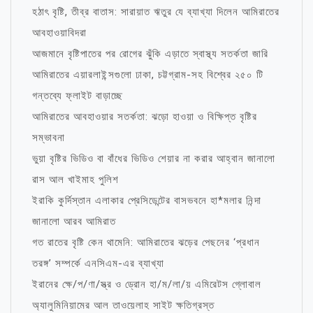
হঠাৎ বৃষ্টি, তীব্র বাতাস: সারায়াত ঋতুর যে ব্যাখ্যা দিলেন আমিরাতের
আবহাওয়াবিদরা
আজমানে বৃষ্টিপাতের পর রোগের ঝুঁকি এড়াতে স্বাস্থ্য সতর্কতা জারি
আমিরাতের এয়ারলাইন্সগুলো ঢাকা, চট্টগ্রাম-সহ বিশ্বের ২৫০ টি
গন্তব্যে ফ্লাইট বাড়াচ্ছে
আমিরাতের আবহাওয়ার সতর্কতা: ঝড়ো হাওয়া ও বিক্ষিপ্ত বৃষ্টির
সম্ভাবনা
ভুয়া বৃষ্টির ভিডিও বা বাঁধের ভিডিও শেয়ার না করার আহ্বান জানালো
রাস আল খাইমাহ পুলিশ
ইরাকি কুর্দিস্তান এলাকার প্রেসিডেন্টের বাসভবনে হা*মলার নিন্দা
জানালো আরব আমিরাত
গত রাতের বৃষ্টি কেন থামেনি: আমিরাতের ঝড়ের পেছনের ‘প্রধান
তরঙ্গ’ সম্পর্কে এনসিএম-এর ব্যাখ্যা
ইরানের ক্ষে/প/ণা/স্ত্র ও ড্রোন হা/ম/লা/য় এমিরেটস গ্লোবাল
অ্যালুমিনিয়ামের আল তাওয়েলাহ সাইট ক্ষতিগ্রস্ত