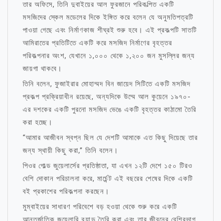
তার অফিসে, তিনি দুবাইয়ের আল ফুরজানে পরিকল্পিত একটি
মসজিদের স্কেল মডেলের দিকে ইঙ্গিত করে বলেন যে অনুমতিপত্রটি
পাওয়া গেছে এবং নির্মাণকাজ শীঘ্রই শুরু হবে। এই প্রকল্পটি সাতটি
আমিরাতের প্রতিটিতে একটি করে মসজিদ নির্মাণের বৃহত্তর
পরিকল্পনার অংশ, যেখানে ১,০০০ থেকে ১,২০০ জন মুসল্লির জন্য
জায়গা থাকবে।
তিনি বলেন, ফুজাইরার মোহাম্মদ বিন জায়েদ সিটিতে একটি মসজিদ
প্রকল্প প্রক্রিয়াধীন রয়েছে, অন্যদিকে উম্মে আল কুয়েনে ১৯৭০-
এর দশকের একটি পুরনো মসজিদ ভেঙে একটি বৃহত্তর কাঠামো তৈরি
করা হচ্ছে।
“আমার আজীবন স্বপ্ন ছিল যে দেশটি আমাকে এত কিছু দিয়েছে তার
জন্য স্থায়ী কিছু করা,” তিনি বলেন।
পিওর গোল্ড জুয়েলার্সের প্রতিষ্ঠাতা, যা এখন ১২টি দেশে ১৫০ টিরও
বেশি দোকান পরিচালনা করে, মার্চেন্ট এই বছরের শেষের দিকে একটি
বই প্রকাশের পরিকল্পনা করছেন।
মুম্বাইয়ের সাধারণ পরিবেশে বড় হওয়া থেকে শুরু করে একটি
আন্তর্জাতিক জুয়েলারি ব্র্যান্ড তৈরি করা এবং তার জীবনের বেশিরভাগ