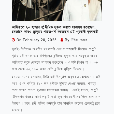
আমিরাতে ২০ হাজার ব*ন্দী’কে মুক্ত করতে সাহায্য করেছেন,
রমজানে আরও মুক্তির পরিকল্পনা করেছেন এই প্রবাসী ব্যবসায়ী
On
February 20, 2026
By
নিউজ ডেস্ক
দুবাই-ভিত্তিক ভারতীয় ব্যবসায়ী এবং সমাজসেবী ফিরোজ মার্চেন্ট
প্রায় দুই দশক ধরে ঋণগ্রস্ত বন্দীদের মুক্ত করে সংযুক্ত আরব
আমিরাত জুড়ে বেড়াতে সাহায্য করেছেন – একটি মিশন যা ২০০৮
সাল থেকে ২০,০০০ এরও বেশি বন্দীকে মুক্তি দিয়েছে।
২০২৬ সালের রমজানে, তিনি এই উদ্যোগ অব্যাহত রেখেছেন। এই
বছর এখন পর্যন্ত ৪৯৭ জন বন্দীকে মুক্তি দেওয়া হয়েছে, পবিত্র
মাসে আরও মামলা হওয়ার সম্ভাবনা রয়েছে। একই সময়ে, মার্চেন্ট
চিকিৎসার খরচের সাথে লড়াই করা ক্যান্সার রোগীদের দিকে মনোযোগ
দিচ্ছেন। তবে, বন্দী মুক্তি কর্মসূচি তার মানবিক কাজের কেন্দ্রবিন্দুতে
রয়েছে।