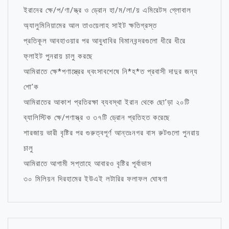
ইরানের ক্ষে/প/ণা/স্ত্র ও ড্রোন হা/ম/লা/য় এমিরেটস গ্লোবাল
অ্যালুমিনিয়ামের আল তাওয়েলাহ সাইট ক্ষতিগ্রস্ত
প্রতিকূল আবহাওয়ার পর আবুধাবির বিমানবন্দরগুলো ধীরে ধীরে
ফ্লাইট পুনরায় চালু করছে
আমিরাতে ক্ষে*পণাস্ত্রের ধ্বংসাবশেষে নি*হ*ত প্রবাসী দাদুর জন্য
শো’ক
আমিরাতের আকাশ প্রতিরক্ষা ব্যবস্থা ইরান থেকে ছো’ড়া ২০টি
ব্যালিস্টিক ক্ষে/পণাস্ত্র ও ৩৭টি ড্রোন প্রতিহত করেছে
শারজায় ভারী বৃষ্টির পর গুরুত্বপূর্ণ আন্তঃনগর বাস রুটগুলো পুনরায়
চালু
আমিরাতে আগামী সপ্তাহে আবারও বৃষ্টির পূর্বাভাস
৩০ মিলিয়ন দিরহামের ইউএই লটারির ফলাফল ঘোষণা