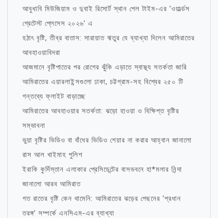
আবুধাবি মিউজিয়াম ও দুবাই রিসোর্ট স্থান পেল টাইম-এর ‘ওয়ার্ল্ডস
গ্রেটেস্ট প্লেসেস ২০২৬’ এ
হঠাৎ বৃষ্টি, তীব্র বাতাস: সারায়াত ঋতুর যে ব্যাখ্যা দিলেন আমিরাতের
আবহাওয়াবিদরা
আজমানে বৃষ্টিপাতের পর রোগের ঝুঁকি এড়াতে স্বাস্থ্য সতর্কতা জারি
আমিরাতের এয়ারলাইন্সগুলো ঢাকা, চট্টগ্রাম-সহ বিশ্বের ২৫০ টি
গন্তব্যে ফ্লাইট বাড়াচ্ছে
আমিরাতের আবহাওয়ার সতর্কতা: ঝড়ো হাওয়া ও বিক্ষিপ্ত বৃষ্টির
সম্ভাবনা
ভুয়া বৃষ্টির ভিডিও বা বাঁধের ভিডিও শেয়ার না করার আহ্বান জানালো
রাস আল খাইমাহ পুলিশ
ইরাকি কুর্দিস্তান এলাকার প্রেসিডেন্টের বাসভবনে হা*মলার নিন্দা
জানালো আরব আমিরাত
গত রাতের বৃষ্টি কেন থামেনি: আমিরাতের ঝড়ের পেছনের ‘প্রধান
তরঙ্গ’ সম্পর্কে এনসিএম-এর ব্যাখ্যা