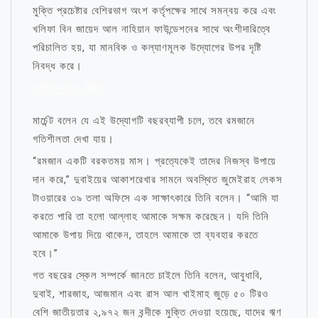
মুক্তি প্রচেষ্টার বেশিরভাগ অংশ কর্তৃপক্ষের সাথে সমন্বয় করে এবং
খলিফা বিন জায়েদ আল নাহিয়ান ফাউন্ডেশনের সাথে অংশীদারিত্বে
পরিচালিত হয়, যা মানবিক ও কল্যাণমূলক উদ্যোগের উপর দৃষ্টি
নিবদ্ধ করে।
মোটিভেশনাল উক্তি
মার্চেন্ট বলেন যে এই উদ্যোগটি বছরব্যাপী চলে, তবে রমজানে
গতিশীলতা দেখা যায়।
“রমজান একটি বরকতময় মাস। প্রত্যেকেই তাদের নিজস্ব উপায়ে
দান করে,” দুবাইয়ের আকাশরেখার সামনে অবস্থিত জুমেইরাহ লেকস
টাওয়ারের ৩৯ তলা অফিসে এক সাক্ষাৎকারে তিনি বলেন। “আমি যা
করতে পারি তা হলো আল্লাহ আমাকে সক্ষম করেছেন। যদি তিনি
আমাকে উপায় দিয়ে থাকেন, তাহলে আমাকে তা ব্যবহার করতে
হবে।”
গত বছরের স্কেল সম্পর্কে জানতে চাইলে তিনি বলেন, আবুধাবি,
দুবাই, শারজাহ, আজমান এবং রাস আল খাইমাহ জুড়ে ৫০ টিরও
বেশি জাতীয়তার ২,৯৭২ জন বন্দীকে মুক্তি দেওয়া হয়েছে, যাদের ঋণ