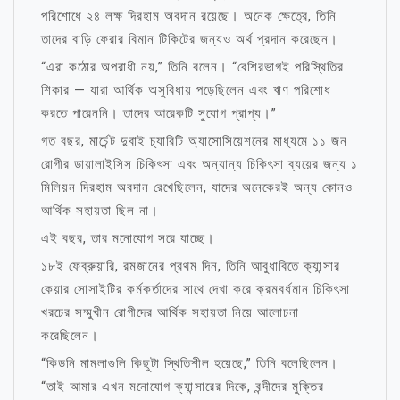
পরিশোধে ২৪ লক্ষ দিরহাম অবদান রয়েছে। অনেক ক্ষেত্রে, তিনি
তাদের বাড়ি ফেরার বিমান টিকিটের জন্যও অর্থ প্রদান করেছেন।
“এরা কঠোর অপরাধী নয়,” তিনি বলেন। “বেশিরভাগই পরিস্থিতির
শিকার — যারা আর্থিক অসুবিধায় পড়েছিলেন এবং ঋণ পরিশোধ
করতে পারেননি। তাদের আরেকটি সুযোগ প্রাপ্য।”
গত বছর, মার্চেন্ট দুবাই চ্যারিটি অ্যাসোসিয়েশনের মাধ্যমে ১১ জন
রোগীর ডায়ালাইসিস চিকিৎসা এবং অন্যান্য চিকিৎসা ব্যয়ের জন্য ১
মিলিয়ন দিরহাম অবদান রেখেছিলেন, যাদের অনেকেরই অন্য কোনও
আর্থিক সহায়তা ছিল না।
এই বছর, তার মনোযোগ সরে যাচ্ছে।
১৮ই ফেব্রুয়ারি, রমজানের প্রথম দিন, তিনি আবুধাবিতে ক্যান্সার
কেয়ার সোসাইটির কর্মকর্তাদের সাথে দেখা করে ক্রমবর্ধমান চিকিৎসা
খরচের সম্মুখীন রোগীদের আর্থিক সহায়তা নিয়ে আলোচনা
করেছিলেন।
“কিডনি মামলাগুলি কিছুটা স্থিতিশীল হয়েছে,” তিনি বলেছিলেন।
“তাই আমার এখন মনোযোগ ক্যান্সারের দিকে, বন্দীদের মুক্তির