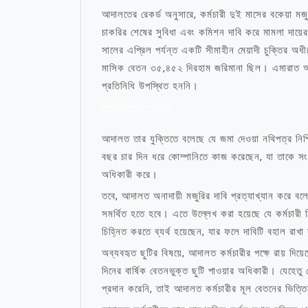
আদালতের রেকর্ড অনুসারে, কর্মচারী দুই মাসের বকেয়া মজুর
চাকরির শেষের সুবিধা এবং কমিশন দাবি করে মামলা দায
সালের এপ্রিল পর্যন্ত একটি সীমাহীন মেয়াদী চুক্তির 
মাসিক বেতন ৩৫,৪৫২ দিরহাম জরিমানা ছিল। এমারাত আল
প্রতিনিধি উপস্থিত হননি।
মোটিভেশনাল উক্তি
আদালত তার যুক্তিতে বলেছে যে জমা দেওয়া নথিপত্র নিশ্চ
বছর চার দিন ধরে কোম্পানিতে কাজ করেছেন, যা তাকে 
অধিকারী করে।
তবে, আদালত অনাদায়ী মজুরির দাবি প্রত্যাখ্যান করে বলেছে
সমর্থিত হতে হবে। এতে উল্লেখ করা হয়েছে যে কর্মচারী
চিহ্নিত করতে ব্যর্থ হয়েছেন, যার ফলে দাবিটি বহাল রাখ
অব্যবহৃত ছুটির বিষয়ে, আদালত কর্মচারীর পক্ষে রায় দিয
দিনের বার্ষিক বেতনভুক্ত ছুটি পাওয়ার অধিকারী। যেহেতু 
প্রদান করেনি, তাই আদালত কর্মচারীর মূল বেতনের ভিত্তিত