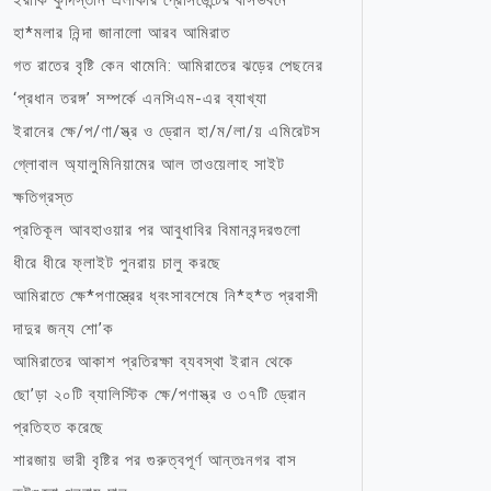
ইরাকি কুর্দিস্তান এলাকার প্রেসিডেন্টের বাসভবনে
হা*মলার নিন্দা জানালো আরব আমিরাত
গত রাতের বৃষ্টি কেন থামেনি: আমিরাতের ঝড়ের পেছনের
‘প্রধান তরঙ্গ’ সম্পর্কে এনসিএম-এর ব্যাখ্যা
ইরানের ক্ষে/প/ণা/স্ত্র ও ড্রোন হা/ম/লা/য় এমিরেটস
গ্লোবাল অ্যালুমিনিয়ামের আল তাওয়েলাহ সাইট
ক্ষতিগ্রস্ত
প্রতিকূল আবহাওয়ার পর আবুধাবির বিমানবন্দরগুলো
ধীরে ধীরে ফ্লাইট পুনরায় চালু করছে
আমিরাতে ক্ষে*পণাস্ত্রের ধ্বংসাবশেষে নি*হ*ত প্রবাসী
দাদুর জন্য শো’ক
আমিরাতের আকাশ প্রতিরক্ষা ব্যবস্থা ইরান থেকে
ছো’ড়া ২০টি ব্যালিস্টিক ক্ষে/পণাস্ত্র ও ৩৭টি ড্রোন
প্রতিহত করেছে
শারজায় ভারী বৃষ্টির পর গুরুত্বপূর্ণ আন্তঃনগর বাস