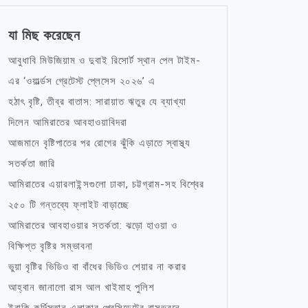
যা মিছ করেছেন
আবুধাবি মিউজিয়াম ও দুবাই রিসোর্ট স্থান পেল টাইম-
এর ‘ওয়ার্ল্ডস গ্রেটেস্ট প্লেসেস ২০২৬’ এ
হঠাৎ বৃষ্টি, তীব্র বাতাস: সারায়াত ঋতুর যে ব্যাখ্যা
দিলেন আমিরাতের আবহাওয়াবিদরা
আজমানে বৃষ্টিপাতের পর রোগের ঝুঁকি এড়াতে স্বাস্থ্য
সতর্কতা জারি
আমিরাতের এয়ারলাইন্সগুলো ঢাকা, চট্টগ্রাম-সহ বিশ্বের
২৫০ টি গন্তব্যে ফ্লাইট বাড়াচ্ছে
আমিরাতের আবহাওয়ার সতর্কতা: ঝড়ো হাওয়া ও
বিক্ষিপ্ত বৃষ্টির সম্ভাবনা
ভুয়া বৃষ্টির ভিডিও বা বাঁধের ভিডিও শেয়ার না করার
আহ্বান জানালো রাস আল খাইমাহ পুলিশ