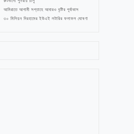
রুটগুলো পুনরায় চালু
আমিরাতে আগামী সপ্তাহে আবারও বৃষ্টির পূর্বাভাস
৩০ মিলিয়ন দিরহামের ইউএই লটারির ফলাফল ঘোষণা