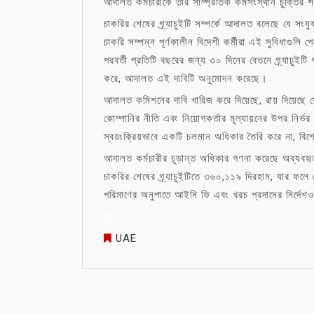
আদালত কর্মচারীকে তার সাম্প্রতিক কর্মসংস্থান চুক্তির
চাকরির শেষের গ্র্যাচুইটি সম্পর্কে আদালত বলেছে যে 
চাকরি সম্পন্ন পূর্ণকালীন বিদেশী কর্মীরা এই সুবিধাগুল
পরবর্তী প্রতিটি বছরের জন্য ৩০ দিনের বেতনে গ্র্যাচুইটি
করে, আদালত এই দাবিটি অনুমোদন করেছে।
আদালত কমিশনের দাবি খারিজ করে দিয়েছে, রায় দিয়েছে যে
কোম্পানির নীতি এবং নিয়োগকর্তার মূল্যায়নের উপর নির্ভ
স্বয়ংক্রিয়ভাবে একটি চলমান অধিকার তৈরি করে না, বিশে
আদালত কর্মচারীর চূড়ান্ত অধিকার গণনা করেছে অব্যব
চাকরির শেষের গ্র্যাচুইটিতে ৩৬০,১১৯ দিরহাম, যার ফলে
পরিমাণের অনুপাতে আইনি ফি এবং খরচ প্রদানের নির্দেশও
জীবন নিয়ে উক্তি
UAE