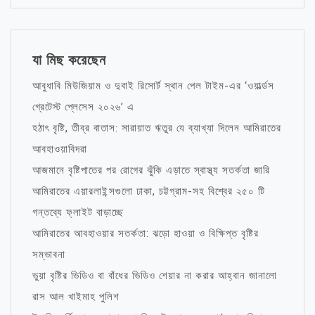
যা মিছ করেছেন
আবুধাবি মিউজিয়াম ও দুবাই রিসোর্ট স্থান পেল টাইম-এর ‘ওয়ার্ল্ডস
গ্রেটেস্ট প্লেসেস ২০২৬’ এ
হঠাৎ বৃষ্টি, তীব্র বাতাস: সারায়াত ঋতুর যে ব্যাখ্যা দিলেন আমিরাতের
আবহাওয়াবিদরা
আজমানে বৃষ্টিপাতের পর রোগের ঝুঁকি এড়াতে স্বাস্থ্য সতর্কতা জারি
আমিরাতের এয়ারলাইন্সগুলো ঢাকা, চট্টগ্রাম-সহ বিশ্বের ২৫০ টি
গন্তব্যে ফ্লাইট বাড়াচ্ছে
আমিরাতের আবহাওয়ার সতর্কতা: ঝড়ো হাওয়া ও বিক্ষিপ্ত বৃষ্টির
সম্ভাবনা
ভুয়া বৃষ্টির ভিডিও বা বাঁধের ভিডিও শেয়ার না করার আহ্বান জানালো
রাস আল খাইমাহ পুলিশ