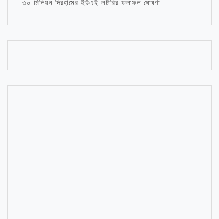
৩০ মিলিয়ন দিরহামের ইউএই লটারির ফলাফল ঘোষণা