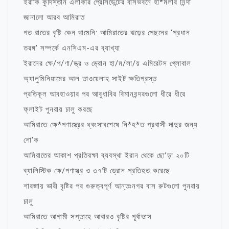
ইরাকি কুর্দিস্তান এলাকার প্রেসিডেন্টের বাসভবনে হা*মলার নিন্দা
জানালো আরব আমিরাত
গত রাতের বৃষ্টি কেন থামেনি: আমিরাতের ঝড়ের পেছনের ‘প্রধান
তরঙ্গ’ সম্পর্কে এনসিএম-এর ব্যাখ্যা
ইরানের ক্ষে/প/ণা/স্ত্র ও ড্রোন হা/ম/লা/য় এমিরেটস গ্লোবাল
অ্যালুমিনিয়ামের আল তাওয়েলাহ সাইট ক্ষতিগ্রস্ত
প্রতিকূল আবহাওয়ার পর আবুধাবির বিমানবন্দরগুলো ধীরে ধীরে
ফ্লাইট পুনরায় চালু করছে
আমিরাতে ক্ষে*পণাস্ত্রের ধ্বংসাবশেষে নি*হ*ত প্রবাসী দাদুর জন্য
শো’ক
আমিরাতের আকাশ প্রতিরক্ষা ব্যবস্থা ইরান থেকে ছো’ড়া ২০টি
ব্যালিস্টিক ক্ষে/পণাস্ত্র ও ৩৭টি ড্রোন প্রতিহত করেছে
শারজায় ভারী বৃষ্টির পর গুরুত্বপূর্ণ আন্তঃনগর বাস রুটগুলো পুনরায়
চালু
আমিরাতে আগামী সপ্তাহে আবারও বৃষ্টির পূর্বাভাস