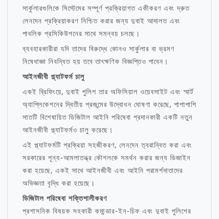
সার্কুলারগুলিকে সিস্টেমের সম্পূর্ণ প্রক্রিয়াগত একীকরণ এবং দ্রুত
লেনদেন প্রক্রিয়াকরণ নিশ্চিত করার জন্য দুবাই আদালত এবং
পাবলিক প্রসিকিউশনের সাথে সমন্বয় চলছে।
ব্যবহারকারীরা যদি তাদের বিরুদ্ধে কোনও সার্কুলার বা ভ্রমণ
নিষেধাজ্ঞা নিবন্ধিত হয় তবে তাৎক্ষণিক বিজ্ঞপ্তিও পাবেন।
আইনজীবী প্ল্যাটফর্ম চালু
একই ব্রিফিংয়ে, দুবাই পুলিশ তার অফিসিয়াল ওয়েবসাইট এবং স্মার্ট
অ্যাপ্লিকেশনের দ্বিতীয় প্রজন্মের উদ্বোধন ঘোষণা করেছে, পাশাপাশি
সাতটি বিশেষায়িত ডিজিটাল আইনি পরিষেবা প্রদানকারী একটি নতুন
আইনজীবী প্ল্যাটফর্মও চালু করেছে।
এই প্ল্যাটফর্মটি প্রক্রিয়া সহজীকরণ, লেনদেন ত্বরান্বিত করা এবং
সরকারের শূন্য-আমলাতন্ত্র কৌশলকে সমর্থন করার জন্য ডিজাইন
করা হয়েছে, একই সাথে আইনজীবী এবং আইনি পরামর্শদাতাদের
অভিজ্ঞতা বৃদ্ধি করা হয়েছে।
ডিজিটাল পরিষেবা শক্তিশালীকরণ
প্রশাসনিক বিষয়ক সহকারী কমান্ডার-ইন-চিফ এবং দুবাই পুলিশের