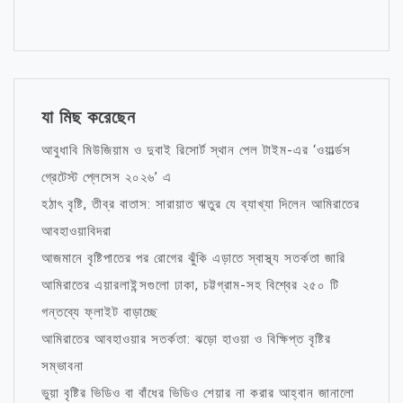
যা মিছ করেছেন
আবুধাবি মিউজিয়াম ও দুবাই রিসোর্ট স্থান পেল টাইম-এর ‘ওয়ার্ল্ডস
গ্রেটেস্ট প্লেসেস ২০২৬’ এ
হঠাৎ বৃষ্টি, তীব্র বাতাস: সারায়াত ঋতুর যে ব্যাখ্যা দিলেন আমিরাতের
আবহাওয়াবিদরা
আজমানে বৃষ্টিপাতের পর রোগের ঝুঁকি এড়াতে স্বাস্থ্য সতর্কতা জারি
আমিরাতের এয়ারলাইন্সগুলো ঢাকা, চট্টগ্রাম-সহ বিশ্বের ২৫০ টি
গন্তব্যে ফ্লাইট বাড়াচ্ছে
আমিরাতের আবহাওয়ার সতর্কতা: ঝড়ো হাওয়া ও বিক্ষিপ্ত বৃষ্টির
সম্ভাবনা
ভুয়া বৃষ্টির ভিডিও বা বাঁধের ভিডিও শেয়ার না করার আহ্বান জানালো