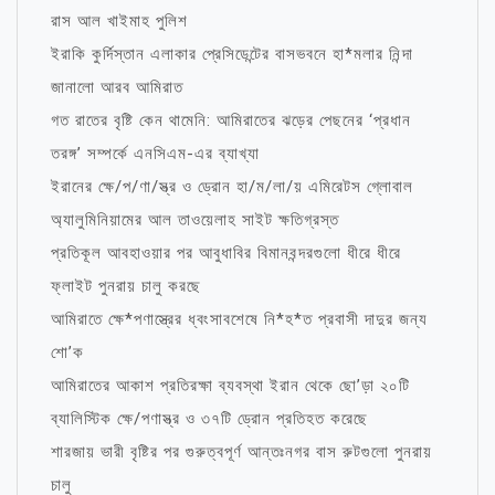
রাস আল খাইমাহ পুলিশ
ইরাকি কুর্দিস্তান এলাকার প্রেসিডেন্টের বাসভবনে হা*মলার নিন্দা
জানালো আরব আমিরাত
গত রাতের বৃষ্টি কেন থামেনি: আমিরাতের ঝড়ের পেছনের ‘প্রধান
তরঙ্গ’ সম্পর্কে এনসিএম-এর ব্যাখ্যা
ইরানের ক্ষে/প/ণা/স্ত্র ও ড্রোন হা/ম/লা/য় এমিরেটস গ্লোবাল
অ্যালুমিনিয়ামের আল তাওয়েলাহ সাইট ক্ষতিগ্রস্ত
প্রতিকূল আবহাওয়ার পর আবুধাবির বিমানবন্দরগুলো ধীরে ধীরে
ফ্লাইট পুনরায় চালু করছে
আমিরাতে ক্ষে*পণাস্ত্রের ধ্বংসাবশেষে নি*হ*ত প্রবাসী দাদুর জন্য
শো’ক
আমিরাতের আকাশ প্রতিরক্ষা ব্যবস্থা ইরান থেকে ছো’ড়া ২০টি
ব্যালিস্টিক ক্ষে/পণাস্ত্র ও ৩৭টি ড্রোন প্রতিহত করেছে
শারজায় ভারী বৃষ্টির পর গুরুত্বপূর্ণ আন্তঃনগর বাস রুটগুলো পুনরায়
চালু