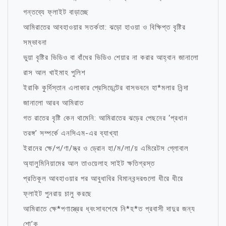
গন্তব্যে ফ্লাইট বাড়াচ্ছে
আমিরাতের আবহাওয়ার সতর্কতা: ঝড়ো হাওয়া ও বিক্ষিপ্ত বৃষ্টির
সম্ভাবনা
ভুয়া বৃষ্টির ভিডিও বা বাঁধের ভিডিও শেয়ার না করার আহ্বান জানালো
রাস আল খাইমাহ পুলিশ
ইরাকি কুর্দিস্তান এলাকার প্রেসিডেন্টের বাসভবনে হা*মলার নিন্দা
জানালো আরব আমিরাত
গত রাতের বৃষ্টি কেন থামেনি: আমিরাতের ঝড়ের পেছনের ‘প্রধান
তরঙ্গ’ সম্পর্কে এনসিএম-এর ব্যাখ্যা
ইরানের ক্ষে/প/ণা/স্ত্র ও ড্রোন হা/ম/লা/য় এমিরেটস গ্লোবাল
অ্যালুমিনিয়ামের আল তাওয়েলাহ সাইট ক্ষতিগ্রস্ত
প্রতিকূল আবহাওয়ার পর আবুধাবির বিমানবন্দরগুলো ধীরে ধীরে
ফ্লাইট পুনরায় চালু করছে
আমিরাতে ক্ষে*পণাস্ত্রের ধ্বংসাবশেষে নি*হ*ত প্রবাসী দাদুর জন্য
শো’ক