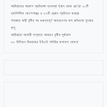
আমিরাতের আকাশ প্রতিরক্ষা ব্যবস্থা ইরান থেকে ছো’ড়া ২০টি
ব্যালিস্টিক ক্ষে/পণাস্ত্র ও ৩৭টি ড্রোন প্রতিহত করেছে
শারজায় ভারী বৃষ্টির পর গুরুত্বপূর্ণ আন্তঃনগর বাস রুটগুলো পুনরায়
চালু
আমিরাতে আগামী সপ্তাহে আবারও বৃষ্টির পূর্বাভাস
৩০ মিলিয়ন দিরহামের ইউএই লটারির ফলাফল ঘোষণা