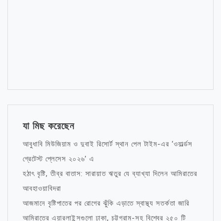
যা মিছ করেছেন
আবুধাবি মিউজিয়াম ও দুবাই রিসোর্ট স্থান পেল টাইম-এর ‘ওয়ার্ল্ডস
গ্রেটেস্ট প্লেসেস ২০২৬’ এ
হঠাৎ বৃষ্টি, তীব্র বাতাস: সারায়াত ঋতুর যে ব্যাখ্যা দিলেন আমিরাতের
আবহাওয়াবিদরা
আজমানে বৃষ্টিপাতের পর রোগের ঝুঁকি এড়াতে স্বাস্থ্য সতর্কতা জারি
আমিরাতের এয়ারলাইন্সগুলো ঢাকা, চট্টগ্রাম-সহ বিশ্বের ২৫০ টি