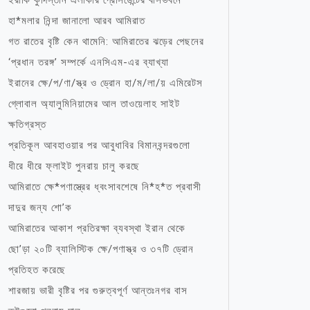
ইরাকি কুর্দিস্তান এলাকার প্রেসিডেন্টের বাসভবনে
হা*মলার নিন্দা জানালো আরব আমিরাত
গত রাতের বৃষ্টি কেন থামেনি: আমিরাতের ঝড়ের পেছনের
‘প্রধান তরঙ্গ’ সম্পর্কে এনসিএম-এর ব্যাখ্যা
ইরানের ক্ষে/প/ণা/স্ত্র ও ড্রোন হা/ম/লা/য় এমিরেটস
গ্লোবাল অ্যালুমিনিয়ামের আল তাওয়েলাহ সাইট
ক্ষতিগ্রস্ত
প্রতিকূল আবহাওয়ার পর আবুধাবির বিমানবন্দরগুলো
ধীরে ধীরে ফ্লাইট পুনরায় চালু করছে
আমিরাতে ক্ষে*পণাস্ত্রের ধ্বংসাবশেষে নি*হ*ত প্রবাসী
দাদুর জন্য শো’ক
আমিরাতের আকাশ প্রতিরক্ষা ব্যবস্থা ইরান থেকে
ছো’ড়া ২০টি ব্যালিস্টিক ক্ষে/পণাস্ত্র ও ৩৭টি ড্রোন
প্রতিহত করেছে
শারজায় ভারী বৃষ্টির পর গুরুত্বপূর্ণ আন্তঃনগর বাস