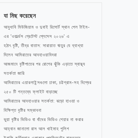
যা মিছ করেছেন
আবুধাবি মিউজিয়াম ও দুবাই রিসোর্ট স্থান পেল টাইম-
এর ‘ওয়ার্ল্ডস গ্রেটেস্ট প্লেসেস ২০২৬’ এ
হঠাৎ বৃষ্টি, তীব্র বাতাস: সারায়াত ঋতুর যে ব্যাখ্যা
দিলেন আমিরাতের আবহাওয়াবিদরা
আজমানে বৃষ্টিপাতের পর রোগের ঝুঁকি এড়াতে স্বাস্থ্য
সতর্কতা জারি
আমিরাতের এয়ারলাইন্সগুলো ঢাকা, চট্টগ্রাম-সহ বিশ্বের
২৫০ টি গন্তব্যে ফ্লাইট বাড়াচ্ছে
আমিরাতের আবহাওয়ার সতর্কতা: ঝড়ো হাওয়া ও
বিক্ষিপ্ত বৃষ্টির সম্ভাবনা
ভুয়া বৃষ্টির ভিডিও বা বাঁধের ভিডিও শেয়ার না করার
আহ্বান জানালো রাস আল খাইমাহ পুলিশ