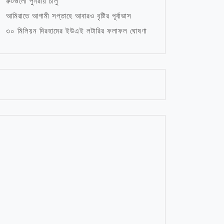
রুটগুলো পুনরায় চালু
আমিরাতে আগামী সপ্তাহে আবারও বৃষ্টির পূর্বাভাস
৩০ মিলিয়ন দিরহামের ইউএই লটারির ফলাফল ঘোষণা