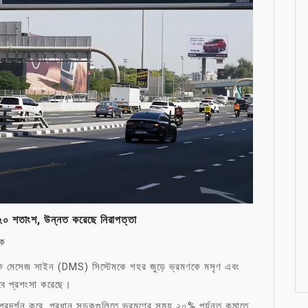
ছে ২০ শতাংশ, উন্নত করেছে নিরাপত্তা
্ক
নামিক মেসেজ সাইন (DMS) সিস্টেমকে শহর জুড়ে ভ্রমণকে মসৃণ এবং
সেবে প্রশংসা করেছে।
 প্রদর্শন করে, প্রধান সড়কগুলিতে ভ্রমণের সময় ২০% পর্যন্ত কমাতে