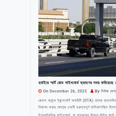
দুবাইয়ে স্মার্ট রোড সাইনবোর্ড ভ্রমণের সময় কমিয়ে
On
December 26, 2025
By
নিউজ ডেস
রোডস অ্যান্ড ট্রান্সপোর্ট অথরিটি (RTA) তাদের ডায়
নিরাপদ করার ক্ষেত্রে একটি গুরুত্বপূর্ণ চালিকাশক্তি হি
ইলেকট্রনিক সাইনবোর্ড, যা চালকদের রিয়েল-টাইম বার্তা