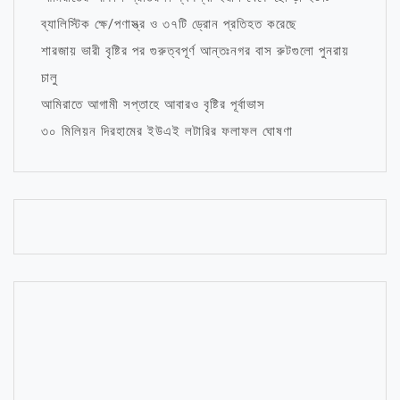
ব্যালিস্টিক ক্ষে/পণাস্ত্র ও ৩৭টি ড্রোন প্রতিহত করেছে
শারজায় ভারী বৃষ্টির পর গুরুত্বপূর্ণ আন্তঃনগর বাস রুটগুলো পুনরায়
চালু
আমিরাতে আগামী সপ্তাহে আবারও বৃষ্টির পূর্বাভাস
৩০ মিলিয়ন দিরহামের ইউএই লটারির ফলাফল ঘোষণা