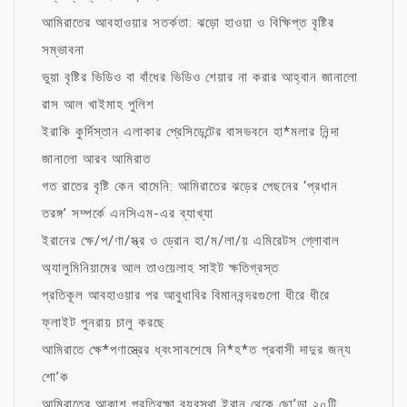
আমিরাতের আবহাওয়ার সতর্কতা: ঝড়ো হাওয়া ও বিক্ষিপ্ত বৃষ্টির
সম্ভাবনা
ভুয়া বৃষ্টির ভিডিও বা বাঁধের ভিডিও শেয়ার না করার আহ্বান জানালো
রাস আল খাইমাহ পুলিশ
ইরাকি কুর্দিস্তান এলাকার প্রেসিডেন্টের বাসভবনে হা*মলার নিন্দা
জানালো আরব আমিরাত
গত রাতের বৃষ্টি কেন থামেনি: আমিরাতের ঝড়ের পেছনের ‘প্রধান
তরঙ্গ’ সম্পর্কে এনসিএম-এর ব্যাখ্যা
ইরানের ক্ষে/প/ণা/স্ত্র ও ড্রোন হা/ম/লা/য় এমিরেটস গ্লোবাল
অ্যালুমিনিয়ামের আল তাওয়েলাহ সাইট ক্ষতিগ্রস্ত
প্রতিকূল আবহাওয়ার পর আবুধাবির বিমানবন্দরগুলো ধীরে ধীরে
ফ্লাইট পুনরায় চালু করছে
আমিরাতে ক্ষে*পণাস্ত্রের ধ্বংসাবশেষে নি*হ*ত প্রবাসী দাদুর জন্য
শো’ক
আমিরাতের আকাশ প্রতিরক্ষা ব্যবস্থা ইরান থেকে ছো’ড়া ২০টি