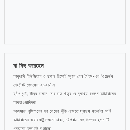
যা মিছ করেছেন
আবুধাবি মিউজিয়াম ও দুবাই রিসোর্ট স্থান পেল টাইম-এর ‘ওয়ার্ল্ডস
গ্রেটেস্ট প্লেসেস ২০২৬’ এ
হঠাৎ বৃষ্টি, তীব্র বাতাস: সারায়াত ঋতুর যে ব্যাখ্যা দিলেন আমিরাতের
আবহাওয়াবিদরা
আজমানে বৃষ্টিপাতের পর রোগের ঝুঁকি এড়াতে স্বাস্থ্য সতর্কতা জারি
আমিরাতের এয়ারলাইন্সগুলো ঢাকা, চট্টগ্রাম-সহ বিশ্বের ২৫০ টি
গন্তব্যে ফ্লাইট বাড়াচ্ছে