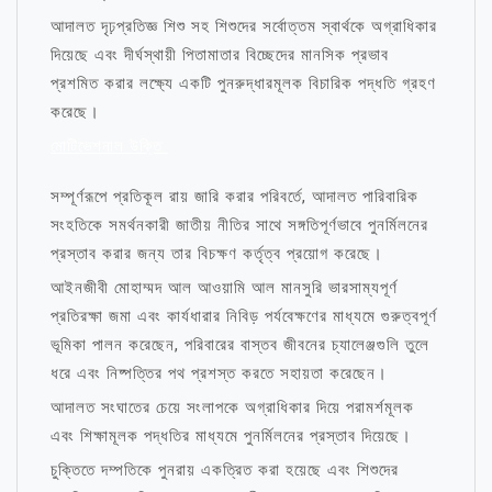
আদালত দৃঢ়প্রতিজ্ঞ শিশু সহ শিশুদের সর্বোত্তম স্বার্থকে অগ্রাধিকার
দিয়েছে এবং দীর্ঘস্থায়ী পিতামাতার বিচ্ছেদের মানসিক প্রভাব
প্রশমিত করার লক্ষ্যে একটি পুনরুদ্ধারমূলক বিচারিক পদ্ধতি গ্রহণ
করেছে।
মোটিভেশনাল উক্তি
সম্পূর্ণরূপে প্রতিকূল রায় জারি করার পরিবর্তে, আদালত পারিবারিক
সংহতিকে সমর্থনকারী জাতীয় নীতির সাথে সঙ্গতিপূর্ণভাবে পুনর্মিলনের
প্রস্তাব করার জন্য তার বিচক্ষণ কর্তৃত্ব প্রয়োগ করেছে।
আইনজীবী মোহাম্মদ আল আওয়ামি আল মানসুরি ভারসাম্যপূর্ণ
প্রতিরক্ষা জমা এবং কার্যধারার নিবিড় পর্যবেক্ষণের মাধ্যমে গুরুত্বপূর্ণ
ভূমিকা পালন করেছেন, পরিবারের বাস্তব জীবনের চ্যালেঞ্জগুলি তুলে
ধরে এবং নিষ্পত্তির পথ প্রশস্ত করতে সহায়তা করেছেন।
আদালত সংঘাতের চেয়ে সংলাপকে অগ্রাধিকার দিয়ে পরামর্শমূলক
এবং শিক্ষামূলক পদ্ধতির মাধ্যমে পুনর্মিলনের প্রস্তাব দিয়েছে।
চুক্তিতে দম্পতিকে পুনরায় একত্রিত করা হয়েছে এবং শিশুদের