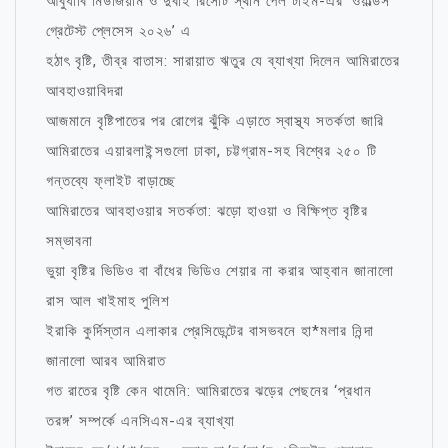
আবুধাবি মিউজিয়াম ও দুবাই রিসোর্ট স্থান পেল টাইম-এর ‘ওয়ার্ল্ডস
গ্রেটেস্ট প্লেসেস ২০২৬’ এ
হঠাৎ বৃষ্টি, তীব্র বাতাস: সারায়াত ঋতুর যে ব্যাখ্যা দিলেন আমিরাতের
আবহাওয়াবিদরা
আজমানে বৃষ্টিপাতের পর রোগের ঝুঁকি এড়াতে স্বাস্থ্য সতর্কতা জারি
আমিরাতের এয়ারলাইন্সগুলো ঢাকা, চট্টগ্রাম-সহ বিশ্বের ২৫০ টি
গন্তব্যে ফ্লাইট বাড়াচ্ছে
আমিরাতের আবহাওয়ার সতর্কতা: ঝড়ো হাওয়া ও বিক্ষিপ্ত বৃষ্টির
সম্ভাবনা
ভুয়া বৃষ্টির ভিডিও বা বাঁধের ভিডিও শেয়ার না করার আহ্বান জানালো
রাস আল খাইমাহ পুলিশ
ইরাকি কুর্দিস্তান এলাকার প্রেসিডেন্টের বাসভবনে হা*মলার নিন্দা
জানালো আরব আমিরাত
গত রাতের বৃষ্টি কেন থামেনি: আমিরাতের ঝড়ের পেছনের ‘প্রধান
তরঙ্গ’ সম্পর্কে এনসিএম-এর ব্যাখ্যা