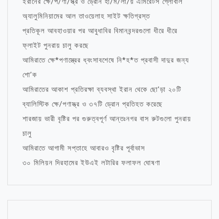
ইরানের ক্ষে/প/ণা/স্ত্র ও ড্রোন হা/ম/লা/য় এমিরেটস গ্লোবাল
অ্যালুমিনিয়ামের আল তাওয়েলাহ সাইট ক্ষতিগ্রস্ত
প্রতিকূল আবহাওয়ার পর আবুধাবির বিমানবন্দরগুলো ধীরে ধীরে
ফ্লাইট পুনরায় চালু করছে
আমিরাতে ক্ষে*পণাস্ত্রের ধ্বংসাবশেষে নি*হ*ত প্রবাসী দাদুর জন্য
শো’ক
আমিরাতের আকাশ প্রতিরক্ষা ব্যবস্থা ইরান থেকে ছো’ড়া ২০টি
ব্যালিস্টিক ক্ষে/পণাস্ত্র ও ৩৭টি ড্রোন প্রতিহত করেছে
শারজায় ভারী বৃষ্টির পর গুরুত্বপূর্ণ আন্তঃনগর বাস রুটগুলো পুনরায়
চালু
আমিরাতে আগামী সপ্তাহে আবারও বৃষ্টির পূর্বাভাস
৩০ মিলিয়ন দিরহামের ইউএই লটারির ফলাফল ঘোষণা