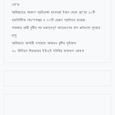
শো’ক
আমিরাতের আকাশ প্রতিরক্ষা ব্যবস্থা ইরান থেকে ছো’ড়া ২০টি
ব্যালিস্টিক ক্ষে/পণাস্ত্র ও ৩৭টি ড্রোন প্রতিহত করেছে
শারজায় ভারী বৃষ্টির পর গুরুত্বপূর্ণ আন্তঃনগর বাস রুটগুলো পুনরায়
চালু
আমিরাতে আগামী সপ্তাহে আবারও বৃষ্টির পূর্বাভাস
৩০ মিলিয়ন দিরহামের ইউএই লটারির ফলাফল ঘোষণা