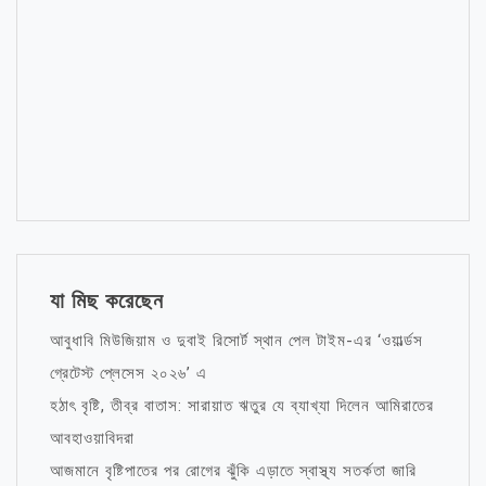
যা মিছ করেছেন
আবুধাবি মিউজিয়াম ও দুবাই রিসোর্ট স্থান পেল টাইম-এর ‘ওয়ার্ল্ডস
গ্রেটেস্ট প্লেসেস ২০২৬’ এ
হঠাৎ বৃষ্টি, তীব্র বাতাস: সারায়াত ঋতুর যে ব্যাখ্যা দিলেন আমিরাতের
আবহাওয়াবিদরা
আজমানে বৃষ্টিপাতের পর রোগের ঝুঁকি এড়াতে স্বাস্থ্য সতর্কতা জারি