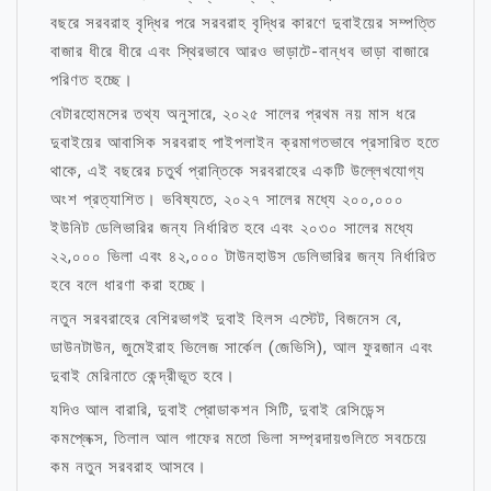
বছরে সরবরাহ বৃদ্ধির পরে সরবরাহ বৃদ্ধির কারণে দুবাইয়ের সম্পত্তি
বাজার ধীরে ধীরে এবং স্থিরভাবে আরও ভাড়াটে-বান্ধব ভাড়া বাজারে
পরিণত হচ্ছে।
বেটারহোমসের তথ্য অনুসারে, ২০২৫ সালের প্রথম নয় মাস ধরে
দুবাইয়ের আবাসিক সরবরাহ পাইপলাইন ক্রমাগতভাবে প্রসারিত হতে
থাকে, এই বছরের চতুর্থ প্রান্তিকে সরবরাহের একটি উল্লেখযোগ্য
অংশ প্রত্যাশিত। ভবিষ্যতে, ২০২৭ সালের মধ্যে ২০০,০০০
ইউনিট ডেলিভারির জন্য নির্ধারিত হবে এবং ২০৩০ সালের মধ্যে
২২,০০০ ভিলা এবং ৪২,০০০ টাউনহাউস ডেলিভারির জন্য নির্ধারিত
হবে বলে ধারণা করা হচ্ছে।
নতুন সরবরাহের বেশিরভাগই দুবাই হিলস এস্টেট, বিজনেস বে,
ডাউনটাউন, জুমেইরাহ ভিলেজ সার্কেল (জেভিসি), আল ফুরজান এবং
দুবাই মেরিনাতে কেন্দ্রীভূত হবে।
যদিও আল বারারি, দুবাই প্রোডাকশন সিটি, দুবাই রেসিডেন্স
কমপ্লেক্স, তিলাল আল গাফের মতো ভিলা সম্প্রদায়গুলিতে সবচেয়ে
কম নতুন সরবরাহ আসবে।