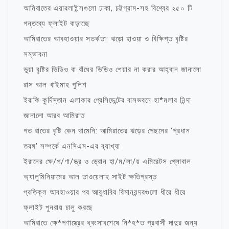
আমিরাতের এয়ারলাইন্সগুলো ঢাকা, চট্টগ্রাম-সহ বিশ্বের ২৫০ টি
গন্তব্যে ফ্লাইট বাড়াচ্ছে
আমিরাতের আবহাওয়ার সতর্কতা: ঝড়ো হাওয়া ও বিক্ষিপ্ত বৃষ্টির
সম্ভাবনা
ভুয়া বৃষ্টির ভিডিও বা বাঁধের ভিডিও শেয়ার না করার আহ্বান জানালো
রাস আল খাইমাহ পুলিশ
ইরাকি কুর্দিস্তান এলাকার প্রেসিডেন্টের বাসভবনে হা*মলার নিন্দা
জানালো আরব আমিরাত
গত রাতের বৃষ্টি কেন থামেনি: আমিরাতের ঝড়ের পেছনের ‘প্রধান
তরঙ্গ’ সম্পর্কে এনসিএম-এর ব্যাখ্যা
ইরানের ক্ষে/প/ণা/স্ত্র ও ড্রোন হা/ম/লা/য় এমিরেটস গ্লোবাল
অ্যালুমিনিয়ামের আল তাওয়েলাহ সাইট ক্ষতিগ্রস্ত
প্রতিকূল আবহাওয়ার পর আবুধাবির বিমানবন্দরগুলো ধীরে ধীরে
ফ্লাইট পুনরায় চালু করছে
আমিরাতে ক্ষে*পণাস্ত্রের ধ্বংসাবশেষে নি*হ*ত প্রবাসী দাদুর জন্য