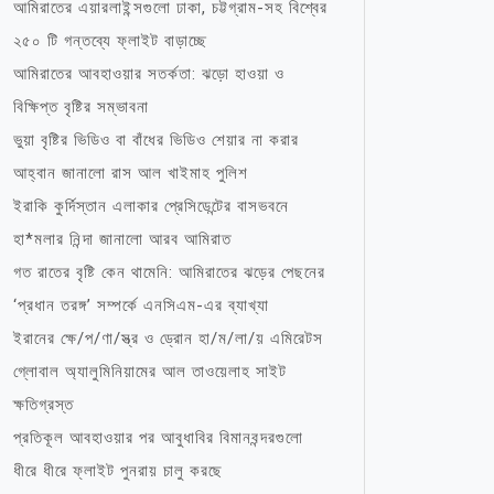
আমিরাতের এয়ারলাইন্সগুলো ঢাকা, চট্টগ্রাম-সহ বিশ্বের
২৫০ টি গন্তব্যে ফ্লাইট বাড়াচ্ছে
আমিরাতের আবহাওয়ার সতর্কতা: ঝড়ো হাওয়া ও
বিক্ষিপ্ত বৃষ্টির সম্ভাবনা
ভুয়া বৃষ্টির ভিডিও বা বাঁধের ভিডিও শেয়ার না করার
আহ্বান জানালো রাস আল খাইমাহ পুলিশ
ইরাকি কুর্দিস্তান এলাকার প্রেসিডেন্টের বাসভবনে
হা*মলার নিন্দা জানালো আরব আমিরাত
গত রাতের বৃষ্টি কেন থামেনি: আমিরাতের ঝড়ের পেছনের
‘প্রধান তরঙ্গ’ সম্পর্কে এনসিএম-এর ব্যাখ্যা
ইরানের ক্ষে/প/ণা/স্ত্র ও ড্রোন হা/ম/লা/য় এমিরেটস
গ্লোবাল অ্যালুমিনিয়ামের আল তাওয়েলাহ সাইট
ক্ষতিগ্রস্ত
প্রতিকূল আবহাওয়ার পর আবুধাবির বিমানবন্দরগুলো
ধীরে ধীরে ফ্লাইট পুনরায় চালু করছে